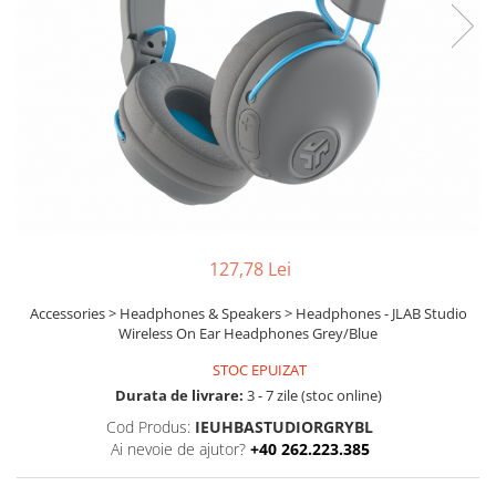
Ochelari Smart
Smartphone IPhone
Sisteme PC & Periferice
Sisteme Desktop & Monitoare
PC NUC
Gaming PC & Console
Desk Gaming
127,78 Lei
Microfoane & Casti Gaming
Mouse Gaming
Accessories > Headphones & Speakers > Headphones - JLAB Studio
Wireless On Ear Headphones Grey/Blue
Scaune Gaming
Tastaturi Gaming
STOC EPUIZAT
Durata de livrare:
3 - 7 zile (stoc online)
Card Reader
Cod Produs:
IEUHBASTUDIORGRYBL
Periferice PC
Ai nevoie de ajutor?
+40 262.223.385
Camere Web