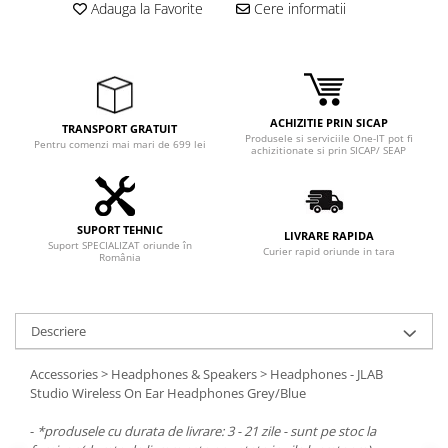
Adaptoare
Adauga la Favorite
Cere informatii
Boxe
Mouse
Casti
Mouse Pad
ACHIZITIE PRIN SICAP
TRANSPORT GRATUIT
Produsele si serviciile One-IT pot fi
Tastaturi
Pentru comenzi mai mari de 699 lei
achizitionate si prin SICAP/ SEAP
USB Hub
Componente PC
SUPORT TEHNIC
Placi de Baza
LIVRARE RAPIDA
Suport SPECIALIZAT oriunde în
Curier rapid oriunde in tara
România
Placi Video
CPU
Descriere
Memorii
Accessories > Headphones & Speakers > Headphones - JLAB
SSD
Studio Wireless On Ear Headphones Grey/Blue
Hard Disc-uri
-
*produsele cu durata de livrare: 3 - 21 zile - sunt pe stoc la