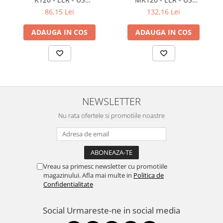
Televizoare & accesorii
International layout
International layout
86,15 Lei
132,16 Lei
Multiboard & Accessorii
ADAUGA IN COS
ADAUGA IN COS
Multimedia
Foto & Video
Cloud si Aplicatii SaaS
Sisteme Videoconferinta
NEWSLETTER
Securitate Date
Nu rata ofertele si promotiile noastre
Firewall
Antivirus
Vreau sa primesc newsletter cu promotiile
magazinului. Afla mai multe in
Politica de
Confidentialitate
Social
Urmareste-ne in social media