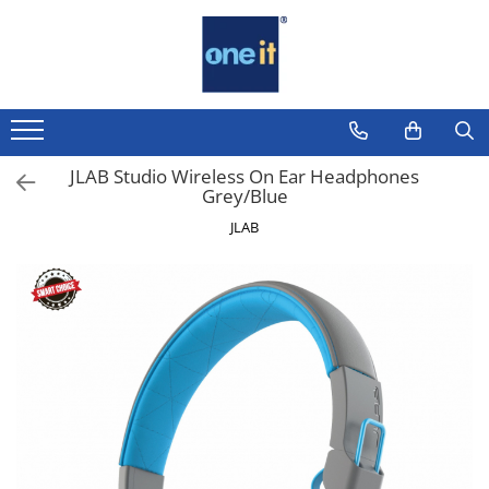
Toate Produsele
Laptop, Tablete & Telefoane
Laptop / Notebook
JLAB Studio Wireless On Ear Headphones
Grey/Blue
Notebook Consumer
JLAB
Accesorii Laptop
Componente Laptop
Tablete & accesorii
Telefoane & accesorii
Smart Watch
Apple AirTag
Inele Smart