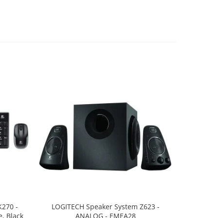
K270 -
LOGITECH Speaker System Z623 -
LOGITECH 
, Black
ANALOG - EMEA28