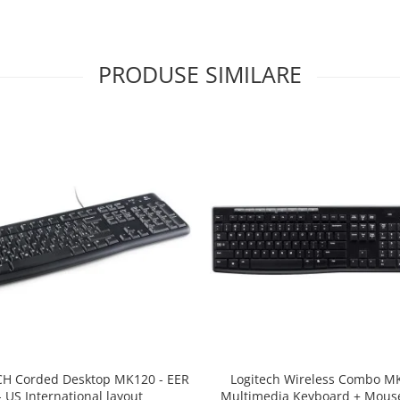
PRODUSE SIMILARE
H Corded Desktop MK120 - EER
Logitech Wireless Combo M
- US International layout
Multimedia Keyboard + Mouse