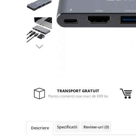
Inele Smart
Ochelari Smart
Smartphone IPhone
Sisteme PC & Periferice
Sisteme Desktop & Monitoare
PC NUC
Gaming PC & Console
Desk Gaming
TRANSPORT GRATUIT
Microfoane & Casti Gaming
Pentru comenzi mai mari de 699 lei
Mouse Gaming
Scaune Gaming
Tastaturi Gaming
Card Reader
Specificatii
Review-uri
(0)
Descriere