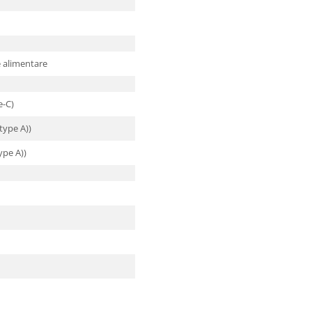
 alimentare
e-C)
(type A))
ype A))