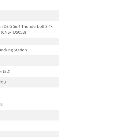
 DS-5 5in1 Thunderbolt 3 4k
 (CNS-TDS05B)
Docking Station
r (SD)
t 3
lt