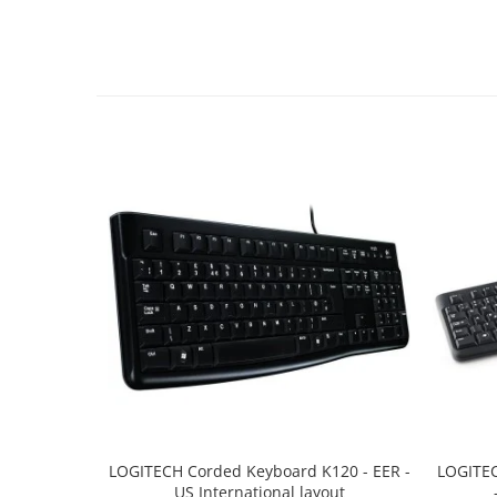
TV, Multimedia & Electronice
Televizoare & accesorii
Multiboard & Accessorii
Multimedia
Foto & Video
Cloud si Aplicatii SaaS
Sisteme Videoconferinta
Securitate Date
Firewall
Antivirus
LOGITECH Corded Keyboard K120 - EER -
LOGITEC
US International layout