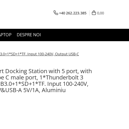
+40 262.223.385
0,00
APTOP
DESPRE NOI
B3.0+1*SD+1*TF. Input 100-240V, Output USB-C
 Docking Station with 5 port, with
pe C male port, 1*Thunderbolt 3
3.0+1*SD+1*TF. Input 100-240V,
&USB-A 5V/1A, Aluminiu