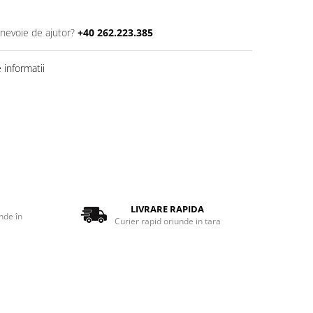
 nevoie de ajutor?
+40 262.223.385
informatii
LIVRARE RAPIDA
nde în
Curier rapid oriunde in tara