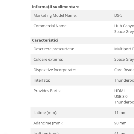
Periferice PC
Informații suplimentare
Camere Web
Marketing Model Name:
DS-5
Adaptoare
Boxe
Commercial Name:
Hub Canyon
Space Grey
Mouse
Caracteristici
Casti
Descrirere prescurtata:
Multiport 
Mouse Pad
Tastaturi
Culoare externă:
Space Gray
USB Hub
Dispozitive încorporate:
Card Reade
Componente PC
Interfata:
Thunderbol
Placi de Baza
Provides Ports:
HDMI
USB 3.0
Placi Video
Thunderbo
CPU
Latime (mm):
11 mm
Memorii
Adancime (mm):
90 mm
SSD
Inaltime (mm):
41 mm