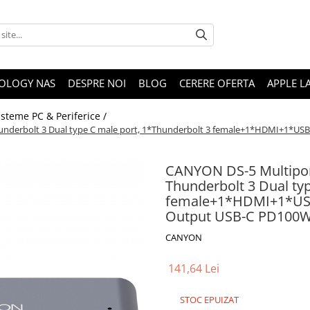
OLOGY NAS
DESPRE NOI
BLOG
CERERE OFERTA
APPLE L
isteme PC & Periferice /
hunderbolt 3 Dual type C male port, 1*Thunderbolt 3 female+1*HDMI+1*US
CANYON DS-5 Multiport
Thunderbolt 3 Dual ty
female+1*HDMI+1*USB
Output USB-C PD100W
CANYON
141,64 Lei
STOC EPUIZAT