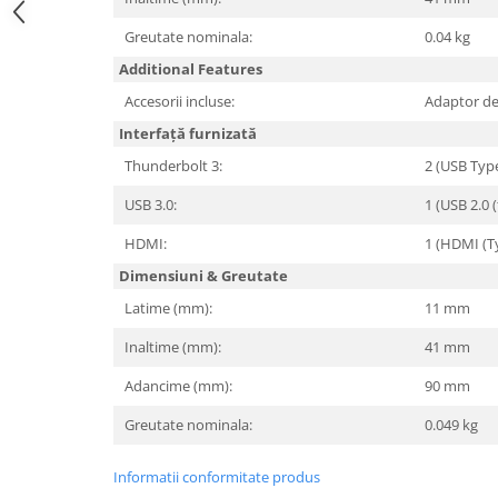
Hard Disc-uri
Greutate nominala:
0.04 kg
Carcase
Additional Features
Surse
Accesorii incluse:
Adaptor de
Interfață furnizată
Cooler
Thunderbolt 3:
2 (USB Typ
Servere & Componente
USB 3.0:
1 (USB 2.0 
Componente Server
HDMI:
1 (HDMI (T
Servere
Dimensiuni & Greutate
Software
Latime (mm):
11 mm
Retelistica & Supraveghere
Inaltime (mm):
41 mm
Printing
Adancime (mm):
90 mm
Multifunctionale
Greutate nominala:
0.049 kg
Imprimante
Informatii conformitate produs
Imprimante 3D