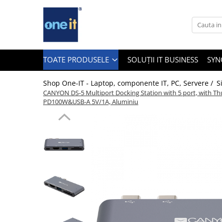
Toate Produsele
Laptop, Tablete & Telefoane
TOATE PRODUSELE
SOLUȚII IT BUSINESS
SYN
Shop One-IT - Laptop, componente IT, PC, Servere /
S
CANYON DS-5 Multiport Docking Station with 5 port, with T
Laptop / Notebook
PD100W&USB-A 5V/1A, Aluminiu
Notebook Consumer
Accesorii Laptop
Componente Laptop
Tablete & accesorii
Telefoane & accesorii
Smart Watch
Apple AirTag