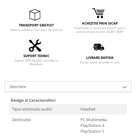
Adaptoare
Boxe
Mouse
ACHIZITIE PRIN SICAP
TRANSPORT GRATUIT
Casti
Produsele si serviciile One-IT pot fi
Pentru comenzi mai mari de 699 lei
achizitionate si prin SICAP/ SEAP
Mouse Pad
Tastaturi
USB Hub
SUPORT TEHNIC
LIVRARE RAPIDA
Suport SPECIALIZAT oriunde în
Componente PC
Curier rapid oriunde in tara
România
Placi de Baza
Placi Video
Descriere
CPU
Design si Caractersitici
Memorii
Tipul sistemului audio:
Headset
SSD
Destinație:
PC Multimedia
PlayStation 4
Hard Disc-uri
PlayStation 5