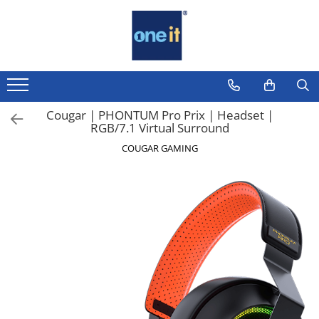
Toate Produsele
Laptop, Tablete & Telefoane
Laptop / Notebook
Cougar | PHONTUM Pro Prix | Headset |
RGB/7.1 Virtual Surround
Notebook Consumer
COUGAR GAMING
Accesorii Laptop
Componente Laptop
Tablete & accesorii
Telefoane & accesorii
Smart Watch
Apple AirTag
Inele Smart