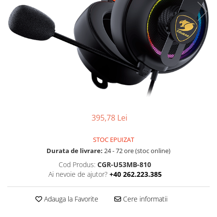
Ochelari Smart
Smartphone IPhone
Sisteme PC & Periferice
Sisteme Desktop & Monitoare
PC NUC
Gaming PC & Console
Desk Gaming
395,78 Lei
Microfoane & Casti Gaming
Mouse Gaming
STOC EPUIZAT
Scaune Gaming
Durata de livrare:
24 - 72 ore (stoc online)
Tastaturi Gaming
Cod Produs:
CGR-U53MB-810
Ai nevoie de ajutor?
+40 262.223.385
Card Reader
Periferice PC
Adauga la Favorite
Cere informatii
Camere Web