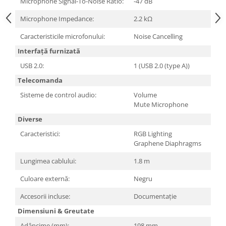
Microphone Signal-To-Noise Ratio:
-47 dB
Televizoare & accesorii
Microphone Impedance:
2.2 kΩ
Multiboard & Accessorii
Caracteristicile microfonului:
Noise Cancelling
Multimedia
Interfață furnizată
Foto & Video
USB 2.0:
1 (USB 2.0 (type A))
Cloud si Aplicatii SaaS
Telecomanda
Sisteme Videoconferinta
Sisteme de control audio:
Volume
Mute Microphone
Securitate Date
Diverse
Firewall
Caracteristici:
RGB Lighting
Antivirus
Graphene Diaphragms
Lungimea cablului:
1.8 m
Culoare externă:
Negru
Accesorii incluse:
Documentație
Dimensiuni & Greutate
Adâncime (mm):
198 mm