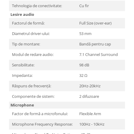
Carcase
Tehnologia de conectivitate:
Cu fir
Surse
Lesire audio
Cooler
Factorul de formă:
Full Size (over-ear)
Diametrul driver-ului:
53 mm
Servere & Componente
Componente Server
Tip de montare:
Bandă pentru cap
Modul de redare audio:
7.1 Channel Surround
Servere
Sensibilitate:
98 dB
Software
Impedanta:
32 Ω
Retelistica & Supraveghere
Printing
Răspuns de frecvență:
20Hz-20kHz
Multifunctionale
Componente de sistem:
2 difuzoare
Microphone
Imprimante
Factor de formă a microfonului:
Flexible Arm
Imprimante 3D
Microphone Frequency Response:
100Hz - 10kHz
TV, Multimedia & Electronice