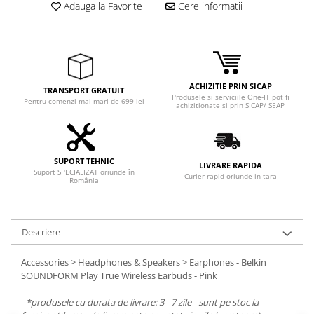
Adauga la Favorite
Cere informatii
ACHIZITIE PRIN SICAP
TRANSPORT GRATUIT
Produsele si serviciile One-IT pot fi
Pentru comenzi mai mari de 699 lei
achizitionate si prin SICAP/ SEAP
SUPORT TEHNIC
LIVRARE RAPIDA
Suport SPECIALIZAT oriunde în
Curier rapid oriunde in tara
România
Descriere
Accessories > Headphones & Speakers > Earphones - Belkin
SOUNDFORM Play True Wireless Earbuds - Pink
-
*produsele cu durata de livrare: 3 - 7 zile - sunt pe stoc la