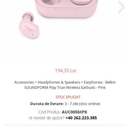
Boxe
Smartphone IPhone
Mouse
Casti
Mouse Pad
Tastaturi
USB Hub
194,33 Lei
Accessories > Headphones & Speakers > Earphones - Belkin
SOUNDFORM Play True Wireless Earbuds - Pink
STOC EPUIZAT
Durata de livrare:
3 - 7 zile (stoc online)
Cod Produs:
AUC005btPK
Ai nevoie de ajutor?
+40 262.223.385