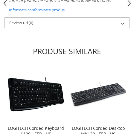
furnizor (durata de livrare este enuntata in zile lucratoare)
Informatii conformitate produs
Review-uri
(0)
PRODUSE SIMILARE
LOGITECH Corded Keyboard
LOGITECH Corded Desktop
K120 - EER - US
MK120 - EER - US