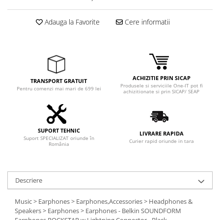
Adaptoare
Boxe
Adauga la Favorite
Cere informatii
Mouse
Casti
Mouse Pad
Tastaturi
ACHIZITIE PRIN SICAP
TRANSPORT GRATUIT
USB Hub
Produsele si serviciile One-IT pot fi
Pentru comenzi mai mari de 699 lei
achizitionate si prin SICAP/ SEAP
Componente PC
Placi de Baza
SUPORT TEHNIC
Placi Video
LIVRARE RAPIDA
Suport SPECIALIZAT oriunde în
Curier rapid oriunde in tara
România
CPU
Memorii
Descriere
SSD
Music > Earphones > Earphones,Accessories > Headphones &
Hard Disc-uri
Speakers > Earphones > Earphones - Belkin SOUNDFORM