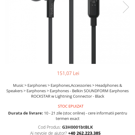
Ochelari Smart
Smartphone IPhone
Sisteme PC & Periferice
Sisteme Desktop & Monitoare
PC NUC
Gaming PC & Console
Desk Gaming
151,07 Lei
Microfoane & Casti Gaming
Mouse Gaming
Music > Earphones > Earphones,Accessories > Headphones &
Speakers > Earphones > Earphones - Belkin SOUNDFORM Earphones
Scaune Gaming
ROCKSTAR w Lightning Connector - Black
Tastaturi Gaming
STOC EPUIZAT
Card Reader
Durata de livrare:
10 - 21 zile (stoc online) - cere informatii pentru
termen exact
Periferice PC
Cod Produs:
G3H0001btBLK
Camere Web
Ai nevoie de ajutor?
+40 262.223.385