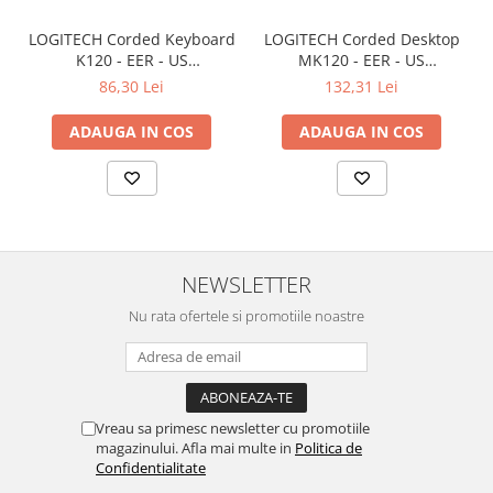
Televizoare & accesorii
LOGITECH Corded Keyboard
LOGITECH Corded Desktop
Multiboard & Accessorii
K120 - EER - US
MK120 - EER - US
International layout
International layout
86,30 Lei
132,31 Lei
Multimedia
ADAUGA IN COS
ADAUGA IN COS
Foto & Video
Cloud si Aplicatii SaaS
Sisteme Videoconferinta
Securitate Date
Firewall
NEWSLETTER
Antivirus
Nu rata ofertele si promotiile noastre
Vreau sa primesc newsletter cu promotiile
magazinului. Afla mai multe in
Politica de
Confidentialitate