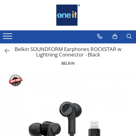
Toate Produsele
Laptop, Tablete & Telefoane
Laptop / Notebook
Belkin SOUNDFORM Earphones ROCKSTAR w
Lightning Connector - Black
Notebook Consumer
BELKIN
Accesorii Laptop
Componente Laptop
Tablete & accesorii
Telefoane & accesorii
Smart Watch
Apple AirTag
Inele Smart