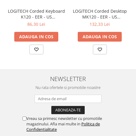
Televizoare & accesorii
LOGITECH Corded Keyboard
LOGITECH Corded Desktop
Multiboard & Accessorii
K120 - EER - US
MK120 - EER - US
International layout
International layout
86,30 Lei
132,33 Lei
Multimedia
ADAUGA IN COS
ADAUGA IN COS
Foto & Video
Cloud si Aplicatii SaaS
Sisteme Videoconferinta
Securitate Date
Firewall
NEWSLETTER
Antivirus
Nu rata ofertele si promotiile noastre
Vreau sa primesc newsletter cu promotiile
magazinului. Afla mai multe in
Politica de
Confidentialitate