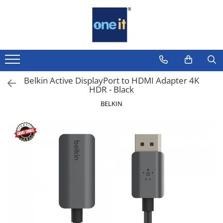
Toate Produsele
Laptop, Tablete & Telefoane
Laptop / Notebook
Belkin Active DisplayPort to HDMI Adapter 4K
HDR - Black
Notebook Consumer
BELKIN
Accesorii Laptop
Componente Laptop
Tablete & accesorii
Telefoane & accesorii
Smart Watch
Apple AirTag
Inele Smart