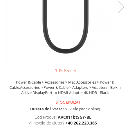
Ochelari Smart
Smartphone IPhone
Sisteme PC & Periferice
Sisteme Desktop & Monitoare
PC NUC
Gaming PC & Console
Desk Gaming
105,85 Lei
Microfoane & Casti Gaming
Mouse Gaming
Power & Cable > Accessories > Mac Accessories > Power &
Cable,Accessories > Power & Cable > Adapters > Adapters - Belkin
Scaune Gaming
Active DisplayPort to HDMI Adapter 4K HDR - Black
Tastaturi Gaming
STOC EPUIZAT
Card Reader
Durata de livrare:
5 - 7 zile (stoc online)
Periferice PC
Cod Produs:
AVC011btSGY-BL
Ai nevoie de ajutor?
+40 262.223.385
Camere Web