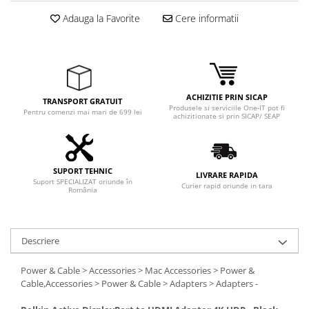
Adaptoare
Adauga la Favorite
Cere informatii
Boxe
Mouse
Casti
Mouse Pad
ACHIZITIE PRIN SICAP
Tastaturi
TRANSPORT GRATUIT
Produsele si serviciile One-IT pot fi
Pentru comenzi mai mari de 699 lei
USB Hub
achizitionate si prin SICAP/ SEAP
Componente PC
Placi de Baza
SUPORT TEHNIC
LIVRARE RAPIDA
Suport SPECIALIZAT oriunde în
Curier rapid oriunde in tara
Placi Video
România
CPU
Memorii
Descriere
SSD
Power & Cable > Accessories > Mac Accessories > Power &
Cable,Accessories > Power & Cable > Adapters > Adapters -
Hard Disc-uri