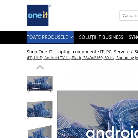
Toate Produsele
Laptop, Tablete & Telefoane
TOATE PRODUSELE
SOLUȚII IT BUSINESS
SYN
Shop One-IT - Laptop, componente IT, PC, Servere /
S
43', UHD, Android TV 11, Black, 3840x2160, 60 Hz, Sound by 
Laptop / Notebook
Notebook Consumer
Accesorii Laptop
Componente Laptop
Tablete & accesorii
Telefoane & accesorii
Smart Watch
Apple AirTag