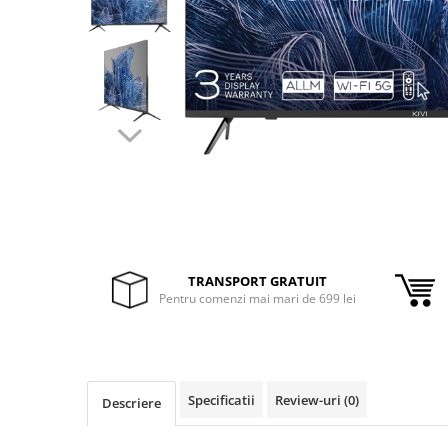
Inele Smart
Ochelari Smart
Smartphone IPhone
Sisteme PC & Periferice
Sisteme Desktop & Monitoare
PC NUC
Gaming PC & Console
Desk Gaming
TRANSPORT GRATUIT
Pentru comenzi mai mari de 699 lei
Microfoane & Casti Gaming
Mouse Gaming
Scaune Gaming
Tastaturi Gaming
Specificatii
Review-uri
(0)
Descriere
Card Reader