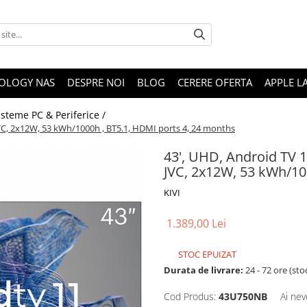
OLOGY NAS
DESPRE NOI
BLOG
CERERE OFERTA
APPLE L
isteme PC & Periferice /
JVC, 2x12W, 53 kWh/1000h , BT5.1, HDMI ports 4, 24 months
43', UHD, Android TV 1
JVC, 2x12W, 53 kWh/10
KIVI
1.389,00 Lei
STOC EPUIZAT
Durata de livrare:
24 - 72 ore (sto
Cod Produs:
43U750NB
Ai nev