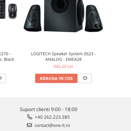
K270 -
LOGITECH Speaker System Z623 -
LOGITECH 
, Black
ANALOG - EMEA28
945,20 Lei
ADAUGA IN COS
AD
Suport clienti
9:00 - 18:00
+40 262.223.385
contact@one-it.ro