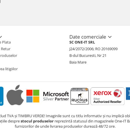
Date comerciale
 Plata
SC ONE-IT SRL
e Retur
J24/2072/2006; RO 20169099
Produselor
B-dul Bucuresti, Nr 21
Baia Mare
a litigiilor
nclud TVA și TIMBRU VERDE! Imaginile sunt cu titlu informativ și nu implică obli
ațiile despre
stocul produselor
reprezintă statusul din magazinele One-IT Ba
furnizorilor de unde livrarea produselor durează 48/72 ore.