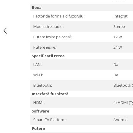
Hard Disc-uri
Boxa
Factor de formă a difuzorului:
Integrat
Carcase
Mod iesire audio:
Stereo
Surse
Putere iesire pe canal:
12 W
Cooler
Putere iesire:
24 W
Servere & Componente
Specificații retea
Componente Server
LAN:
Da
Servere
Wi-Fi:
Da
Software
Bluetooth:
Bluetooth 
Retelistica & Supraveghere
Interfață furnizată
Printing
HDMI:
4 (HDMI (T
Multifunctionale
Software
Imprimante
Smart TV Platform:
Android
Putere
Imprimante 3D