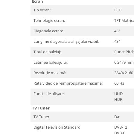
Periferice PC
Ecran
Camere Web
Tip ecran:
LCD
Adaptoare
Tehnologie ecran:
TFT Matrice
Boxe
Diagonala ecran:
43"
Mouse
Lungime diagonală a afișajului vizibil:
43"
Casti
Mouse Pad
Tipul de baleiaj:
Punct Pitc
Tastaturi
Latimea baleiajului:
0.2479 mm
USB Hub
Rezoluție maximă:
3840x2160
Componente PC
Rata video de reimprospatare maxima:
60 Hz
Placi de Baza
Funcții de afișare:
UHD
Placi Video
HDR
CPU
TV Tuner
TV Tuner:
Da
Memorii
Digital Television Standard:
DVB-T2
SSD
DVB-C