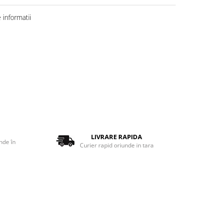
informatii
LIVRARE RAPIDA
nde în
Curier rapid oriunde in tara