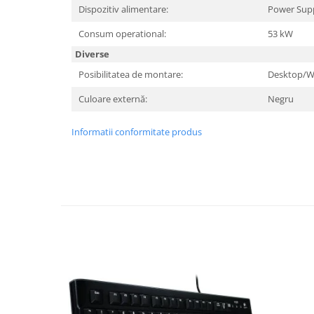
Dispozitiv alimentare:
Power Sup
TV, Multimedia & Electronice
Consum operational:
53 kW
Televizoare & accesorii
Diverse
Multiboard & Accessorii
Posibilitatea de montare:
Desktop/W
Multimedia
Culoare externă:
Negru
Foto & Video
Informatii conformitate produs
Cloud si Aplicatii SaaS
Sisteme Videoconferinta
Securitate Date
Firewall
Antivirus