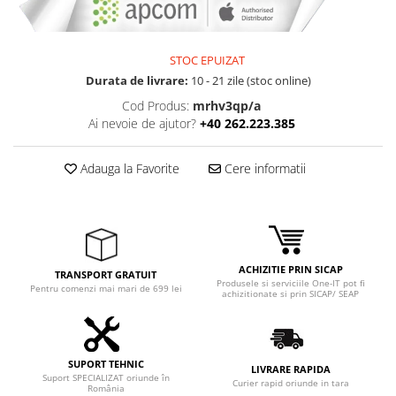
STOC EPUIZAT
Durata de livrare:
10 - 21 zile (stoc online)
Cod Produs:
mrhv3qp/a
Ai nevoie de ajutor?
+40 262.223.385
Adauga la Favorite
Cere informatii
ACHIZITIE PRIN SICAP
TRANSPORT GRATUIT
Produsele si serviciile One-IT pot fi
Pentru comenzi mai mari de 699 lei
achizitionate si prin SICAP/ SEAP
SUPORT TEHNIC
LIVRARE RAPIDA
Suport SPECIALIZAT oriunde în
Curier rapid oriunde in tara
România