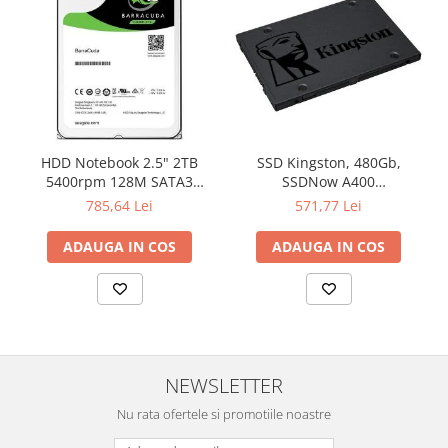
HDD Notebook 2.5" 2TB
SSD Kingston, 480Gb,
5400rpm 128M SATA3
SSDNow A400
SEAGATE
"SA400S37/480G"
785,64 Lei
571,77 Lei
ADAUGA IN COS
ADAUGA IN COS
NEWSLETTER
Nu rata ofertele si promotiile noastre