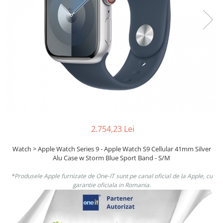
Boxe
Smartphone IPhone
Mouse
Casti
Mouse Pad
Tastaturi
USB Hub
2.754,23 Lei
Watch > Apple Watch Series 9 - Apple Watch S9 Cellular 41mm Silver
Alu Case w Storm Blue Sport Band - S/M
*Produsele Apple furnizate de One-IT sunt pe canal oficial de la Apple, cu
garantie oficiala in Romania.