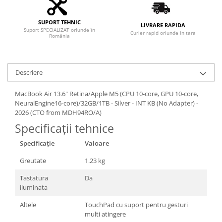
SUPORT TEHNIC
LIVRARE RAPIDA
Suport SPECIALIZAT oriunde în
Curier rapid oriunde in tara
România
Descriere
MacBook Air 13.6" Retina/Apple M5 (CPU 10-core, GPU 10-core,
NeuralEngine16-core)/32GB/1TB - Silver - INT KB (No Adapter) -
2026 (CTO from MDH94RO/A)
Specificații tehnice
Specificație
Valoare
Greutate
1.23 kg
Tastatura
Da
iluminata
Altele
TouchPad cu suport pentru gesturi
multi atingere