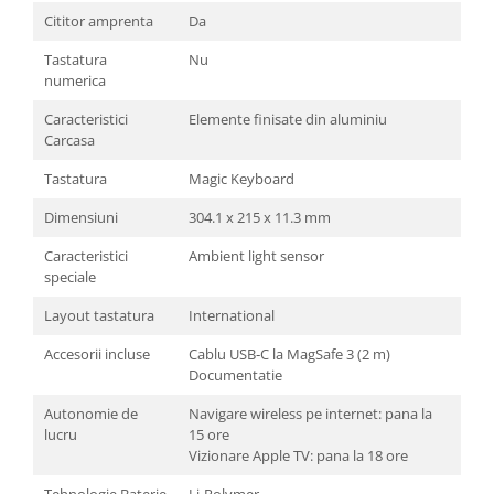
Cititor amprenta
Da
Tastatura
Nu
numerica
Caracteristici
Elemente finisate din aluminiu
Carcasa
Tastatura
Magic Keyboard
Dimensiuni
304.1 x 215 x 11.3 mm
Caracteristici
Ambient light sensor
speciale
Layout tastatura
International
Accesorii incluse
Cablu USB‑C la MagSafe 3 (2 m)
Documentatie
Autonomie de
Navigare wireless pe internet: pana la
lucru
15 ore
Vizionare Apple TV: pana la 18 ore
Tehnologie Baterie
Li-Polymer