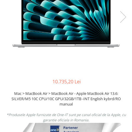
Boxe
Smartphone IPhone
Mouse
Casti
Mouse Pad
Tastaturi
USB Hub
10.735,20 Lei
Mac > MacBook Air > MacBook Air - Apple MacBook Air 13.6:
SILVER/M5 10C CPU/10C GPU/32GB/1TB -INT English kybrd/RO
manual
*Produsele Apple furnizate de One-IT sunt pe canal oficial de la Apple, cu
garantie oficiala in Romania.