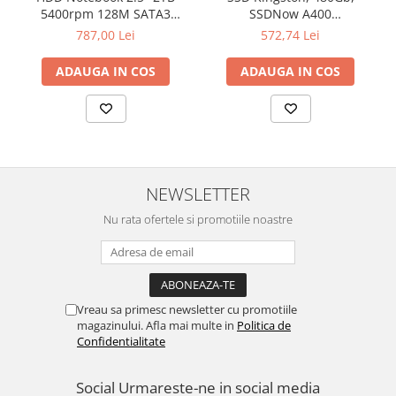
5400rpm 128M SATA3
SSDNow A400
SEAGATE
"SA400S37/480G"
787,00 Lei
572,74 Lei
ADAUGA IN COS
ADAUGA IN COS
NEWSLETTER
Nu rata ofertele si promotiile noastre
Vreau sa primesc newsletter cu promotiile
magazinului. Afla mai multe in
Politica de
Confidentialitate
Social
Urmareste-ne in social media