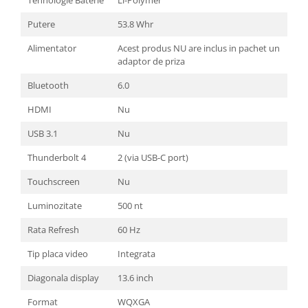
Putere
53.8 Whr
Alimentator
Acest produs NU are inclus in pachet un
adaptor de priza
Bluetooth
6.0
HDMI
Nu
USB 3.1
Nu
Thunderbolt 4
2 (via USB-C port)
Touchscreen
Nu
Luminozitate
500 nt
Rata Refresh
60 Hz
Tip placa video
Integrata
Diagonala display
13.6 inch
Format
WQXGA