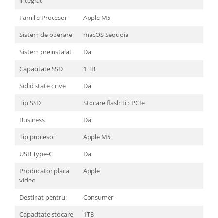
integrat
Familie Procesor
Apple M5
Sistem de operare
macOS Sequoia
Sistem preinstalat
Da
Capacitate SSD
1 TB
Solid state drive
Da
Tip SSD
Stocare flash tip PCIe
Business
Da
Tip procesor
Apple M5
USB Type-C
Da
Producator placa
Apple
video
Destinat pentru:
Consumer
Capacitate stocare
1TB