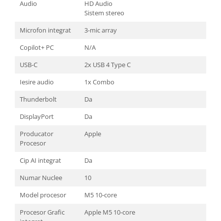
Audio
HD Audio
Sistem stereo
Microfon integrat
3-mic array
Copilot+ PC
N/A
USB-C
2x USB 4 Type C
Iesire audio
1x Combo
Thunderbolt
Da
DisplayPort
Da
Producator
Apple
Procesor
Cip AI integrat
Da
Numar Nuclee
10
Model procesor
M5 10-core
Procesor Grafic
Apple M5 10-core