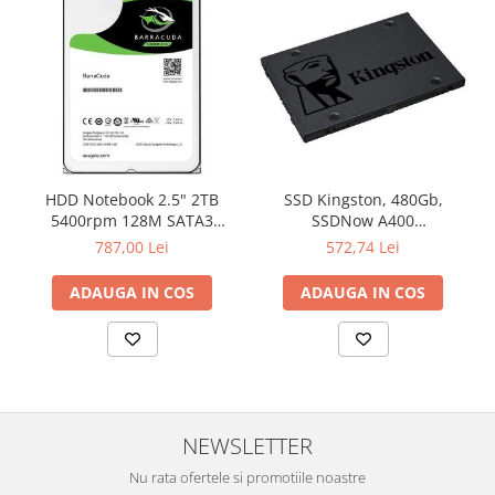
HDD Notebook 2.5" 2TB
SSD Kingston, 480Gb,
5400rpm 128M SATA3
SSDNow A400
SEAGATE
"SA400S37/480G"
787,00 Lei
572,74 Lei
ADAUGA IN COS
ADAUGA IN COS
NEWSLETTER
Nu rata ofertele si promotiile noastre