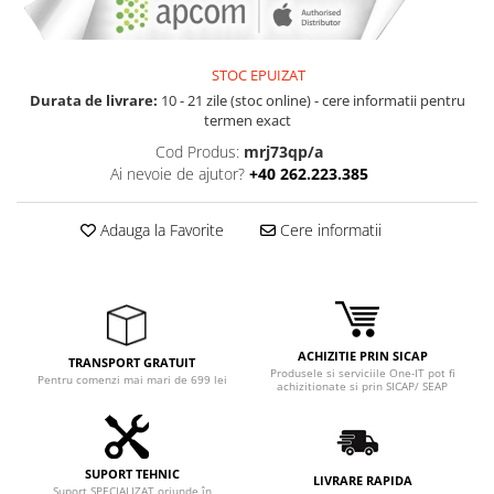
STOC EPUIZAT
Durata de livrare:
10 - 21 zile (stoc online) - cere informatii pentru
termen exact
Cod Produs:
mrj73qp/a
Ai nevoie de ajutor?
+40 262.223.385
Adauga la Favorite
Cere informatii
ACHIZITIE PRIN SICAP
TRANSPORT GRATUIT
Produsele si serviciile One-IT pot fi
Pentru comenzi mai mari de 699 lei
achizitionate si prin SICAP/ SEAP
SUPORT TEHNIC
LIVRARE RAPIDA
Suport SPECIALIZAT oriunde în