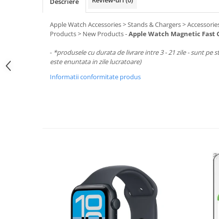
Periferice PC
Descriere
Camere Web
Apple Watch Accessories > Stands & Chargers > Accessori
Adaptoare
Products > New Products -
Apple Watch Magnetic Fast C
Boxe
-
*produsele cu durata de livrare intre 3 - 21 zile - sunt pe s
Mouse
este enuntata in zile lucratoare)
Casti
Informatii conformitate produs
Mouse Pad
Tastaturi
USB Hub
Componente PC
Placi de Baza
Placi Video
CPU
Memorii
SSD