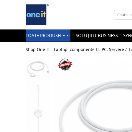
Toate Produsele
Laptop, Tablete & Telefoane
TOATE PRODUSELE
SOLUȚII IT BUSINESS
SYN
Shop One-IT - Laptop, componente IT, PC, Servere /
L
Laptop / Notebook
Notebook Consumer
Accesorii Laptop
Componente Laptop
Tablete & accesorii
Telefoane & accesorii
Smart Watch
Apple AirTag