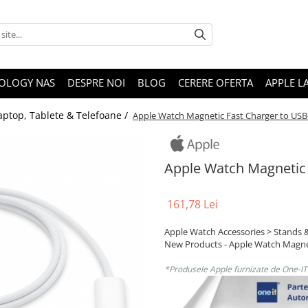
OLOGY NAS
DESPRE NOI
BLOG
CERERE OFERTA
APPLE L
aptop, Tablete & Telefoane /
Apple Watch Magnetic Fast Charger to USB-
Apple Watch Magnetic 
161,78 Lei
Apple Watch Accessories > Stands 
New Products - Apple Watch Magnet
*Produsele Apple furnizate de One-IT s