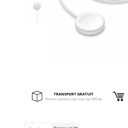
Inele Smart
Ochelari Smart
Smartphone IPhone
Sisteme PC & Periferice
Sisteme Desktop & Monitoare
PC NUC
Gaming PC & Console
Desk Gaming
Microfoane & Casti Gaming
Mouse Gaming
TRANSPORT GRATUIT
Pentru comenzi mai mari de 699 lei
Scaune Gaming
Tastaturi Gaming
Card Reader
Review-uri
(0)