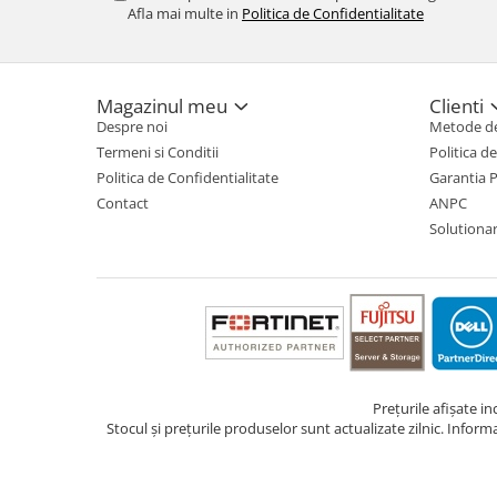
Afla mai multe in
Politica de Confidentialitate
TV, Multimedia & Electronice
Televizoare & accesorii
Magazinul meu
Clienti
Multiboard & Accessorii
Despre noi
Metode de
Multimedia
Termeni si Conditii
Politica d
Politica de Confidentialitate
Garantia 
Foto & Video
Contact
ANPC
Cloud si Aplicatii SaaS
Solutionare
Sisteme Videoconferinta
Securitate Date
Firewall
Antivirus
Prețurile afișate i
Stocul și prețurile produselor sunt actualizate zilnic. Inform