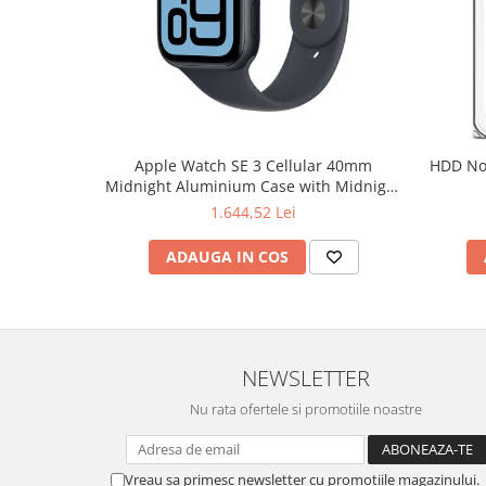
Hard Disc-uri
Carcase
Surse
Cooler
Apple Watch SE 3 Cellular 40mm
HDD Notebook 2.5" 2TB 5400rpm 128M
Servere & Componente
Midnight Aluminium Case with Midnight
Sport Band - S/M
1.644,52 Lei
Componente Server
Servere
ADAUGA IN COS
Software
Retelistica & Supraveghere
Printing
NEWSLETTER
Multifunctionale
Nu rata ofertele si promotiile noastre
Imprimante
Imprimante 3D
Vreau sa primesc newsletter cu promotiile magazinului.