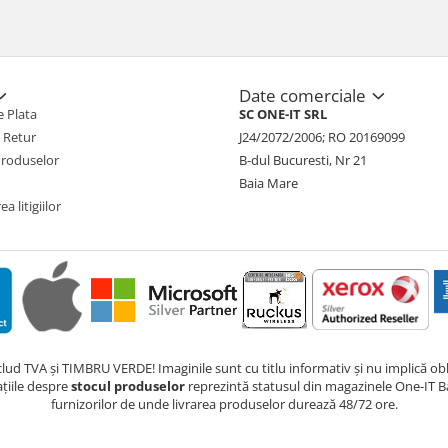
Date comerciale
 Plata
SC ONE-IT SRL
e Retur
J24/2072/2006; RO 20169099
Produselor
B-dul Bucuresti, Nr 21
Baia Mare
a litigiilor
nclud TVA și TIMBRU VERDE! Imaginile sunt cu titlu informativ și nu implică obli
ațiile despre
stocul produselor
reprezintă statusul din magazinele One-IT Ba
furnizorilor de unde livrarea produselor durează 48/72 ore.