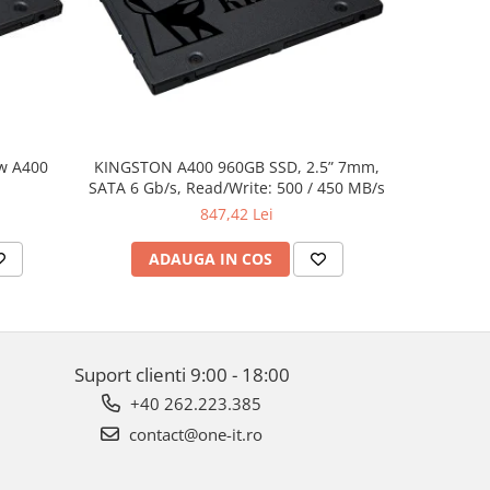
w A400
KINGSTON A400 960GB SSD, 2.5” 7mm,
Dell XPS 
SATA 6 Gb/s, Read/Write: 500 / 450 MB/s
UHD(3840x2
i7-8750H,
847,42 Lei
512GB PC
1050Ti 4
ADAUGA IN COS
AD
Suport clienti
9:00 - 18:00
+40 262.223.385
contact@one-it.ro