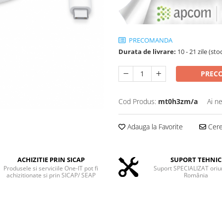
PRECOMANDA
Durata de livrare:
10 - 21 zile (st
PREC
Cod Produs:
mt0h3zm/a
Ai n
Adauga la Favorite
Cere 
ACHIZITIE PRIN SICAP
SUPORT TEHNIC
Produsele si serviciile One-IT pot fi
Suport SPECIALIZAT oriu
achizitionate si prin SICAP/ SEAP
România