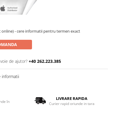
oc online) - cere informatii pentru termen exact
OMANDA
evoie de ajutor?
+40 262.223.385
informatii
LIVRARE RAPIDA
nde în
Curier rapid oriunde in tara