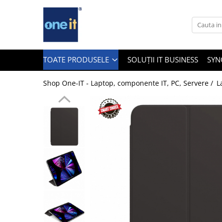
Toate Produsele
Laptop, Tablete & Telefoane
TOATE PRODUSELE
SOLUȚII IT BUSINESS
SYN
Shop One-IT - Laptop, componente IT, PC, Servere /
L
Laptop / Notebook
Notebook Consumer
Accesorii Laptop
Componente Laptop
Tablete & accesorii
Telefoane & accesorii
Smart Watch
Apple AirTag