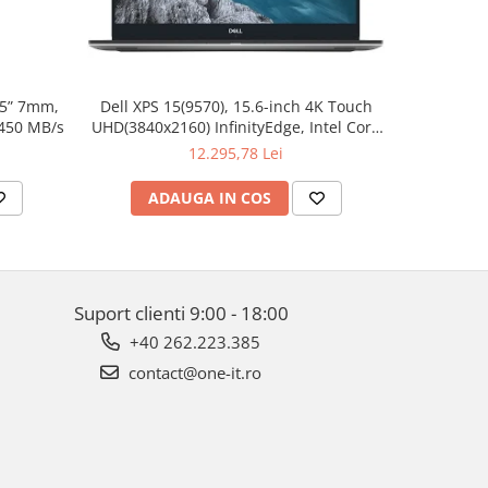
.5” 7mm,
Dell XPS 15(9570), 15.6-inch 4K Touch
Apple W
 450 MB/s
UHD(3840x2160) InfinityEdge, Intel Core
Aluminum 
i7-8750H, 16GB(2x8GB) DDR4 2666MHz,
12.295,78 Lei
512GB PCIe SSD, noDVD, Nvidia GTX
1050Ti 4GB, Killer Wifi 802.11ac, BT,
ADAUGA IN COS
AD
FGPR, Backlit
Suport clienti
9:00 - 18:00
+40 262.223.385
contact@one-it.ro