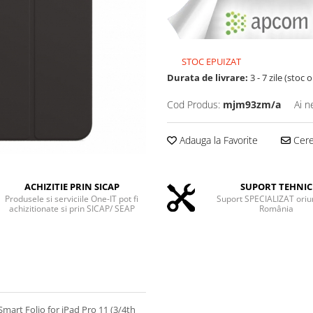
STOC EPUIZAT
Durata de livrare:
3 - 7 zile (stoc 
Cod Produs:
mjm93zm/a
Ai n
Adauga la Favorite
Cere 
ACHIZITIE PRIN SICAP
SUPORT TEHNIC
Produsele si serviciile One-IT pot fi
Suport SPECIALIZAT oriu
achizitionate si prin SICAP/ SEAP
România
Smart Folio for iPad Pro 11 (3/4th