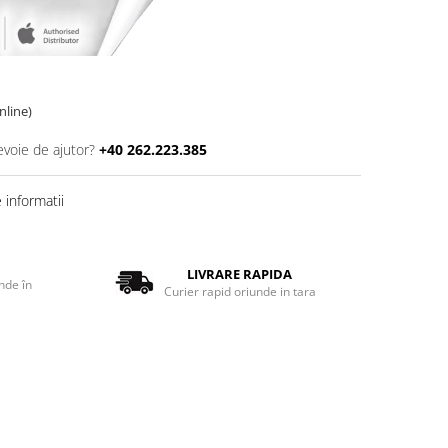
online)
evoie de ajutor?
+40 262.223.385
informatii
LIVRARE RAPIDA
nde în
Curier rapid oriunde in tara