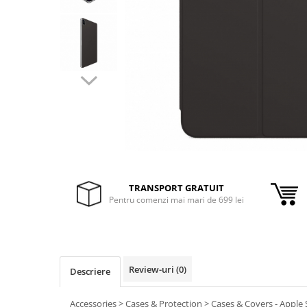
Inele Smart
Ochelari Smart
Smartphone IPhone
Sisteme PC & Periferice
Sisteme Desktop & Monitoare
PC NUC
Gaming PC & Console
Desk Gaming
TRANSPORT GRATUIT
Pentru comenzi mai mari de 699 lei
Microfoane & Casti Gaming
Mouse Gaming
Scaune Gaming
Tastaturi Gaming
Review-uri
(0)
Descriere
Card Reader
Accessories > Cases & Protection > Cases & Covers - Apple 