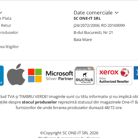
Date comerciale
 Plata
SC ONE-IT SRL
e Retur
J24/2072/2006; RO 20169099
Produselor
B-dul Bucuresti, Nr 21
Baia Mare
a litigiilor
nclud TVA și TIMBRU VERDE! Imaginile sunt cu titlu informativ și nu implică obli
ațiile despre
stocul produselor
reprezintă statusul din magazinele One-IT Ba
furnizorilor de unde livrarea produselor durează 48/72 ore.
©Copyright SC ONE-IT SRL 2026