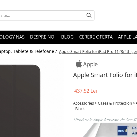
OLOGY NAS
DESPRE NOI
BLOG
CERERE OFERTA
APPLE L
aptop, Tablete & Telefoane /
Apple Smart Folio for iPad Pro 11 (3/4th gen
Apple Smart Folio for i
437,52 Lei
Accessories > Cases & Protection > 
- Black
*Produsele Apple furnizate de One-IT s