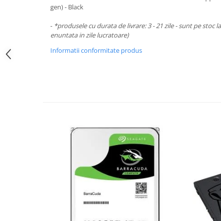
Periferice PC
gen) - Black
Camere Web
-
*produsele cu durata de livrare: 3 - 21 zile - sunt pe stoc l
Adaptoare
enuntata in zile lucratoare)
Boxe
Informatii conformitate produs
Mouse
Casti
Mouse Pad
Tastaturi
USB Hub
Componente PC
Placi de Baza
Placi Video
CPU
Memorii
SSD