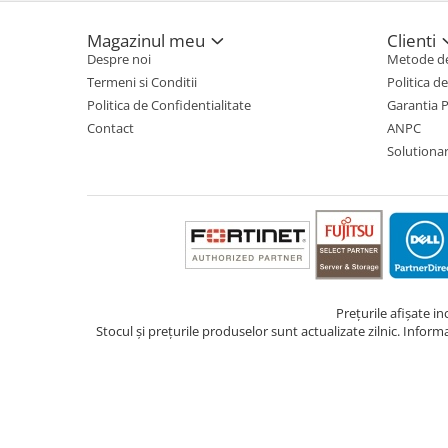
TV, Multimedia & Electronice
Magazinul meu
Clienti
Despre noi
Metode de
Televizoare & accesorii
Termeni si Conditii
Politica d
Multiboard & Accessorii
Politica de Confidentialitate
Garantia 
Contact
ANPC
Multimedia
Solutionare
Foto & Video
Cloud si Aplicatii SaaS
Sisteme Videoconferinta
Securitate Date
Firewall
Prețurile afișate i
Stocul și prețurile produselor sunt actualizate zilnic. Inform
Antivirus