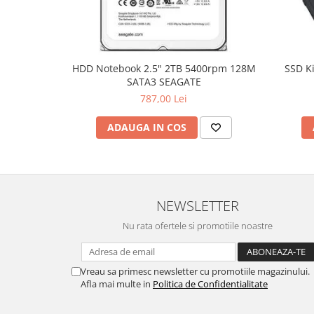
Hard Disc-uri
Carcase
Surse
HDD Notebook 2.5" 2TB 5400rpm 128M
SSD K
SATA3 SEAGATE
Cooler
787,00 Lei
Servere & Componente
ADAUGA IN COS
Componente Server
Servere
Software
NEWSLETTER
Retelistica & Supraveghere
Nu rata ofertele si promotiile noastre
Printing
Multifunctionale
Vreau sa primesc newsletter cu promotiile magazinului.
Imprimante
Afla mai multe in
Politica de Confidentialitate
Imprimante 3D