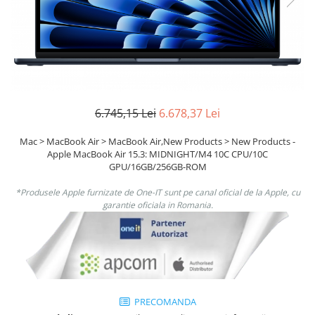
Boxe
Smartphone IPhone
Mouse
Casti
Mouse Pad
Tastaturi
USB Hub
6.745,15 Lei
6.678,37 Lei
Mac > MacBook Air > MacBook Air,New Products > New Products -
Apple MacBook Air 15.3: MIDNIGHT/M4 10C CPU/10C
GPU/16GB/256GB-ROM
*Produsele Apple furnizate de One-IT sunt pe canal oficial de la Apple, cu
garantie oficiala in Romania.
PRECOMANDA