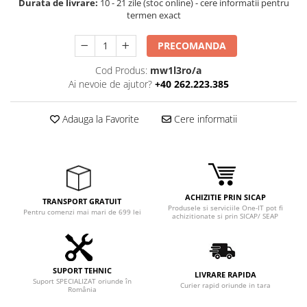
Durata de livrare:
10 - 21 zile (stoc online) - cere informatii pentru
termen exact
PRECOMANDA
Cod Produs:
mw1l3ro/a
Ai nevoie de ajutor?
+40 262.223.385
Adauga la Favorite
Cere informatii
ACHIZITIE PRIN SICAP
TRANSPORT GRATUIT
Produsele si serviciile One-IT pot fi
Pentru comenzi mai mari de 699 lei
achizitionate si prin SICAP/ SEAP
SUPORT TEHNIC
LIVRARE RAPIDA
Suport SPECIALIZAT oriunde în
Curier rapid oriunde in tara
România