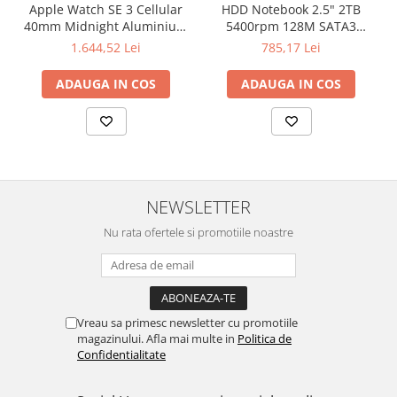
Apple Watch SE 3 Cellular
HDD Notebook 2.5" 2TB
40mm Midnight Aluminium
5400rpm 128M SATA3
Case with Midnight Sport
SEAGATE
1.644,52 Lei
785,17 Lei
Band - S/M
ADAUGA IN COS
ADAUGA IN COS
NEWSLETTER
Nu rata ofertele si promotiile noastre
Vreau sa primesc newsletter cu promotiile
magazinului. Afla mai multe in
Politica de
Confidentialitate