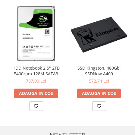
HDD Notebook 2.5" 2TB
SSD Kingston, 480Gb,
5400rpm 128M SATA3
SSDNow A400
SEAGATE
"SA400S37/480G"
787,00 Lei
572,74 Lei
ADAUGA IN COS
ADAUGA IN COS
NEWSLETTER