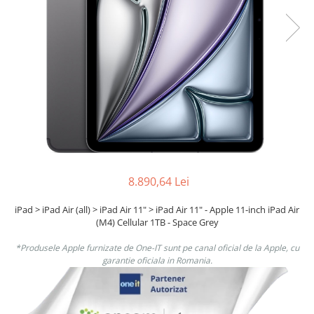
Boxe
Smartphone IPhone
Mouse
Casti
Mouse Pad
Tastaturi
USB Hub
8.890,64 Lei
iPad > iPad Air (all) > iPad Air 11" > iPad Air 11" - Apple 11-inch iPad Air
(M4) Cellular 1TB - Space Grey
*Produsele Apple furnizate de One-IT sunt pe canal oficial de la Apple, cu
garantie oficiala in Romania.