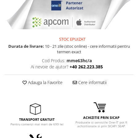
STOC EPUIZAT
Durata de livrare:
10 - 21 zile (stoc online) - cere informatii pentru
termen exact
Cod Produs:
mme63hc/a
Ai nevoie de ajutor?
+40 262.223.385
Adauga la Favorite
Cere informatii
ACHIZITIE PRIN SICAP
TRANSPORT GRATUIT
Produsele si serviciile One-IT pot fi
Pentru comenzi mai mari de 699 lei
achizitionate si prin SICAP/ SEAP