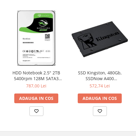
HDD Notebook 2.5" 2TB
SSD Kingston, 480Gb,
5400rpm 128M SATA3
SSDNow A400
SEAGATE
"SA400S37/480G"
787,00 Lei
572,74 Lei
ADAUGA IN COS
ADAUGA IN COS