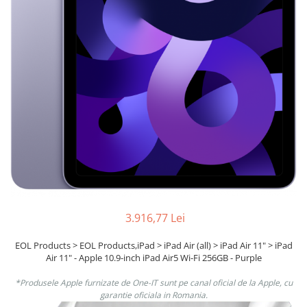
Boxe
Smartphone IPhone
Mouse
Casti
Mouse Pad
Tastaturi
USB Hub
3.916,77 Lei
EOL Products > EOL Products,iPad > iPad Air (all) > iPad Air 11" > iPad
Air 11" - Apple 10.9-inch iPad Air5 Wi-Fi 256GB - Purple
*Produsele Apple furnizate de One-IT sunt pe canal oficial de la Apple, cu
garantie oficiala in Romania.