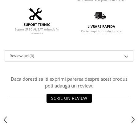
SUPORT TEHNIC
LIVRARE RAPIDA
Suport SPECIALIZAT oriunde în
Curier rapid oriunde in tara
România
Review-uri
(0)
Daca doresti sa iti exprimi parerea despre acest produs
poti adauga un review.
SCRIE UN REVIEW