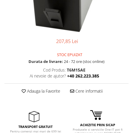
Boxe
Smartphone IPhone
Mouse
Casti
Mouse Pad
Tastaturi
207,85 Lei
USB Hub
STOC EPUIZAT
Durata de livrare:
24 - 72 ore (stoc online)
Cod Produs:
T6M15AE
Ai nevoie de ajutor?
+40 262.223.385
Adauga la Favorite
Cere informatii
ACHIZITIE PRIN SICAP
TRANSPORT GRATUIT
Produsele si serviciile One-IT pot fi
Pentru comenzi mai mari de 699 lei
achizitionate si prin SICAP/ SEAP