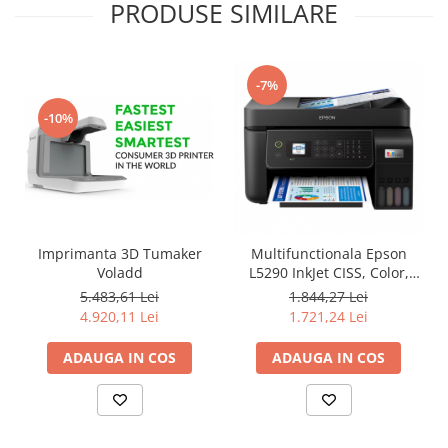
PRODUSE SIMILARE
-7%
-10%
Imprimanta 3D Tumaker
Multifunctionala Epson
Voladd
L5290 InkJet CISS, Color,
Format A4, Retea, Wi-Fi, Fax
5.483,61 Lei
1.844,27 Lei
4.920,11 Lei
1.721,24 Lei
ADAUGA IN COS
ADAUGA IN COS