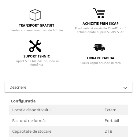
Adaptoare
Boxe
Mouse
ACHIZITIE PRIN SICAP
TRANSPORT GRATUIT
Casti
Produsele si serviciile One-IT pot fi
Pentru comenzi mai mari de 699 lei
achizitionate si prin SICAP/ SEAP
Mouse Pad
Tastaturi
USB Hub
SUPORT TEHNIC
LIVRARE RAPIDA
Suport SPECIALIZAT oriunde în
Componente PC
Curier rapid oriunde in tara
România
Placi de Baza
Placi Video
Descriere
CPU
Configuratie
Memorii
Locația dispozitivului:
Extern
SSD
Factorul de formă:
Portabil
Hard Disc-uri
Capacitate de stocare:
2 TB