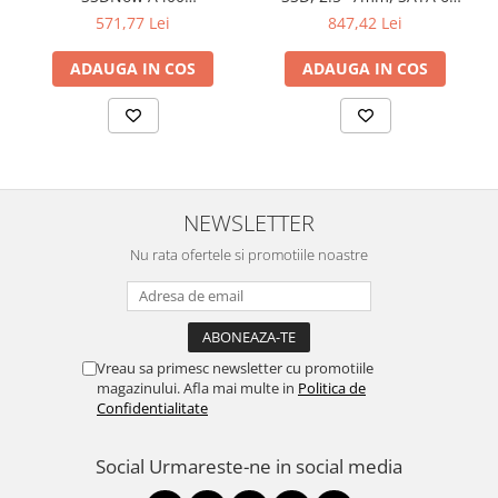
"SA400S37/480G"
Gb/s, Read/Write: 500 / 450
571,77 Lei
847,42 Lei
MB/s
ADAUGA IN COS
ADAUGA IN COS
NEWSLETTER
Nu rata ofertele si promotiile noastre
Vreau sa primesc newsletter cu promotiile
magazinului. Afla mai multe in
Politica de
Confidentialitate
Social
Urmareste-ne in social media