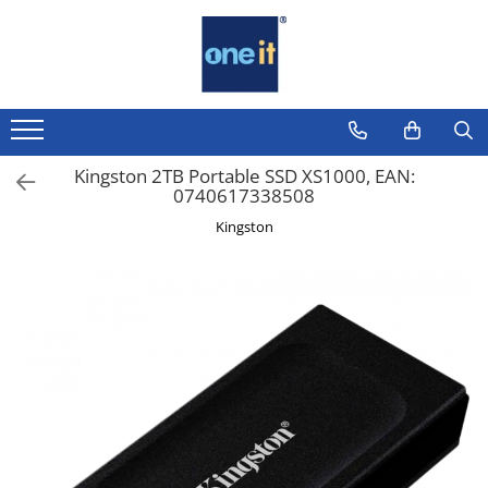
Toate Produsele
Laptop, Tablete & Telefoane
Laptop / Notebook
Kingston 2TB Portable SSD XS1000, EAN:
0740617338508
Notebook Consumer
Kingston
Accesorii Laptop
Componente Laptop
Tablete & accesorii
Telefoane & accesorii
Smart Watch
Apple AirTag
Inele Smart