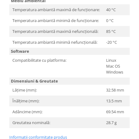
Mediu ambiental
Televizoare & accesorii
Temperatura ambiantă maximă de funcționare:
40 °C
Multiboard & Accessorii
Temperatura ambiantă minimă de funcționare:
0 °C
Multimedia
Temperatura ambiantă maximă nefuncțională:
85 °C
Foto & Video
Temperatura ambiantă minimă nefuncțională:
-20 °C
Cloud si Aplicatii SaaS
Software
Sisteme Videoconferinta
Compatibilitate cu platforma:
Linux
Mac OS
Securitate Date
Windows
Firewall
Dimensiuni & Greutate
Antivirus
Lățime (mm):
32.58 mm
Înălțime (mm):
13.5 mm
Adâncime (mm):
69.54 mm
Greutatea nominală:
28.7 g
Informatii conformitate produs