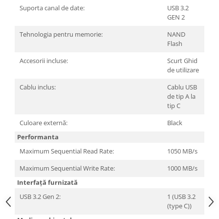
Carcase
Suporta canal de date:
USB 3.2
GEN 2
Surse
Tehnologia pentru memorie:
NAND
Cooler
Flash
Servere & Componente
Accesorii incluse:
Scurt Ghid
de utilizare
Componente Server
Cablu inclus:
Cablu USB
Servere
de tip A la
tip C
Software
Culoare externă:
Black
Retelistica & Supraveghere
Performanta
Printing
Maximum Sequential Read Rate:
1050 MB/s
Multifunctionale
Maximum Sequential Write Rate:
1000 MB/s
Imprimante
Interfață furnizată
Imprimante 3D
USB 3.2 Gen 2:
1 (USB 3.2
(type C))
TV, Multimedia & Electronice