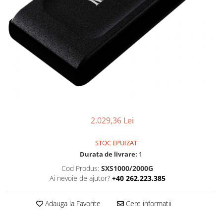
Ochelari Smart
Smartphone IPhone
Sisteme PC & Periferice
Sisteme Desktop & Monitoare
PC NUC
Gaming PC & Console
Desk Gaming
2.029,36 Lei
Microfoane & Casti Gaming
Mouse Gaming
STOC EPUIZAT
Scaune Gaming
Durata de livrare:
1
Tastaturi Gaming
Cod Produs:
SXS1000/2000G
Ai nevoie de ajutor?
+40 262.223.385
Card Reader
Periferice PC
Adauga la Favorite
Cere informatii
Camere Web