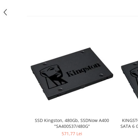
Periferice PC
Camere Web
Adaptoare
Boxe
Mouse
Casti
Mouse Pad
Tastaturi
USB Hub
Componente PC
Placi de Baza
Placi Video
CPU
SSD Kingston, 480Gb, SSDNow A400
KINGST
Memorii
"SA400S37/480G"
SATA 6 G
SSD
571,77 Lei