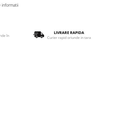
informatii
LIVRARE RAPIDA
nde în
Curier rapid oriunde in tara