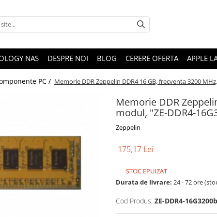
OLOGY NAS
DESPRE NOI
BLOG
CERERE OFERTA
APPLE L
omponente PC /
Memorie DDR Zeppelin DDR4 16 GB, frecventa 3200 MHz
Memorie DDR Zeppelin
modul, "ZE-DDR4-16G
Zeppelin
175,17 Lei
STOC EPUIZAT
Durata de livrare:
24 - 72 ore (sto
Cod Produs:
ZE-DDR4-16G3200