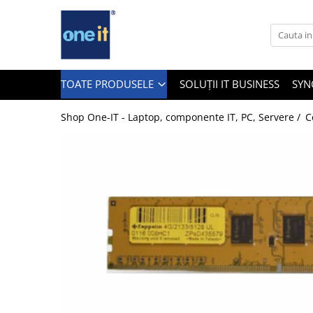
Toate Produsele
Laptop, Tablete & Telefoane
TOATE PRODUSELE
SOLUȚII IT BUSINESS
SYN
Shop One-IT - Laptop, componente IT, PC, Servere /
C
Laptop / Notebook
Notebook Consumer
Accesorii Laptop
Componente Laptop
Tablete & accesorii
Telefoane & accesorii
Smart Watch
Apple AirTag