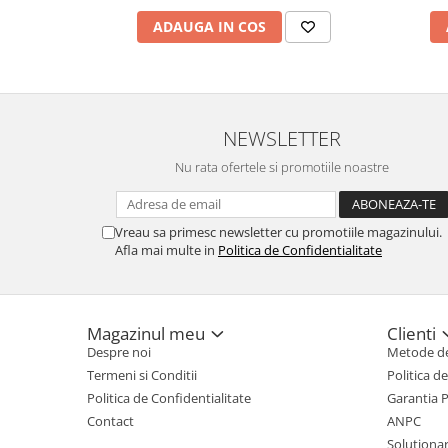
Hard Disc-uri
ADAUGA IN COS
Carcase
Surse
Cooler
NEWSLETTER
Servere & Componente
Nu rata ofertele si promotiile noastre
Componente Server
Vreau sa primesc newsletter cu promotiile magazinului.
Servere
Afla mai multe in
Politica de Confidentialitate
Software
Retelistica & Supraveghere
Magazinul meu
Clienti
Printing
Despre noi
Metode de
Multifunctionale
Termeni si Conditii
Politica d
Politica de Confidentialitate
Garantia 
Imprimante
Contact
ANPC
Imprimante 3D
Solutionare