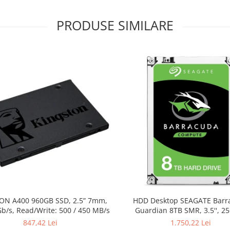
PRODUSE SIMILARE
ON A400 960GB SSD, 2.5” 7mm,
HDD Desktop SEAGATE Barr
b/s, Read/Write: 500 / 450 MB/s
Guardian 8TB SMR, 3.5'', 2
5400RPM, SATA, TBW: 5
847,42 Lei
1.750,22 Lei