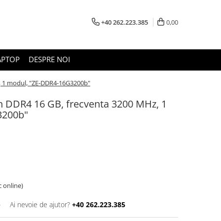
+40 262.223.385
0,00
APTOP
DESPRE NOI
, 1 modul, "ZE-DDR4-16G3200b"
 DDR4 16 GB, frecventa 3200 MHz, 1
3200b"
c online)
b
Ai nevoie de ajutor?
+40 262.223.385