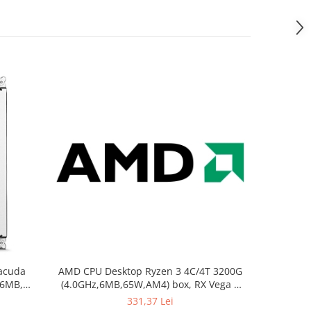
acuda
AMD CPU Desktop Ryzen 3 4C/4T 3200G
Kingsto
56MB,
(4.0GHz,6MB,65W,AM4) box, RX Vega 8
DIMM 
5
Graphics, with Wraith Stealth cooler
331,37 Lei