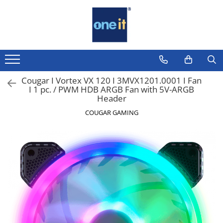
Toate Produsele
Laptop, Tablete & Telefoane
Laptop / Notebook
Cougar I Vortex VX 120 I 3MVX1201.0001 I Fan
I 1 pc. / PWM HDB ARGB Fan with 5V-ARGB
Notebook Consumer
Header
Accesorii Laptop
COUGAR GAMING
Componente Laptop
Tablete & accesorii
Telefoane & accesorii
Smart Watch
Apple AirTag
Inele Smart