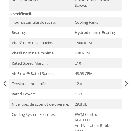
Carcase
Screws
Surse
Specificații
Cooler
Tipul sistemului de răcire:
Cooling Fan(s)
Bearing:
Hydrodynamic Bearing
Servere & Componente
Viteză nominală maximă:
1500 RPM
Componente Server
Viteză nominală minimă:
600 RPM
Servere
Rated Speed Margin:
±10
Software
Air Flow @ Rated Speed:
48.98 CFM
Retelistica & Supraveghere
Printing
Tensiune nominală:
12 V
Multifunctionale
Rated Power:
1.68
Imprimante
Nivel tipic de zgomot de operare:
29.8 dB
Imprimante 3D
Cooling System Features:
PWM Control
RGB LED
TV, Multimedia & Electronice
Anti-Vibration Rubber