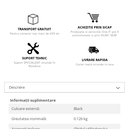
Adaptoare
Boxe
Mouse
Casti
ACHIZITIE PRIN SICAP
TRANSPORT GRATUIT
Produsele si serviciile One-IT pot fi
Mouse Pad
Pentru comenzi mai mari de 699 lei
achizitionate si prin SICAP/ SEAP
Tastaturi
USB Hub
SUPORT TEHNIC
Componente PC
LIVRARE RAPIDA
Suport SPECIALIZAT oriunde în
Curier rapid oriunde in tara
România
Placi de Baza
Placi Video
Descriere
CPU
Memorii
Informații suplimentare
Culoare externă:
Black
SSD
Greutatea nominală:
0.126 kg
Hard Disc-uri
Accesorii incluse:
Ghidul utilizatorului