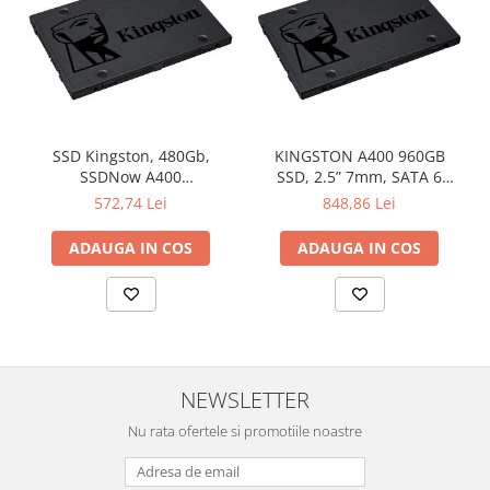
SSD Kingston, 480Gb,
KINGSTON A400 960GB
SSDNow A400
SSD, 2.5” 7mm, SATA 6
"SA400S37/480G"
Gb/s, Read/Write: 500 / 450
572,74 Lei
848,86 Lei
MB/s
ADAUGA IN COS
ADAUGA IN COS
NEWSLETTER
Nu rata ofertele si promotiile noastre