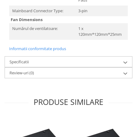
Pads
Televizoare & accesorii
Mainboard Connector Type:
3-pin
Multiboard & Accessorii
Fan Dimensions
Multimedia
Numărul de ventilatoare:
1 x
120mm*120mm*25mm
Foto & Video
Cloud si Aplicatii SaaS
Informatii conformitate produs
Sisteme Videoconferinta
Specificatii
Securitate Date
Review-uri
(0)
Firewall
Antivirus
PRODUSE SIMILARE