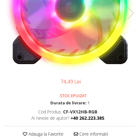
Ochelari Smart
Smartphone IPhone
Sisteme PC & Periferice
Sisteme Desktop & Monitoare
PC NUC
Gaming PC & Console
Desk Gaming
Microfoane & Casti Gaming
74,49 Lei
Mouse Gaming
Scaune Gaming
STOC EPUIZAT
Durata de livrare:
1
Tastaturi Gaming
Cod Produs:
CF-VX12HB-RGB
Card Reader
Ai nevoie de ajutor?
+40 262.223.385
Periferice PC
Adauga la Favorite
Cere informatii
Camere Web