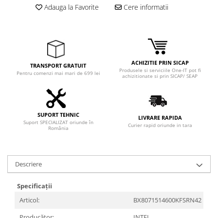
Adauga la Favorite
Cere informatii
ACHIZITIE PRIN SICAP
TRANSPORT GRATUIT
Produsele si serviciile One-IT pot fi
Pentru comenzi mai mari de 699 lei
achizitionate si prin SICAP/ SEAP
SUPORT TEHNIC
LIVRARE RAPIDA
Suport SPECIALIZAT oriunde în
Curier rapid oriunde in tara
România
Descriere
Specificații
Articol:
BX8071514600KFSRN42
Producător:
INTEL