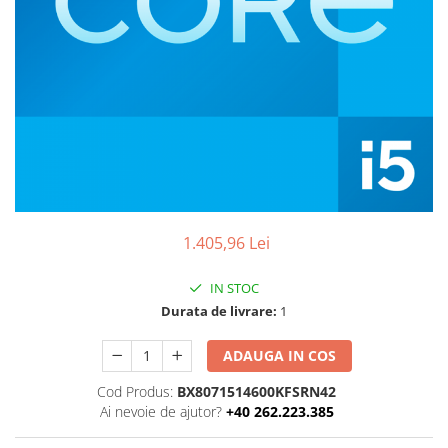
Boxe
Smartphone IPhone
Mouse
Casti
Mouse Pad
Tastaturi
USB Hub
1.405,96 Lei
IN STOC
Durata de livrare:
1
ADAUGA IN COS
Cod Produs:
BX8071514600KFSRN42
Ai nevoie de ajutor?
+40 262.223.385