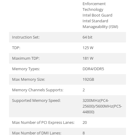
Enforcement
Technology
Intel Boot Guard
Intel Standard
Manageability (ISM)
Instruction Set:
64 bit
TDP:
125 W
Maximum TDP:
181 W
Memory Types:
DDR4/DDR5
Max Memory Size:
192GB
Memory Channels Supports:
2
Supported Memory Speed:
3200MHz(PC4-
25600)/5600MHz(PC5-
44800)
Max Number of PCI Express Lanes:
20
Max Number of DMI Lanes:
8