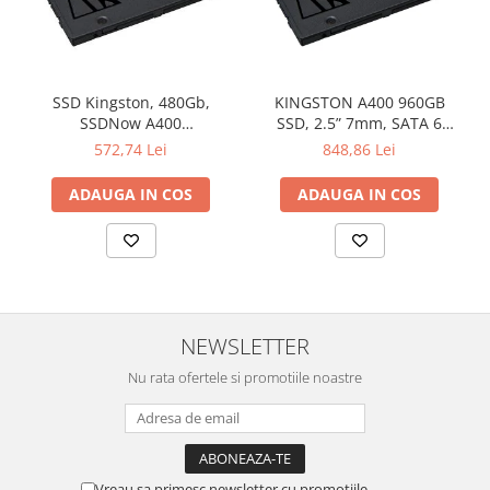
SSD Kingston, 480Gb,
KINGSTON A400 960GB
SSDNow A400
SSD, 2.5” 7mm, SATA 6
"SA400S37/480G"
Gb/s, Read/Write: 500 / 450
572,74 Lei
848,86 Lei
MB/s
ADAUGA IN COS
ADAUGA IN COS
NEWSLETTER
Nu rata ofertele si promotiile noastre
Vreau sa primesc newsletter cu promotiile