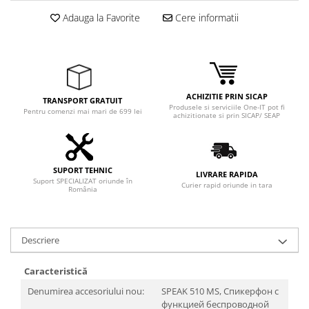
Adauga la Favorite
Cere informatii
ACHIZITIE PRIN SICAP
TRANSPORT GRATUIT
Produsele si serviciile One-IT pot fi
Pentru comenzi mai mari de 699 lei
achizitionate si prin SICAP/ SEAP
SUPORT TEHNIC
LIVRARE RAPIDA
Suport SPECIALIZAT oriunde în
Curier rapid oriunde in tara
România
Descriere
Caracteristică
Denumirea accesoriului nou:
SPEAK 510 MS, Спикерфон с
функцией беспроводной