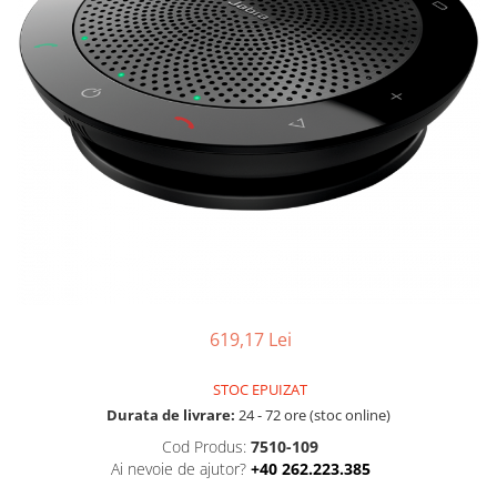
Boxe
Smartphone IPhone
Mouse
Casti
Mouse Pad
Tastaturi
USB Hub
619,17 Lei
STOC EPUIZAT
Durata de livrare:
24 - 72 ore (stoc online)
Cod Produs:
7510-109
Ai nevoie de ajutor?
+40 262.223.385