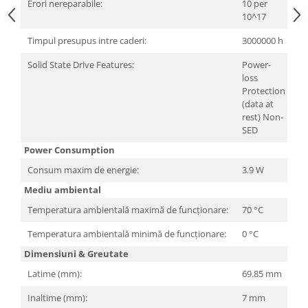
Erori nereparabile:
10 per
10^17
Timpul presupus intre caderi:
3000000 h
Solid State Drive Features:
Power-
loss
Protection
(data at
rest) Non-
SED
Power Consumption
Consum maxim de energie:
3.9 W
Mediu ambiental
Temperatura ambientală maximă de funcționare:
70 °C
Temperatura ambientală minimă de funcționare:
0 °C
Dimensiuni & Greutate
Latime (mm):
69.85 mm
Inaltime (mm):
7 mm