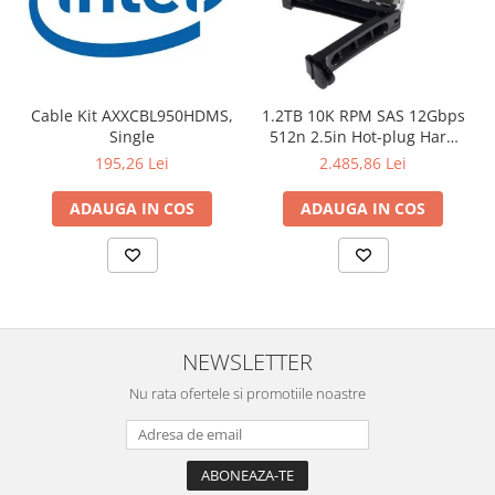
Cable Kit AXXCBL950HDMS,
1.2TB 10K RPM SAS 12Gbps
Single
512n 2.5in Hot-plug Hard
Drive, CK
195,26 Lei
2.485,86 Lei
ADAUGA IN COS
ADAUGA IN COS
NEWSLETTER
Nu rata ofertele si promotiile noastre