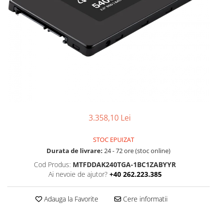
Boxe
Smartphone IPhone
Mouse
Casti
Mouse Pad
Tastaturi
USB Hub
3.358,10 Lei
STOC EPUIZAT
Durata de livrare:
24 - 72 ore (stoc online)
Cod Produs:
MTFDDAK240TGA-1BC1ZABYYR
Ai nevoie de ajutor?
+40 262.223.385
Adauga la Favorite
Cere informatii