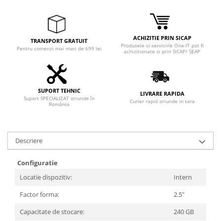
ACHIZITIE PRIN SICAP
TRANSPORT GRATUIT
Produsele si serviciile One-IT pot fi
Pentru comenzi mai mari de 699 lei
achizitionate si prin SICAP/ SEAP
SUPORT TEHNIC
LIVRARE RAPIDA
Suport SPECIALIZAT oriunde în
Curier rapid oriunde in tara
România
Descriere
Configuratie
Locatie dispozitiv:
Intern
Factor forma:
2.5"
Capacitate de stocare:
240 GB