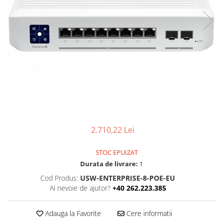
Boxe
Smartphone IPhone
Mouse
Casti
Mouse Pad
Tastaturi
USB Hub
2.710,22 Lei
STOC EPUIZAT
Durata de livrare:
1
Cod Produs:
USW-ENTERPRISE-8-POE-EU
Ai nevoie de ajutor?
+40 262.223.385
Adauga la Favorite
Cere informatii