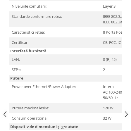
Nivelurile comutarii:
Layer 3
Standarde conformare retea:
IEEE 802.3af
IEEE 802.3at
Caracteristici retea:
8 Ports PoE+
Certificari:
CE, FCC, IC
Interfață furnizată
LAN:
8 (RJ-45)
SFP+:
2
Putere
Power over Ethernet/Power Adapter:
Intern
AC 100-240 V,
50/60 Hz
Putere maxima iesire:
120 W
Consum operational:
32 W
Dispozitiv de dimensiuni și greutate