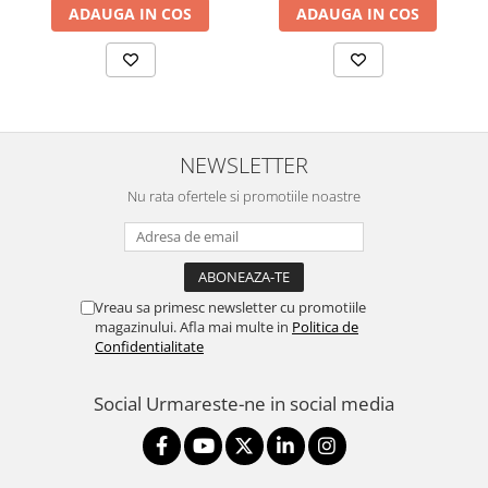
ADAUGA IN COS
ADAUGA IN COS
802.3af/at,2x10/100/1000
RJ45 Port, Integrated 3 dBi
3x3 MIMO (2.4GHz and
5GHz),250+ Co
NEWSLETTER
Nu rata ofertele si promotiile noastre
Vreau sa primesc newsletter cu promotiile
magazinului. Afla mai multe in
Politica de
Confidentialitate
Social
Urmareste-ne in social media