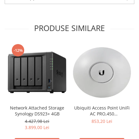
PRODUSE SIMILARE
-12%
Network Attached Storage
Ubiquiti Access Point UniFi
Synology DS923+ 4GB
AC PRO,450
Mbps(2.4GHz),1300
4.427,98 Lei
853,20 Lei
Mbps(5GHz), Passive PoE,
3.899,00 Lei
48V 0.5A PoE Adapter
included,