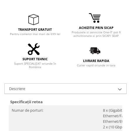
ACHIZITIE PRIN SICAP
TRANSPORT GRATUIT
Produsele si serviciile One-IT pot fi
Pentru comenzi mai mari de 699 lei
achizitionate si prin SICAP/ SEAP
SUPORT TEHNIC
LIVRARE RAPIDA
Suport SPECIALIZAT oriunde în
Curier rapid oriunde in tara
România
Descriere
Specificații retea
Numar de porturi:
8 x (Gigabit
Ethernet/Fast
Ethernet/Ethern
2 x (10 Gbps)