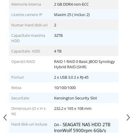
Memorie interna
2 GB DDR4 non-ECC
Licente camere IP
Maxim 25 ( Inclus: 2)
Numar Hard disk-uri
2
Capacitate maxima
32TB
HDD
Capacitate HDD
4 TB
Operatii RAID
RAID 1 RAID 0 Basic JBOD Synology
Hybrid RAID (SHR)
Porturi
2 x USB 3.0 2 x RJ-45
Retea
10/100/1000
Securitate
Kensington Security Slot
Dimensiuni (D x H x
232.2 x 165 x 108 mm
W)
Hard disk-uri incluse
- SEAGATE NAS HDD 2TB
DA
IronWolf 5900rpm 6Gb/s