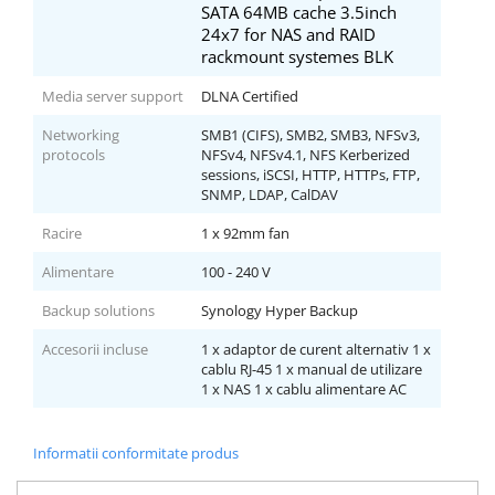
SATA 64MB cache 3.5inch
24x7 for NAS and RAID
rackmount systemes BLK
Media server support
DLNA Certified
Networking
SMB1 (CIFS), SMB2, SMB3, NFSv3,
protocols
NFSv4, NFSv4.1, NFS Kerberized
sessions, iSCSI, HTTP, HTTPs, FTP,
SNMP, LDAP, CalDAV
Racire
1 x 92mm fan
Alimentare
100 - 240 V
Backup solutions
Synology Hyper Backup
Accesorii incluse
1 x adaptor de curent alternativ 1 x
cablu RJ-45 1 x manual de utilizare
1 x NAS 1 x cablu alimentare AC
Informatii conformitate produs