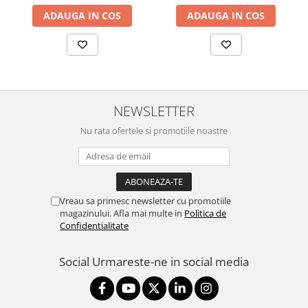
included,
ADAUGA IN COS
ADAUGA IN COS
802.3af/at,2x10/100/1000
RJ45 Port, Integrated 3 dBi
3x3 MIMO (2.4GHz and
5GHz),250+ Co
NEWSLETTER
Nu rata ofertele si promotiile noastre
Vreau sa primesc newsletter cu promotiile
magazinului. Afla mai multe in
Politica de
Confidentialitate
Social
Urmareste-ne in social media