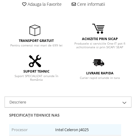
Adauga la Favorite
Cere informatii
ACHIZITIE PRIN SICAP
TRANSPORT GRATUIT
Produsele si serviciile One-IT pot fi
Pentru comenzi mai mari de 699 lei
achizitionate si prin SICAP/ SEAP
SUPORT TEHNIC
LIVRARE RAPIDA
Suport SPECIALIZAT oriunde în
Curier rapid oriunde in tara
România
Descriere
SPECIFICAȚII TEHNICE NAS
Procesor
Intel Celeron J4025