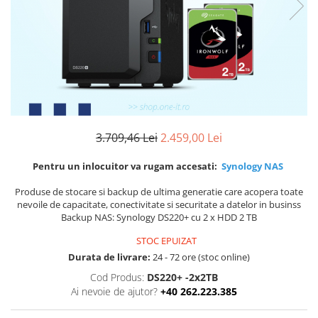
Boxe
Smartphone IPhone
Mouse
Casti
Mouse Pad
Tastaturi
USB Hub
3.709,46 Lei
2.459,00 Lei
Pentru un inlocuitor va rugam accesati:
Synology NAS
Produse de stocare si backup de ultima generatie care acopera toate
nevoile de capacitate, conectivitate si securitate a datelor in businss
Backup NAS: Synology DS220+ cu 2 x HDD 2 TB
STOC EPUIZAT
Durata de livrare:
24 - 72 ore (stoc online)
Cod Produs:
DS220+ -2x2TB
Ai nevoie de ajutor?
+40 262.223.385