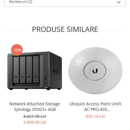
Review-uri
(2)
PRODUSE SIMILARE
-12%
Network Attached Storage
Ubiquiti Access Point UniFi
Synology DS923+ 4GB
AC PRO,450
Mbps(2.4GHz),1300
4.427,98 Lei
855,14 Lei
Mbps(5GHz), Passive PoE,
3.899,00 Lei
48V 0.5A PoE Adapter