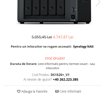
Boxe
Smartphone IPhone
Mouse
Casti
Mouse Pad
Tastaturi
USB Hub
5.055,45 Lei
4.747,87 Lei
Pentru un inlocuitor va rugam accesati:
Synology NAS
STOC EPUIZAT
Durata de livrare:
cere informatii pentru termen exact - sau
inlocuitor
Cod Produs:
DS1520+_V1
Ai nevoie de ajutor?
+40 262.223.385
Adauga la Favorite
Cere informatii