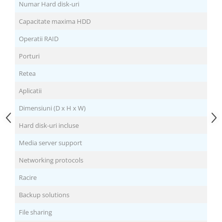
Numar Hard disk-uri
5
Capacitate maxima HDD
1
Operatii RAID
S
Porturi
2
Retea
4
Aplicatii
D
Dimensiuni (D x H x W)
1
Hard disk-uri incluse
N
Media server support
D
Networking protocols
S
Racire
2
Backup solutions
D
File sharing
M