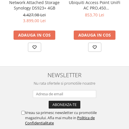
Network Attached Storage
Ubiquiti Access Point UniFi
Synology DS923+ 4GB
AC PRO,450
Mbps(2.4GHz),1300
4.427,98 Lei
853,70 Lei
Mbps(5GHz), Passive PoE,
3.899,00 Lei
48V 0.5A PoE Adapter
included,
ADAUGA IN COS
ADAUGA IN COS
802.3af/at,2x10/100/1000
RJ45 Port, Integrated 3 dBi
3x3 MIMO (2.4GHz and
5GHz),250+ Co
NEWSLETTER
Nu rata ofertele si promotiile noastre
Vreau sa primesc newsletter cu promotiile
magazinului. Afla mai multe in
Politica de
Confidentialitate