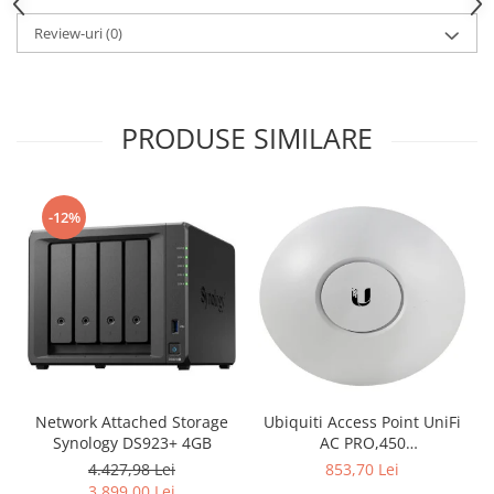
Carcase
Review-uri
(0)
Surse
Cooler
Servere & Componente
PRODUSE SIMILARE
Componente Server
Servere
-12%
Software
Retelistica & Supraveghere
Printing
Multifunctionale
Imprimante
Network Attached Storage
Ubiquiti Access Point UniFi
Imprimante 3D
Synology DS923+ 4GB
AC PRO,450
Mbps(2.4GHz),1300
4.427,98 Lei
853,70 Lei
TV, Multimedia & Electronice
Mbps(5GHz), Passive PoE,
3.899,00 Lei