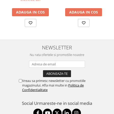
48V 0.5A PoE Adapter
Televizoare & accesorii
included,
Multiboard & Accessorii
ADAUGA IN COS
ADAUGA IN COS
802.3af/at,2x10/100/1000
RJ45 Port, Integrated 3 dBi
Multimedia
3x3 MIMO (2.4GHz and
5GHz),250+ Co
Foto & Video
Cloud si Aplicatii SaaS
NEWSLETTER
Sisteme Videoconferinta
Nu rata ofertele si promotiile noastre
Securitate Date
Firewall
Antivirus
Vreau sa primesc newsletter cu promotiile
magazinului. Afla mai multe in
Politica de
Confidentialitate
Social
Urmareste-ne in social media