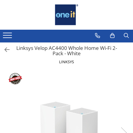
Toate Produsele
Laptop, Tablete & Telefoane
Laptop / Notebook
Linksys Velop AC4400 Whole Home Wi-Fi 2-
Pack - White
Notebook Consumer
LINKSYS
Accesorii Laptop
Componente Laptop
Tablete & accesorii
Telefoane & accesorii
Smart Watch
Apple AirTag
Inele Smart