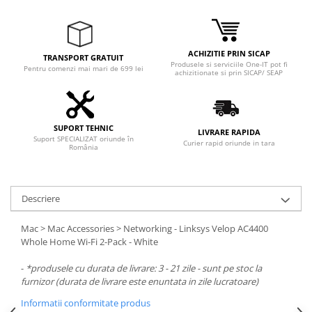
Adaptoare
Boxe
Mouse
ACHIZITIE PRIN SICAP
TRANSPORT GRATUIT
Casti
Produsele si serviciile One-IT pot fi
Pentru comenzi mai mari de 699 lei
achizitionate si prin SICAP/ SEAP
Mouse Pad
Tastaturi
USB Hub
SUPORT TEHNIC
LIVRARE RAPIDA
Suport SPECIALIZAT oriunde în
Componente PC
Curier rapid oriunde in tara
România
Placi de Baza
Placi Video
Descriere
CPU
Mac > Mac Accessories > Networking - Linksys Velop AC4400
Memorii
Whole Home Wi-Fi 2-Pack - White
SSD
-
*produsele cu durata de livrare: 3 - 21 zile - sunt pe stoc la
furnizor (durata de livrare este enuntata in zile lucratoare)
Hard Disc-uri
Informatii conformitate produs