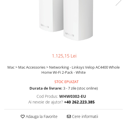
Ochelari Smart
Smartphone IPhone
Sisteme PC & Periferice
Sisteme Desktop & Monitoare
PC NUC
Gaming PC & Console
1.125,15 Lei
Desk Gaming
Mac > Mac Accessories > Networking - Linksys Velop AC4400 Whole
Microfoane & Casti Gaming
Home Wi-Fi 2-Pack - White
Mouse Gaming
STOC EPUIZAT
Scaune Gaming
Durata de livrare:
3 - 7 zile (stoc online)
Tastaturi Gaming
Cod Produs:
WHW0302-EU
Ai nevoie de ajutor?
+40 262.223.385
Card Reader
Periferice PC
Adauga la Favorite
Cere informatii
Camere Web