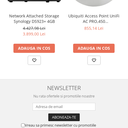
Network Attached Storage
Ubiquiti Access Point UniFi
Synology DS923+ 4GB
AC PRO,450
Mbps(2.4GHz),1300
4.427,98 Lei
855,14 Lei
Mbps(5GHz), Passive PoE,
3.899,00 Lei
48V 0.5A PoE Adapter
included,
ADAUGA IN COS
ADAUGA IN COS
802.3af/at,2x10/100/1000
RJ45 Port, Integrated 3 dBi
3x3 MIMO (2.4GHz and
5GHz),250+ Co
NEWSLETTER
Nu rata ofertele si promotiile noastre
Vreau sa primesc newsletter cu promotiile