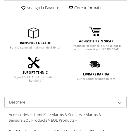
Adauga la Favorite
Cere informatii
ACHIZITIE PRIN SICAP
TRANSPORT GRATUIT
Produsele si serviciile One-IT pot fi
Pentru comenzi mai mari de 699 lei
achizitionate si prin SICAP/ SEAP
SUPORT TEHNIC
LIVRARE RAPIDA
Suport SPECIALIZAT oriunde în
Curier rapid oriunde in tara
România
Descriere
Accessories > HomeKit > Alarms & Sensors > Alarms &
Sensors,EOL Products > EOL Products -