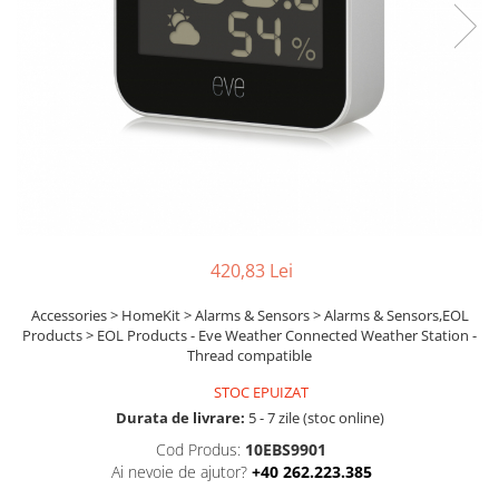
Boxe
Smartphone IPhone
Mouse
Casti
Mouse Pad
Tastaturi
USB Hub
420,83 Lei
Accessories > HomeKit > Alarms & Sensors > Alarms & Sensors,EOL
Products > EOL Products - Eve Weather Connected Weather Station -
Thread compatible
STOC EPUIZAT
Durata de livrare:
5 - 7 zile (stoc online)
Cod Produs:
10EBS9901
Ai nevoie de ajutor?
+40 262.223.385