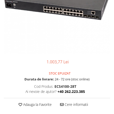
Boxe
Smartphone IPhone
Mouse
Casti
Mouse Pad
Tastaturi
USB Hub
1.003,77 Lei
STOC EPUIZAT
Durata de livrare:
24 - 72 ore (stoc online)
Cod Produs:
ECS4100-28T
Ai nevoie de ajutor?
+40 262.223.385
Adauga la Favorite
Cere informatii