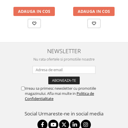
48V 0.5A PoE Adapter
included,
ADAUGA IN COS
ADAUGA IN COS
802.3af/at,2x10/100/1000
RJ45 Port, Integrated 3 dBi
3x3 MIMO (2.4GHz and
5GHz),250+ Co
NEWSLETTER
Nu rata ofertele si promotiile noastre
Vreau sa primesc newsletter cu promotiile
magazinului. Afla mai multe in
Politica de
Confidentialitate
Social
Urmareste-ne in social media