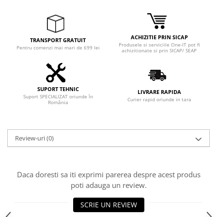
ACHIZITIE PRIN SICAP
TRANSPORT GRATUIT
Produsele si serviciile One-IT pot fi
Pentru comenzi mai mari de 699 lei
achizitionate si prin SICAP/ SEAP
SUPORT TEHNIC
LIVRARE RAPIDA
Suport SPECIALIZAT oriunde în
Curier rapid oriunde in tara
România
Review-uri
(0)
Daca doresti sa iti exprimi parerea despre acest produs
poti adauga un review.
SCRIE UN REVIEW