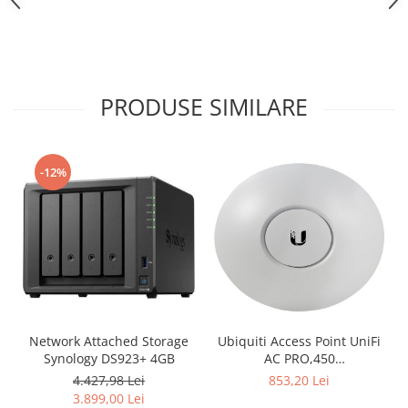
PRODUSE SIMILARE
-12%
Network Attached Storage
Ubiquiti Access Point UniFi
Synology DS923+ 4GB
AC PRO,450
Mbps(2.4GHz),1300
4.427,98 Lei
853,20 Lei
Mbps(5GHz), Passive PoE,
3.899,00 Lei