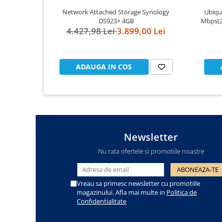
Network Attached Storage Synology
Ubiqui
Cooler
DS923+ 4GB
Mbps(2
4.427,98 Lei
3.899,00 Lei
PoE,
Componente Server
802.
Integr
Servere
ADAUGA IN COS
Multifunctionale
Imprimante
Imprimante 3D
Televizoare & accesorii
Newsletter
Multiboard & Accessorii
Nu rata ofertele si promotiile noastre
Multimedia
Firewall
Vreau sa primesc newsletter cu promotiile
magazinului. Afla mai multe in
Politica de
Antivirus
Confidentialitate