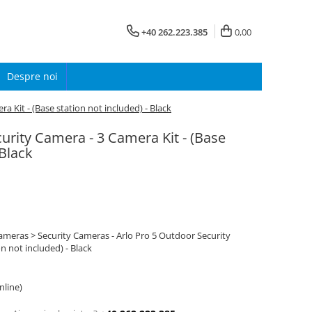
+40 262.223.385
0,00
Despre noi
a Kit - (Base station not included) - Black
urity Camera - 3 Camera Kit - (Base
 Black
ameras > Security Cameras - Arlo Pro 5 Outdoor Security
n not included) - Black
online)