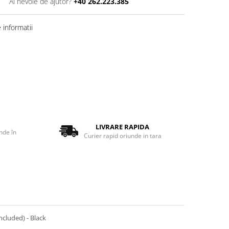
Ai nevoie de ajutor?
+40 262.223.385
informatii
LIVRARE RAPIDA
nde în
Curier rapid oriunde in tara
ncluded) - Black