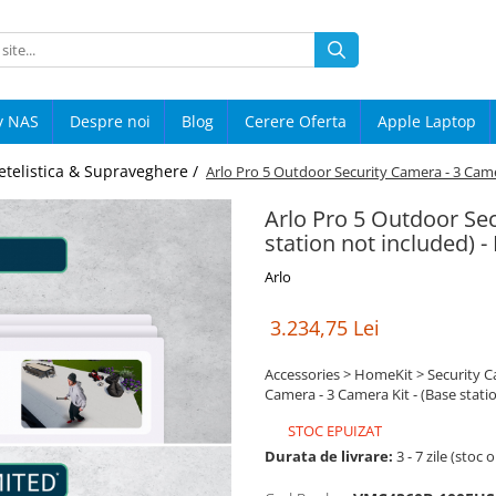
y NAS
Despre noi
Blog
Cerere Oferta
Apple Laptop
etelistica & Supraveghere /
Arlo Pro 5 Outdoor Security Camera - 3 Camer
Arlo Pro 5 Outdoor Sec
station not included) -
Arlo
3.234,75 Lei
Accessories > HomeKit > Security C
Camera - 3 Camera Kit - (Base statio
STOC EPUIZAT
Durata de livrare:
3 - 7 zile (stoc 