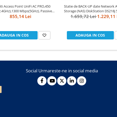
ti Access Point UniFi AC PRO,450
Statie de BACK-UP date Network 
.4GHz),1300 Mbps(5GHz), Passive
Storage (NAS) DiskStation DS218j 
 48V 0.5A PoE Adapter included,
855,14 Lei
1.659,72 Lei
Synology
1.229,11 
3af/at,2x10/100/1000 RJ45 Port,
ated 3 dBi 3x3 MIMO (2.4GHz and
5GHz),250+ Co
ADAUGA IN COS
ADAUGA IN COS
Social
Urmareste-ne in social media