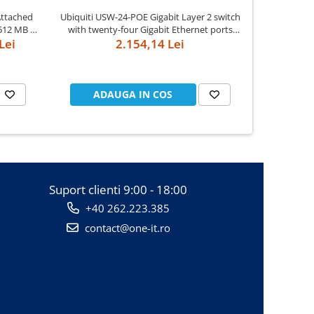
Attached
Ubiquiti USW-24-POE Gigabit Layer 2 switch
Ubiquiti U
512 MB -
with twenty-four Gigabit Ethernet ports
Gigabit Lay
Lei
including sixteen auto-sensing 802.3at PoE+
2.154,14 Lei
sensing 8
ports, and two SFP ports
ADAUGA IN COS
AD
Suport clienti
9:00 - 18:00
+40 262.223.385
contact@one-it.ro