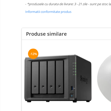
Boxe
-
*produsele cu durata de livrare: 3 - 21 zile - sunt pe stoc l
Mouse
Informatii conformitate produs
Casti
Mouse Pad
Tastaturi
Produse similare
USB Hub
Cloud si
Placi de Baza
Aplicatii SaaS
-12%
Placi Video
Sisteme
Videoconferinta
CPU
Securitate
Memorii
Date
SSD
Hard Disc-uri
Carcase
Surse