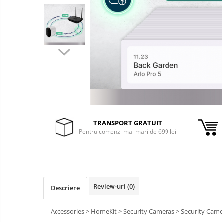
&
Foto &
Ochelari Smart
Electronice
Video
Smartphone IPhone
Sisteme Desktop & Monitoare
PC NUC
Gaming PC & Console
Desk Gaming
Microfoane & Casti Gaming
TRANSPORT GRATUIT
Mouse Gaming
Pentru comenzi mai mari de 699 lei
Scaune Gaming
Tastaturi Gaming
Card Reader
Periferice PC
Review-uri
(0)
Descriere
Camere Web
Accessories > HomeKit > Security Cameras > Security Camera
Adaptoare