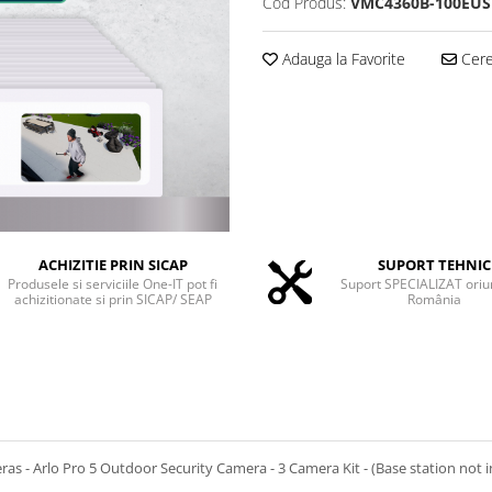
Cod Produs:
VMC4360B-100EUS
Adauga la Favorite
Cere 
ACHIZITIE PRIN SICAP
SUPORT TEHNIC
Produsele si serviciile One-IT pot fi
Suport SPECIALIZAT oriu
achizitionate si prin SICAP/ SEAP
România
s - Arlo Pro 5 Outdoor Security Camera - 3 Camera Kit - (Base station not i