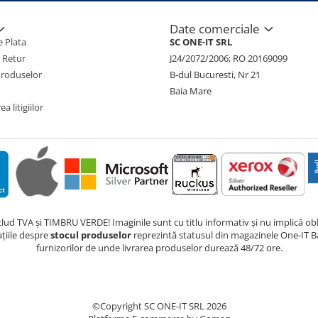
Date comerciale
 Plata
SC ONE-IT SRL
e Retur
J24/2072/2006; RO 20169099
Produselor
B-dul Bucuresti, Nr 21
Baia Mare
a litigiilor
nclud TVA și TIMBRU VERDE! Imaginile sunt cu titlu informativ și nu implică obli
ațiile despre
stocul produselor
reprezintă statusul din magazinele One-IT Ba
furnizorilor de unde livrarea produselor durează 48/72 ore.
©Copyright SC ONE-IT SRL 2026