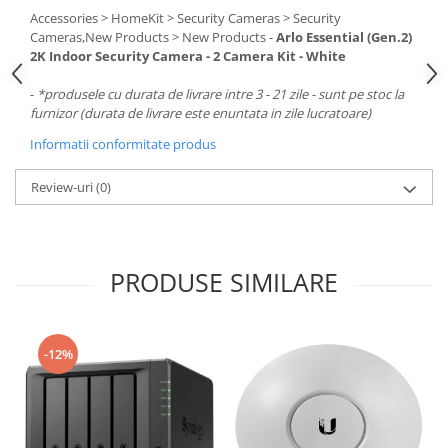
Carcase
Accessories > HomeKit > Security Cameras > Security
Cameras,New Products > New Products -
Arlo Essential (Gen.2)
Surse
2K Indoor Security Camera - 2 Camera Kit - White
Cooler
-
*produsele cu durata de livrare intre 3 - 21 zile - sunt pe stoc la
furnizor (durata de livrare este enuntata in zile lucratoare)
Servere & Componente
Informatii conformitate produs
Componente Server
Servere
Review-uri
(0)
Software
Retelistica & Supraveghere
PRODUSE SIMILARE
Printing
Multifunctionale
Imprimante
-12%
Imprimante 3D
TV, Multimedia & Electronice