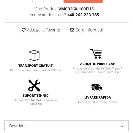
Adaptoare
Cod Produs:
VMC3260-100EUS
Boxe
Ai nevoie de ajutor?
+40 262.223.385
Mouse
Casti
Adauga la Favorite
Cere informatii
Mouse Pad
Tastaturi
USB Hub
Componente PC
ACHIZITIE PRIN SICAP
TRANSPORT GRATUIT
Produsele si serviciile One-IT pot fi
Placi de Baza
Pentru comenzi mai mari de 699 lei
achizitionate si prin SICAP/ SEAP
Placi Video
CPU
SUPORT TEHNIC
LIVRARE RAPIDA
Suport SPECIALIZAT oriunde în
Memorii
Curier rapid oriunde in tara
România
SSD
Hard Disc-uri
Descriere