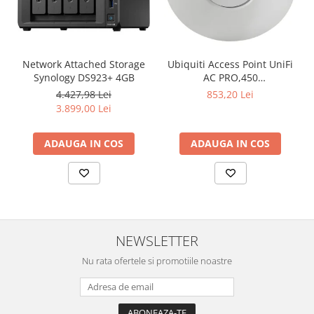
Televizoare & accesorii
Multiboard & Accessorii
Multimedia
Network Attached Storage
Ubiquiti Access Point UniFi
Synology DS923+ 4GB
AC PRO,450
Foto & Video
Mbps(2.4GHz),1300
4.427,98 Lei
853,20 Lei
Mbps(5GHz), Passive PoE,
3.899,00 Lei
Cloud si Aplicatii SaaS
48V 0.5A PoE Adapter
Sisteme Videoconferinta
included,
ADAUGA IN COS
ADAUGA IN COS
802.3af/at,2x10/100/1000
Securitate Date
RJ45 Port, Integrated 3 dBi
3x3 MIMO (2.4GHz and
Firewall
5GHz),250+ Co
Antivirus
NEWSLETTER
Nu rata ofertele si promotiile noastre