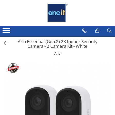
Toate Produsele
Laptop, Tablete & Telefoane
Laptop / Notebook
Arlo Essential (Gen.2) 2K Indoor Security
Camera - 2 Camera Kit - White
Notebook Consumer
Arlo
Accesorii Laptop
Componente Laptop
Tablete & accesorii
Telefoane & accesorii
Smart Watch
Apple AirTag
Inele Smart