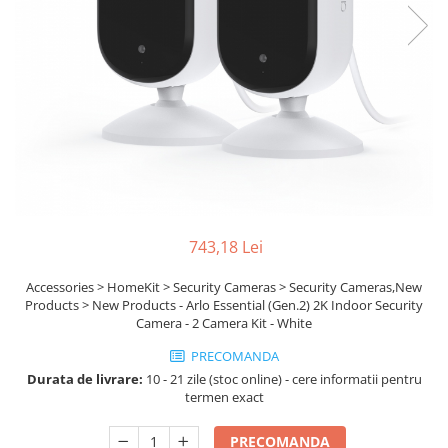
Ochelari Smart
Smartphone IPhone
Sisteme PC & Periferice
Sisteme Desktop & Monitoare
PC NUC
Gaming PC & Console
Desk Gaming
743,18 Lei
Microfoane & Casti Gaming
Mouse Gaming
Accessories > HomeKit > Security Cameras > Security Cameras,New
Scaune Gaming
Products > New Products - Arlo Essential (Gen.2) 2K Indoor Security
Camera - 2 Camera Kit - White
Tastaturi Gaming
PRECOMANDA
Card Reader
Durata de livrare:
10 - 21 zile (stoc online) - cere informatii pentru
termen exact
Periferice PC
Camere Web
PRECOMANDA