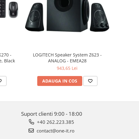
K270 -
LOGITECH Speaker System Z623 -
LOGITECH 
, Black
ANALOG - EMEA28
943,65 Lei
ADAUGA IN COS
AD
Suport clienti
9:00 - 18:00
+40 262.223.385
contact@one-it.ro