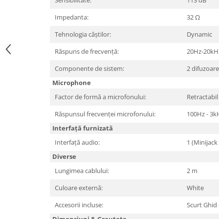
Sensibilitate:
113 dB
Hard Disc-uri
Impedanta:
32 Ω
Carcase
Tehnologia căștilor:
Dynamic
Surse
Răspuns de frecvență:
20Hz-20kH
Cooler
Componente de sistem:
2 difuzoare
Servere & Componente
Microphone
Componente Server
Factor de formă a microfonului:
Retractabil
Răspunsul frecvenței microfonului:
100Hz - 3k
Servere
Interfață furnizată
Software
Interfață audio:
1 (Minijack
Retelistica & Supraveghere
Diverse
Printing
Lungimea cablului:
2 m
Multifunctionale
Culoare externă:
White
Imprimante
Accesorii incluse:
Scurt Ghid 
Imprimante 3D