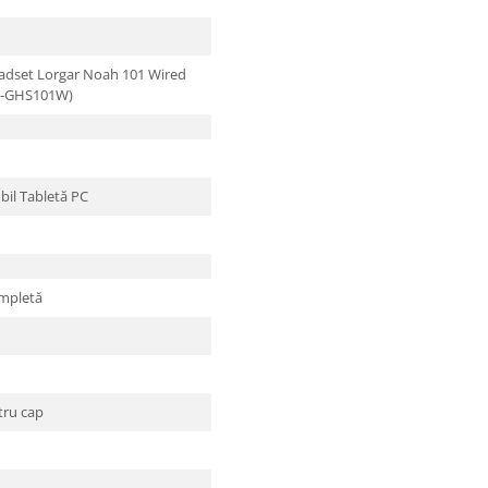
dset Lorgar Noah 101 Wired
G-GHS101W)
bil Tabletă PC
mpletă
tru cap