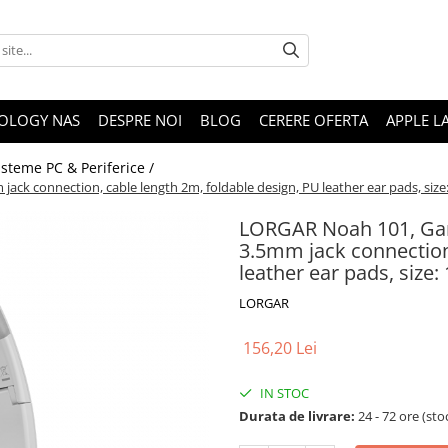
OLOGY NAS
DESPRE NOI
BLOG
CERERE OFERTA
APPLE L
isteme PC & Periferice /
k connection, cable length 2m, foldable design, PU leather ear pads, siz
LORGAR Noah 101, Gam
3.5mm jack connection,
leather ear pads, siz
LORGAR
156,20 Lei
IN STOC
Durata de livrare:
24 - 72 ore (sto