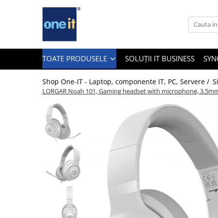
Toate Produsele
Laptop, Tablete & Telefoane
TOATE PRODUSELE
SOLUȚII IT BUSINESS
SYN
Shop One-IT - Laptop, componente IT, PC, Servere /
S
LORGAR Noah 101, Gaming headset with microphone, 3.5mm jac
Laptop / Notebook
Notebook Consumer
Accesorii Laptop
Componente Laptop
Tablete & accesorii
Telefoane & accesorii
Smart Watch
Apple AirTag