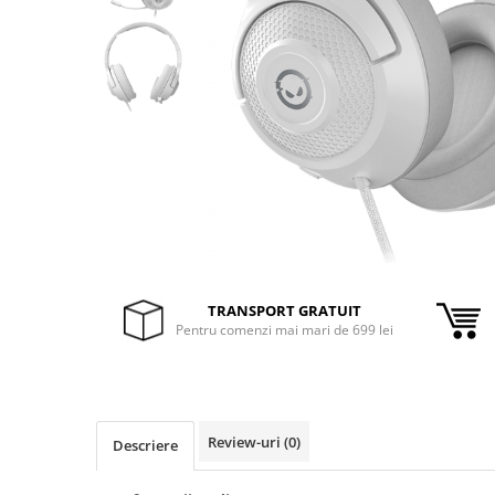
Inele Smart
Ochelari Smart
Smartphone IPhone
Sisteme PC & Periferice
Sisteme Desktop & Monitoare
PC NUC
Gaming PC & Console
Desk Gaming
TRANSPORT GRATUIT
Pentru comenzi mai mari de 699 lei
Microfoane & Casti Gaming
Mouse Gaming
Scaune Gaming
Tastaturi Gaming
Review-uri
(0)
Descriere
Card Reader