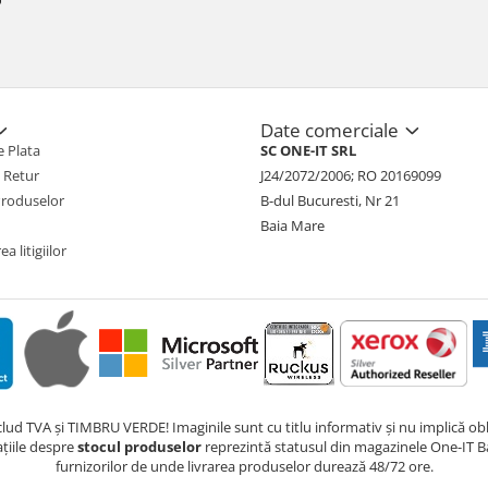
Date comerciale
 Plata
SC ONE-IT SRL
e Retur
J24/2072/2006; RO 20169099
Produselor
B-dul Bucuresti, Nr 21
Baia Mare
a litigiilor
nclud TVA și TIMBRU VERDE! Imaginile sunt cu titlu informativ și nu implică obli
ațiile despre
stocul produselor
reprezintă statusul din magazinele One-IT Ba
furnizorilor de unde livrarea produselor durează 48/72 ore.