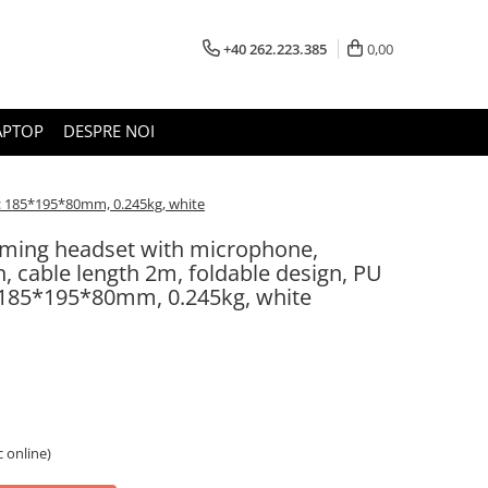
+40 262.223.385
0,00
APTOP
DESPRE NOI
e: 185*195*80mm, 0.245kg, white
ing headset with microphone,
 cable length 2m, foldable design, PU
e: 185*195*80mm, 0.245kg, white
c online)