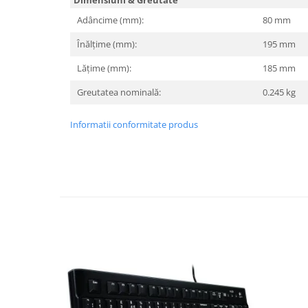
Dimensiuni & Greutate
Adâncime (mm):
80 mm
TV, Multimedia & Electronice
Televizoare & accesorii
Înălțime (mm):
195 mm
Multiboard & Accessorii
Lățime (mm):
185 mm
Multimedia
Greutatea nominală:
0.245 kg
Foto & Video
Informatii conformitate produs
Cloud si Aplicatii SaaS
Sisteme Videoconferinta
Securitate Date
Firewall
Antivirus