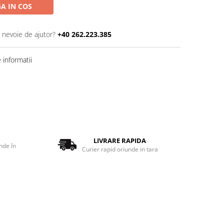
A IN COS
i nevoie de ajutor?
+40 262.223.385
informatii
LIVRARE RAPIDA
nde în
Curier rapid oriunde in tara