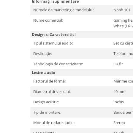
Periferice PC
Informații suplimentare
Camere Web
Numele de marketing a modelului:
Noah 101
Adaptoare
Nume comercial:
Gaming hea
Boxe
White (LR
Mouse
Design si Caractersitici
Casti
Tipul sistemului audio:
Set cu căști
Mouse Pad
Destinație:
Telefon mo
Tastaturi
Tehnologia de conectivitate:
Cu fir
USB Hub
Lesire audio
Componente PC
Factorul de formă:
Mărime co
Placi de Baza
Diametrul driver-ului:
40 mm
Placi Video
Design acustic:
Închis
CPU
Tip de montare:
Bandă pen
Memorii
Modul de redare audio:
Stereo
SSD