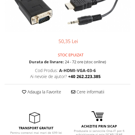
Boxe
Smartphone IPhone
Mouse
Casti
Mouse Pad
Tastaturi
50,35 Lei
USB Hub
STOC EPUIZAT
Durata de livrare:
24 - 72 ore (stoc online)
Cod Produs:
A-HDMI-VGA-03-6
Ai nevoie de ajutor?
+40 262.223.385
Adauga la Favorite
Cere informatii
ACHIZITIE PRIN SICAP
TRANSPORT GRATUIT
Produsele si serviciile One-IT pot fi
Pentru comenzi mai mari de 699 lei
achizitionate si prin SICAP/ SEAP