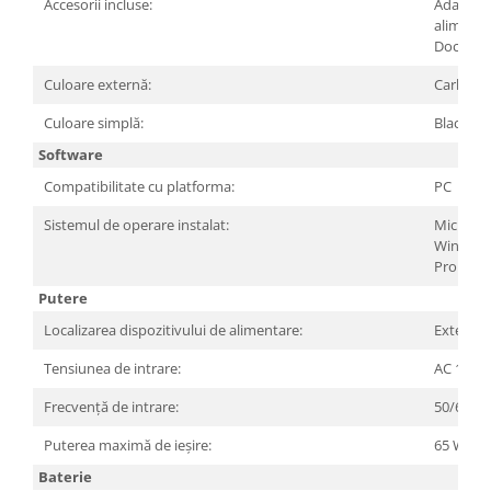
Accesorii incluse:
Adaptor
alimenta
Documen
Culoare externă:
Carbon B
Culoare simplă:
Black
Software
Compatibilitate cu platforma:
PC
Sistemul de operare instalat:
Microsof
Windows
Pro
Putere
Localizarea dispozitivului de alimentare:
Extern
Tensiunea de intrare:
AC 100-2
Frecvență de intrare:
50/60 Hz
Puterea maximă de ieșire:
65 W
Baterie