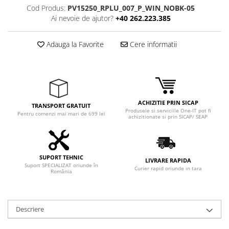
Adaptoare
Cod Produs:
PV15250_RPLU_007_P_WIN_NOBK-05
Boxe
Ai nevoie de ajutor?
+40 262.223.385
Mouse
Adauga la Favorite
Cere informatii
Casti
Mouse Pad
Tastaturi
USB Hub
ACHIZITIE PRIN SICAP
Componente PC
TRANSPORT GRATUIT
Produsele si serviciile One-IT pot fi
Pentru comenzi mai mari de 699 lei
achizitionate si prin SICAP/ SEAP
Placi de Baza
Placi Video
CPU
SUPORT TEHNIC
LIVRARE RAPIDA
Suport SPECIALIZAT oriunde în
Curier rapid oriunde in tara
România
Memorii
SSD
Descriere
Hard Disc-uri