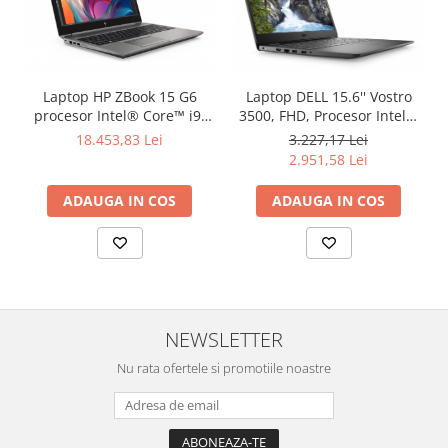
Laptop HP ZBook 15 G6
Laptop DELL 15.6'' Vostro
procesor Intel® Core™ i9-
3500, FHD, Procesor Intel®
9880H up to 4.80 GHz
Core™ i3-1115G4 (6M
18.453,83 Lei
3.227,17 Lei
Coffee Lake, 15.6", 4K UHD,
Cache, up to 4.10 GHz), 8GB
2.951,58 Lei
32GB, 1TB SSD, NVIDIA
DDR4, 256GB SSD, GMA
Quadro RTX 3000 6GB,
UHD, Linux, 3Yr
ADAUGA IN COS
ADAUGA IN COS
Windows 10 Pro, Black
NEWSLETTER
Nu rata ofertele si promotiile noastre