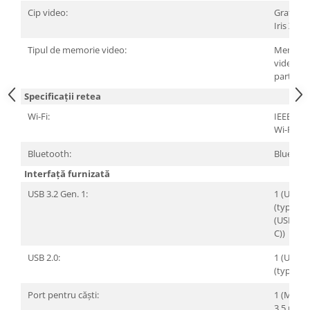
Cip video:
Grafică I
Iris Xe
Tipul de memorie video:
Memori
video
partajat
Specificații retea
Wi-Fi:
IEEE 802
Wi-Fi 6
Bluetooth:
Bluetoot
Interfață furnizată
USB 3.2 Gen. 1:
1 (USB 3
(type A))
(USB 3.2
C))
USB 2.0:
1 (USB 2
(type A))
Port pentru căști:
1 (Minij
3,5 mm)