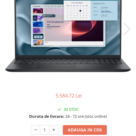
Ochelari Smart
Smartphone IPhone
Sisteme PC & Periferice
Sisteme Desktop & Monitoare
PC NUC
Gaming PC & Console
Desk Gaming
Microfoane & Casti Gaming
Mouse Gaming
Scaune Gaming
5.584,72 Lei
Tastaturi Gaming
IN STOC
Card Reader
Durata de livrare:
24 - 72 ore (stoc online)
Periferice PC
ADAUGA IN COS
Camere Web