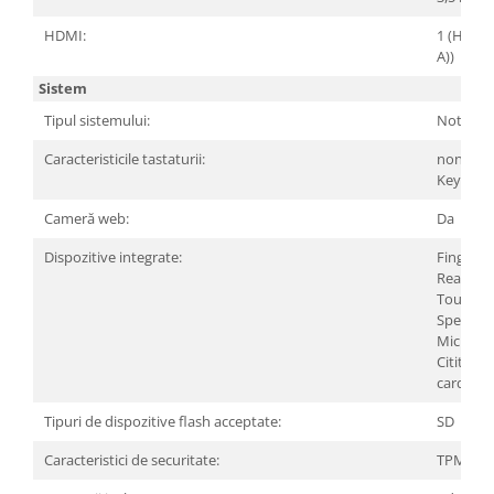
HDMI:
1 (HDMI 
A))
Sistem
Tipul sistemului:
Notebo
Caracteristicile tastaturii:
non-Back
Keyboar
Cameră web:
Da
Dispozitive integrate:
Finger Pr
Reader
Touchp
Speaker
Microfo
Cititor d
carduri
Tipuri de dispozitive flash acceptate:
SD
Caracteristici de securitate:
TPM 2.0