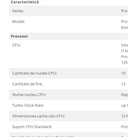
Carcase
Caracteristică
Series:
Pro
Surse
Model:
Pro 15
Cooler
Essential
Servere & Componente
Procesor
Componente Server
CPU:
Intel® 
i7 Mobil
Servere
Process
1355U
Software
Cantitate de nuclee CPU:
10
Retelistica & Supraveghere
Cantitate de fire:
12
Printing
Nume nucleu CPU:
Raptor 
Multifunctionale
Turbo Clock Rate:
up to 5 
Imprimante
Dimensiunea cache-ului CPU:
12 MB
Imprimante 3D
Suport CPU Standard:
Priză 17
TV, Multimedia & Electronice