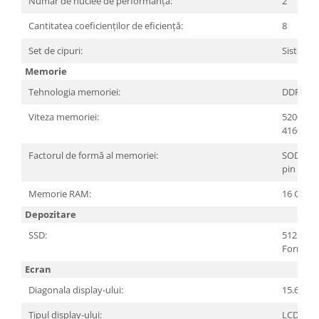
Număr de nuclee de performanță:
2
Televizoare & accesorii
Cantitatea coeficienților de eficiență:
8
Multiboard & Accessorii
Set de cipuri:
Sistem p
Multimedia
Memorie
Foto & Video
Tehnologia memoriei:
DDR5 S
Cloud si Aplicatii SaaS
Viteza memoriei:
5200MHz
41600)
Sisteme Videoconferinta
Securitate Date
Factorul de formă al memoriei:
SODIMM
pin
Firewall
Memorie RAM:
16 GB (1 
Antivirus
Depozitare
SSD:
512 GB, 
Form Fa
Ecran
Diagonala display-ului:
15.6"
Tipul display-ului:
LCD