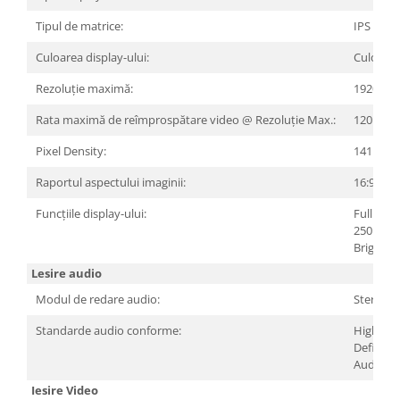
Tipul de matrice:
IPS
Culoarea display-ului:
Culoare
Rezoluție maximă:
1920x10
Rata maximă de reîmprospătare video @ Rezoluție Max.:
120 Hz
Pixel Density:
141 ppi
Raportul aspectului imaginii:
16:9
Funcțiile display-ului:
Full HD
250 nits
Brightne
Lesire audio
Modul de redare audio:
Stereo
Standarde audio conforme:
High
Definiti
Audio
Iesire Video