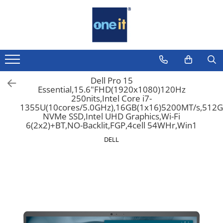
Toate Produsele
Laptop, Tablete & Telefoane
Laptop / Notebook
Dell Pro 15
Essential,15.6"FHD(1920x1080)120Hz
Notebook Consumer
250nits,Intel Core i7-
1355U(10cores/5.0GHz),16GB(1x16)5200MT/s,512G
Accesorii Laptop
NVMe SSD,Intel UHD Graphics,Wi-Fi
6(2x2)+BT,NO-Backlit,FGP,4cell 54WHr,Win1
Componente Laptop
DELL
Tablete & accesorii
Telefoane & accesorii
Smart Watch
Apple AirTag
Inele Smart