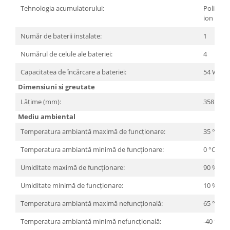
Tehnologia acumulatorului:
Polimer l
ion
Număr de baterii instalate:
1
Numărul de celule ale bateriei:
4
Capacitatea de încărcare a bateriei:
54 Wh
Dimensiuni si greutate
Lățime (mm):
358.5 m
Mediu ambiental
Temperatura ambiantă maximă de funcționare:
35 °C
Temperatura ambiantă minimă de funcționare:
0 °C
Umiditate maximă de funcționare:
90 %
Umiditate minimă de funcționare:
10 %
Temperatura ambiantă maximă nefuncțională:
65 °C
Temperatura ambiantă minimă nefuncțională:
-40 °C