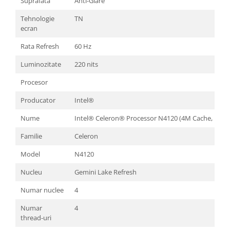
Suprafata
Anti-Glare
Tehnologie
TN
ecran
Rata Refresh
60 Hz
Luminozitate
220 nits
Procesor
Producator
Intel®
Nume
Intel® Celeron® Processor N4120 (4M Cache, up to
Familie
Celeron
Model
N4120
Nucleu
Gemini Lake Refresh
Numar nuclee
4
Numar
4
thread-uri