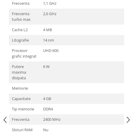
Frecventa
1,1 GHz
Frecventa
2,6 GHz
turbo max
Cache L2
4 MB
Litografie
14 nm
Procesor
UHD 600
grafic integrat
Putere
6 W
maxima
disipata
Memorie
Capacitate
4 GB
Tip memorie
DDR4
Frecventa
2400 MHz
Sloturi RAM
Nu