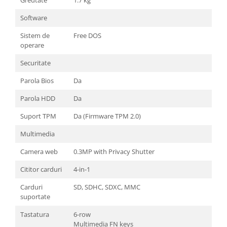
Greutate
1.7 kg
Software
Sistem de
Free DOS
operare
Securitate
Parola Bios
Da
Parola HDD
Da
Suport TPM
Da (Firmware TPM 2.0)
Multimedia
Camera web
0.3MP with Privacy Shutter
Cititor carduri
4-in-1
Carduri
SD, SDHC, SDXC, MMC
suportate
Tastatura
6-row
Multimedia FN keys