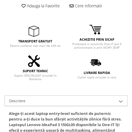
Adaptoare
Adauga la Favorite
Cere informatii
Boxe
Mouse
Casti
Mouse Pad
ACHIZITIE PRIN SICAP
TRANSPORT GRATUIT
Tastaturi
Produsele si serviciile One-IT pot fi
Pentru comenzi mai mari de 699 lei
achizitionate si prin SICAP/ SEAP
USB Hub
Componente PC
Placi de Baza
SUPORT TEHNIC
LIVRARE RAPIDA
Suport SPECIALIZAT oriunde în
Curier rapid oriunde in tara
România
Placi Video
CPU
Descriere
Memorii
SSD
Alege-ți acest laptop entry-level suficient de puternic
pentru a-ți duce la bun sfârșit activitățile zilnice fără stres.
Hard Disc-uri
Laptopul Lenovo IdeaPad 3 15IGL05 disponibile la One-IT îți
oferă o experiență ușoară de multitasking, alimentând