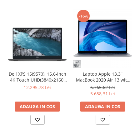
-16%
Dell XPS 15(9570), 15.6-inch
Laptop Apple 13.3''
4K Touch UHD(3840x2160)
MacBook 2020 Air 13 with
InfinityEdge, Intel Core i7-
Retina True Tone, Ice Lake
12.295,78 Lei
6.765,62 Lei
8750H, 16GB(2x8GB) DDR4
i3 1.1GHz, 8GB DDR4X,
5.658,31 Lei
2666MHz, 512GB PCIe SSD,
256GB SSD, Intel Iris Plus,
noDVD, Nvidia GTX 1050Ti
macOS Catalina, Space
ADAUGA IN COS
ADAUGA IN COS
4GB, Killer Wifi 802.11ac,
Grey, INT keyboard
BT, FGPR, Backlit