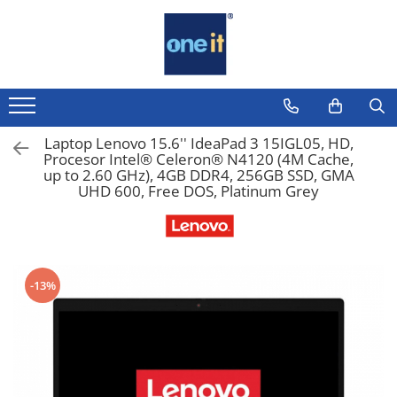
Toate Produsele
Laptop, Tablete & Telefoane
Laptop / Notebook
Laptop Lenovo 15.6'' IdeaPad 3 15IGL05, HD,
Procesor Intel® Celeron® N4120 (4M Cache,
Notebook Consumer
up to 2.60 GHz), 4GB DDR4, 256GB SSD, GMA
UHD 600, Free DOS, Platinum Grey
Accesorii Laptop
Componente Laptop
Tablete & accesorii
-13%
Telefoane & accesorii
Smart Watch
Apple AirTag
Inele Smart