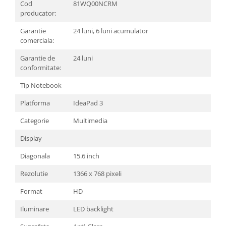
Cod
81WQ00NCRM
Televizoare & accesorii
producator:
Multiboard & Accessorii
Garantie
24 luni, 6 luni acumulator
comerciala:
Multimedia
Garantie de
24 luni
Foto & Video
conformitate:
Cloud si Aplicatii SaaS
Tip Notebook
Sisteme Videoconferinta
Platforma
IdeaPad 3
Securitate Date
Categorie
Multimedia
Firewall
Display
Antivirus
Diagonala
15.6 inch
Rezolutie
1366 x 768 pixeli
Format
HD
Iluminare
LED backlight