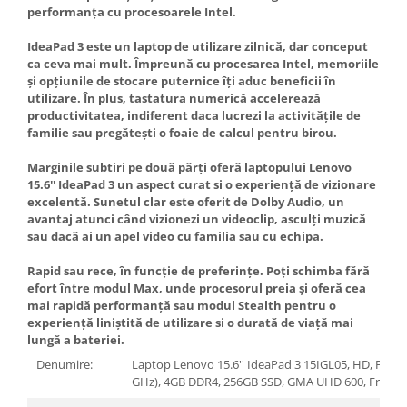
Carcase
performanța cu procesoarele Intel.
Surse
IdeaPad 3 este un laptop de utilizare zilnică, dar conceput
ca ceva mai mult. Împreună cu procesarea Intel, memoriile
Cooler
și opțiunile de stocare puternice îți aduc beneficii în
utilizare. În plus, tastatura numerică accelerează
Servere & Componente
productivitatea, indiferent daca lucrezi la activitățile de
familie sau pregătești o foaie de calcul pentru birou.
Componente Server
Servere
Marginile subtiri pe două părți oferă laptopului Lenovo
15.6'' IdeaPad 3 un aspect curat si o experiență de vizionare
excelentă. Sunetul clar este oferit de Dolby Audio, un
Software
avantaj atunci când vizionezi un videoclip, asculți muzică
Retelistica & Supraveghere
sau dacă ai un apel video cu familia sau cu echipa.
Printing
Rapid sau rece, în funcție de preferințe. Poți schimba fără
Multifunctionale
efort între modul Max, unde procesorul preia și oferă cea
mai rapidă performanță sau modul Stealth pentru o
Imprimante
experiență liniștită de utilizare si o durată de viață mai
lungă a bateriei.
Imprimante 3D
Denumire:
Laptop Lenovo 15.6'' IdeaPad 3 15IGL05, HD, Proce
GHz), 4GB DDR4, 256GB SSD, GMA UHD 600, Free D
TV, Multimedia & Electronice