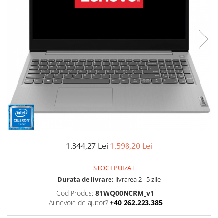
Ochelari Smart
Smartphone IPhone
Sisteme PC & Periferice
Sisteme Desktop & Monitoare
PC NUC
Gaming PC & Console
Desk Gaming
Microfoane & Casti Gaming
Mouse Gaming
1.844,27 Lei
1.598,20 Lei
Scaune Gaming
Tastaturi Gaming
STOC EPUIZAT
Card Reader
Durata de livrare:
livrarea 2 - 5 zile
Cod Produs:
81WQ00NCRM_v1
Periferice PC
Ai nevoie de ajutor?
+40 262.223.385
Camere Web