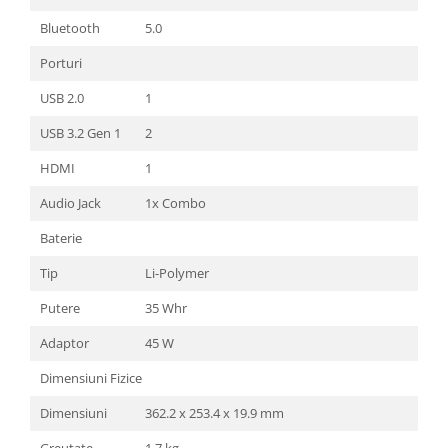
Bluetooth
5.0
Porturi
USB 2.0
1
USB 3.2 Gen 1
2
HDMI
1
Audio Jack
1x Combo
Baterie
Tip
Li-Polymer
Putere
35 Whr
Adaptor
45 W
Dimensiuni Fizice
Dimensiuni
362.2 x 253.4 x 19.9 mm