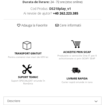
Durata de livrare:
24 - 72 ore (stoc online)
Cod Produs:
DS218play_v1
Ai nevoie de ajutor?
+40 262.223.385
Adauga la Favorite
Cere informatii
ACHIZITIE PRIN SICAP
TRANSPORT GRATUIT
Produsele si serviciile One-IT pot fi
Pentru comenzi mai mari de 699 lei
achizitionate si prin SICAP/ SEAP
SUPORT TEHNIC
LIVRARE RAPIDA
Suport SPECIALIZAT oriunde în
Curier rapid oriunde in tara
România
Descriere