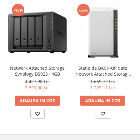
-12%
-26%
Network Attached Storage
Statie de BACK-UP date
Synology DS923+ 4GB
Network Attached Storage
(NAS) DiskStation DS218j
4.427,98 Lei
1.659,72 Lei
512 MB - Synology
3.899,00 Lei
1.229,11 Lei
ADAUGA IN COS
ADAUGA IN COS