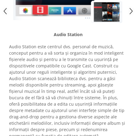
Audio Station
Audio Station este centrul dvs. personal de muzică,
conceput pentru a vă sorta și organiza în mod inteligent
fișierele audio și pentru a le transmite cu ușurință pe
dispozitivele compatibile cu Google Cast. Construit cu
ajutorul unor reguli inteligente și algoritmi puternici,
Audio Station scanează biblioteca dvs. pentru a găsi
melodii disponibile pentru streaming, apoi găsește
fișierul muzical în timp real, astfel încât să vă puteți
bucura de el fără să vă chinuiți între sisteme. În plus,
oferă posibilitatea de a edita cu ușurință informațiile
despre metadate cu ajutorul unei interfețe simple de tip
drag-and-drop pentru a gestiona diverse aspecte ale
etichetării melodiilor, inclusiv informații despre album și
informații despre piese, precum și redenumirea
permanentă cu funcția de editare automată.