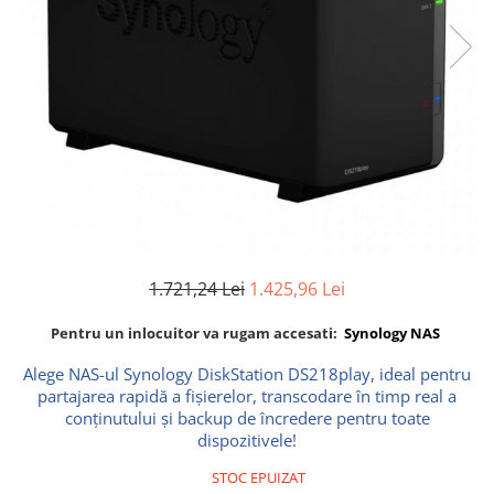
Boxe
Smartphone IPhone
Mouse
Casti
Mouse Pad
Tastaturi
USB Hub
1.721,24 Lei
1.425,96 Lei
Pentru un inlocuitor va rugam accesati:
Synology NAS
Alege NAS-ul Synology DiskStation DS218play, ideal pentru
partajarea rapidă a fișierelor, transcodare în timp real a
conținutului și backup de încredere pentru toate
dispozitivele!
STOC EPUIZAT