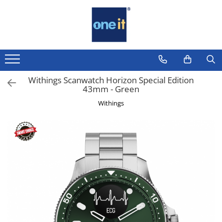
Toate Produsele
Laptop, Tablete & Telefoane
Laptop / Notebook
Withings Scanwatch Horizon Special Edition
43mm - Green
Notebook Consumer
Withings
Accesorii Laptop
Componente Laptop
Tablete & accesorii
Telefoane & accesorii
Smart Watch
Apple AirTag
Inele Smart