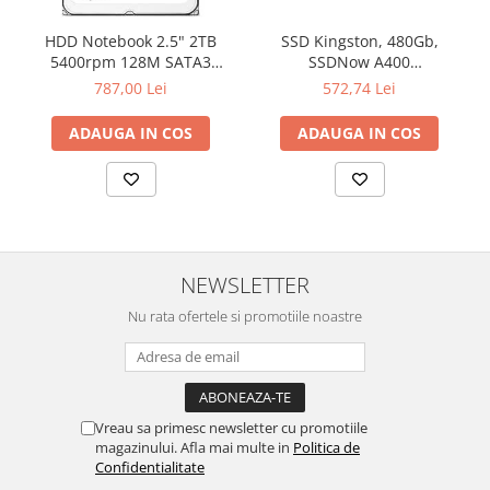
Televizoare & accesorii
HDD Notebook 2.5" 2TB
SSD Kingston, 480Gb,
Multiboard & Accessorii
5400rpm 128M SATA3
SSDNow A400
SEAGATE
"SA400S37/480G"
787,00 Lei
572,74 Lei
Multimedia
ADAUGA IN COS
ADAUGA IN COS
Foto & Video
Cloud si Aplicatii SaaS
Sisteme Videoconferinta
Securitate Date
Firewall
NEWSLETTER
Antivirus
Nu rata ofertele si promotiile noastre
Vreau sa primesc newsletter cu promotiile
magazinului. Afla mai multe in
Politica de
Confidentialitate