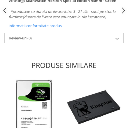
Withings Scanwatch Horizon Special Edition 43mm - Green
Carcase
-
*produsele cu durata de livrare intre 3 - 21 zile - sunt pe stoc la
Surse
furnizor (durata de livrare este enuntata in zile lucratoare)
Cooler
Informatii conformitate produs
Servere & Componente
Review-uri
(0)
Componente Server
Servere
PRODUSE SIMILARE
Software
Retelistica & Supraveghere
Printing
Multifunctionale
Imprimante
Imprimante 3D
TV, Multimedia & Electronice