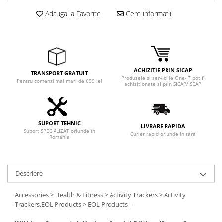
Adaptoare
Adauga la Favorite
Cere informatii
Boxe
Mouse
Casti
Mouse Pad
ACHIZITIE PRIN SICAP
Tastaturi
TRANSPORT GRATUIT
Produsele si serviciile One-IT pot fi
Pentru comenzi mai mari de 699 lei
USB Hub
achizitionate si prin SICAP/ SEAP
Componente PC
Placi de Baza
SUPORT TEHNIC
LIVRARE RAPIDA
Suport SPECIALIZAT oriunde în
Curier rapid oriunde in tara
Placi Video
România
CPU
Memorii
Descriere
SSD
Accessories > Health & Fitness > Activity Trackers > Activity
Trackers,EOL Products > EOL Products -
Hard Disc-uri