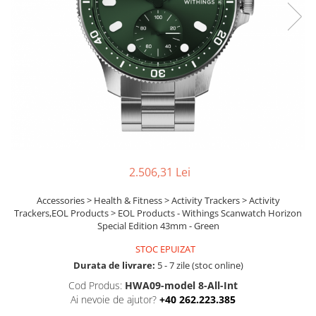
Ochelari Smart
Smartphone IPhone
Sisteme PC & Periferice
Sisteme Desktop & Monitoare
PC NUC
Gaming PC & Console
Desk Gaming
2.506,31 Lei
Microfoane & Casti Gaming
Mouse Gaming
Accessories > Health & Fitness > Activity Trackers > Activity
Trackers,EOL Products > EOL Products - Withings Scanwatch Horizon
Scaune Gaming
Special Edition 43mm - Green
Tastaturi Gaming
STOC EPUIZAT
Card Reader
Durata de livrare:
5 - 7 zile (stoc online)
Periferice PC
Cod Produs:
HWA09-model 8-All-Int
Ai nevoie de ajutor?
+40 262.223.385
Camere Web