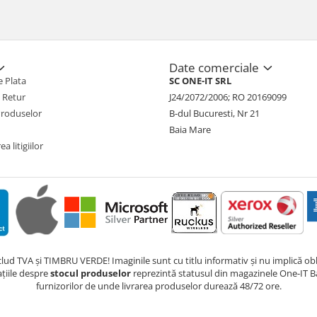
Date comerciale
 Plata
SC ONE-IT SRL
e Retur
J24/2072/2006; RO 20169099
Produselor
B-dul Bucuresti, Nr 21
Baia Mare
a litigiilor
nclud TVA și TIMBRU VERDE! Imaginile sunt cu titlu informativ și nu implică obli
ațiile despre
stocul produselor
reprezintă statusul din magazinele One-IT Ba
furnizorilor de unde livrarea produselor durează 48/72 ore.