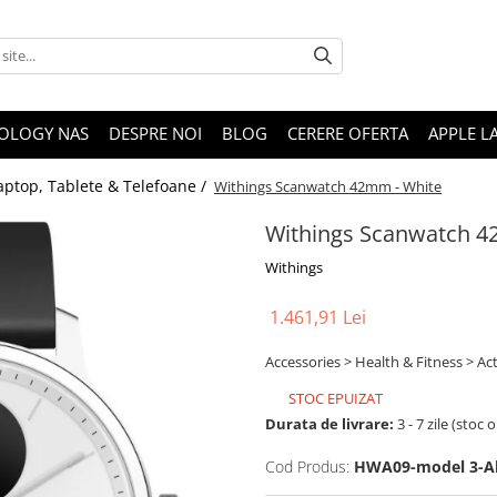
OLOGY NAS
DESPRE NOI
BLOG
CERERE OFERTA
APPLE L
aptop, Tablete & Telefoane /
Withings Scanwatch 42mm - White
Withings Scanwatch 4
Withings
1.461,91 Lei
Accessories > Health & Fitness > A
STOC EPUIZAT
Durata de livrare:
3 - 7 zile (stoc 
Cod Produs:
HWA09-model 3-Al