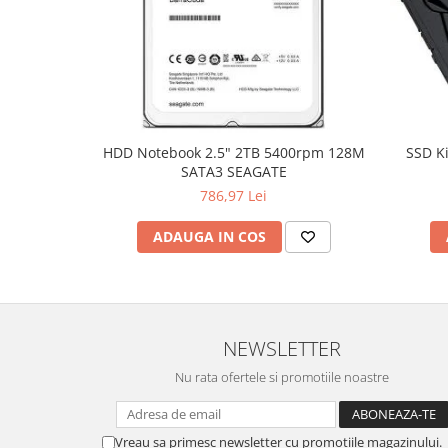
Hard Disc-uri
Carcase
Surse
Cooler
HDD Notebook 2.5" 2TB 5400rpm 128M
SSD K
Servere & Componente
SATA3 SEAGATE
786,97 Lei
Componente Server
Servere
ADAUGA IN COS
Software
Retelistica & Supraveghere
Printing
NEWSLETTER
Multifunctionale
Nu rata ofertele si promotiile noastre
Imprimante
Imprimante 3D
Vreau sa primesc newsletter cu promotiile magazinului.