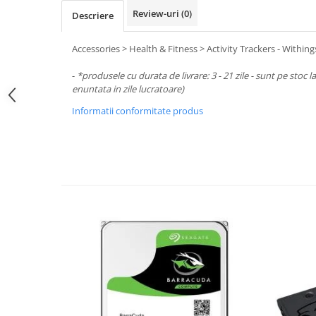
Periferice PC
Review-uri
(0)
Descriere
Camere Web
Adaptoare
Accessories > Health & Fitness > Activity Trackers - With
Boxe
-
*produsele cu durata de livrare: 3 - 21 zile - sunt pe stoc l
Mouse
enuntata in zile lucratoare)
Casti
Informatii conformitate produs
Mouse Pad
Tastaturi
USB Hub
Componente PC
Placi de Baza
Placi Video
CPU
Memorii
SSD