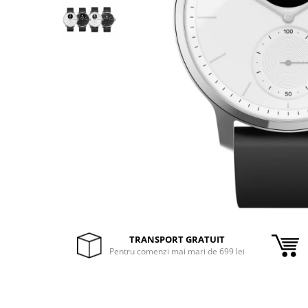
Inele Smart
Ochelari Smart
Smartphone IPhone
Sisteme PC & Periferice
Sisteme Desktop & Monitoare
PC NUC
Gaming PC & Console
Desk Gaming
Microfoane & Casti Gaming
Mouse Gaming
TRANSPORT GRATUIT
Scaune Gaming
Pentru comenzi mai mari de 699 lei
Tastaturi Gaming
Card Reader