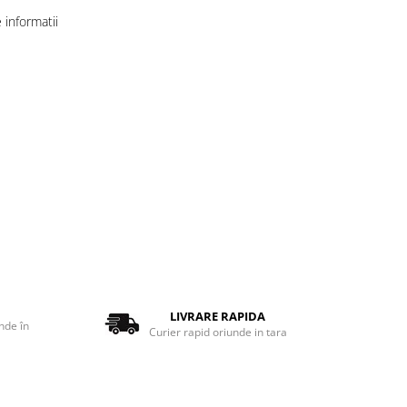
informatii
LIVRARE RAPIDA
nde în
Curier rapid oriunde in tara