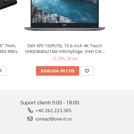
.5” 7mm,
Dell XPS 15(9570), 15.6-inch 4K Touch
Apple W
 450 MB/s
UHD(3840x2160) InfinityEdge, Intel Core
Aluminum 
i7-8750H, 16GB(2x8GB) DDR4 2666MHz,
12.295,78 Lei
512GB PCIe SSD, noDVD, Nvidia GTX
1050Ti 4GB, Killer Wifi 802.11ac, BT,
ADAUGA IN COS
AD
FGPR, Backlit
Suport clienti
9:00 - 18:00
+40 262.223.385
contact@one-it.ro