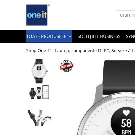
Toate Produsele
Laptop, Tablete & Telefoane
TOATE PRODUSELE
SOLUȚII IT BUSINESS
SYN
Shop One-IT - Laptop, componente IT, PC, Servere /
L
Laptop / Notebook
Notebook Consumer
Accesorii Laptop
Componente Laptop
Tablete & accesorii
Telefoane & accesorii
Smart Watch
Apple AirTag