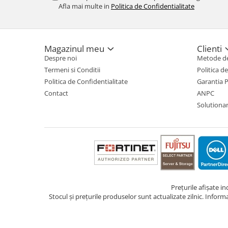
Afla mai multe in
Politica de Confidentialitate
TV, Multimedia & Electronice
Televizoare & accesorii
Magazinul meu
Clienti
Multiboard & Accessorii
Despre noi
Metode de
Multimedia
Termeni si Conditii
Politica d
Politica de Confidentialitate
Garantia 
Foto & Video
Contact
ANPC
Cloud si Aplicatii SaaS
Solutionare
Sisteme Videoconferinta
Securitate Date
Firewall
Antivirus
Prețurile afișate i
Stocul și prețurile produselor sunt actualizate zilnic. Inform