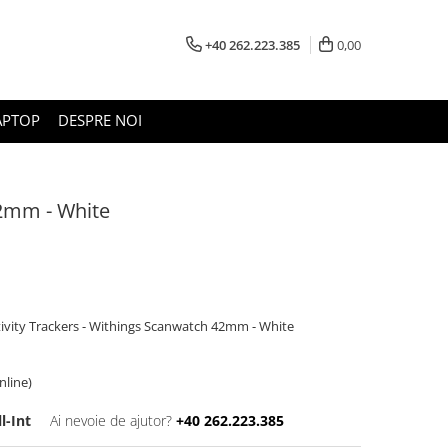
+40 262.223.385
0,00
APTOP
DESPRE NOI
2mm - White
ctivity Trackers - Withings Scanwatch 42mm - White
online)
l-Int
Ai nevoie de ajutor?
+40 262.223.385