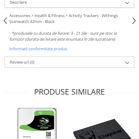
Carcase
Descriere
Surse
Accessories > Health & Fitness > Activity Trackers - Withings
Scanwatch 42mm - Black
Cooler
-
*produsele cu durata de livrare: 3 - 21 zile - sunt pe stoc la
Servere & Componente
furnizor (durata de livrare este enuntata in zile lucratoare)
Componente Server
Informatii conformitate produs
Servere
Review-uri
(0)
Software
Retelistica & Supraveghere
Printing
PRODUSE SIMILARE
Multifunctionale
Imprimante
Imprimante 3D
TV, Multimedia & Electronice