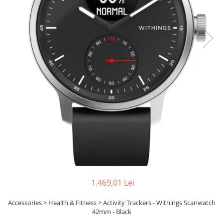
Ochelari Smart
Smartphone IPhone
Sisteme PC & Periferice
Sisteme Desktop & Monitoare
PC NUC
Gaming PC & Console
Desk Gaming
Microfoane & Casti Gaming
Mouse Gaming
Scaune Gaming
Tastaturi Gaming
Card Reader
1.469,01 Lei
Periferice PC
Accessories > Health & Fitness > Activity Trackers - Withings Scanwatch
42mm - Black
Camere Web