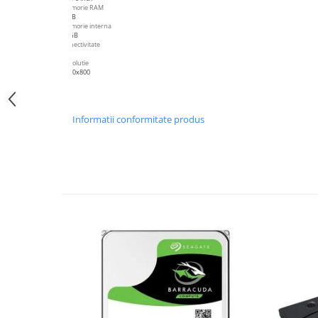
Periferice PC
Memorie RAM
2 GB
Camere Web
Memorie interna
32GB
Adaptoare
Conectivitate
4G
Boxe
Rezolutie
1280x800
Mouse
Casti
Mouse Pad
Informatii conformitate produs
Tastaturi
USB Hub
Componente PC
Placi de Baza
Placi Video
CPU
Memorii
SSD