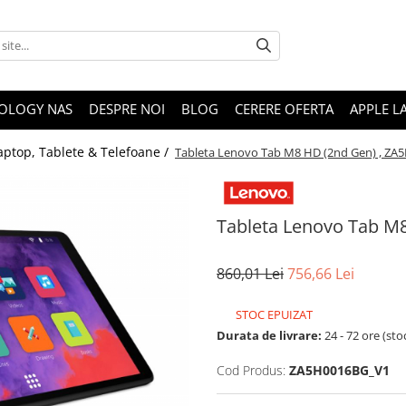
OLOGY NAS
DESPRE NOI
BLOG
CERERE OFERTA
APPLE L
aptop, Tablete & Telefoane /
Tableta Lenovo Tab M8 HD (2nd Gen) , Z
Tableta Lenovo Tab M
860,01 Lei
756,66 Lei
STOC EPUIZAT
Durata de livrare:
24 - 72 ore (sto
Cod Produs:
ZA5H0016BG_V1