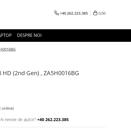
+40 262.223.385
0,00
APTOP
DESPRE NOI
A5H0016BG
8 HD (2nd Gen) , ZA5H0016BG
c online)
Ai nevoie de ajutor?
+40 262.223.385