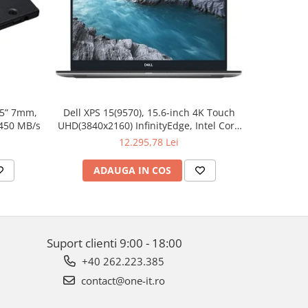
.5” 7mm,
Dell XPS 15(9570), 15.6-inch 4K Touch
Apple W
 450 MB/s
UHD(3840x2160) InfinityEdge, Intel Core
Aluminum 
i7-8750H, 16GB(2x8GB) DDR4 2666MHz,
12.295,78 Lei
512GB PCIe SSD, noDVD, Nvidia GTX
1050Ti 4GB, Killer Wifi 802.11ac, BT,
ADAUGA IN COS
AD
FGPR, Backlit
Suport clienti
9:00 - 18:00
+40 262.223.385
contact@one-it.ro