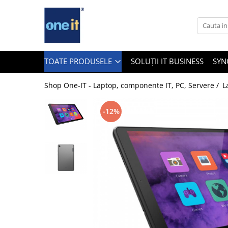
Toate Produsele
Laptop, Tablete & Telefoane
TOATE PRODUSELE
SOLUȚII IT BUSINESS
SYN
Shop One-IT - Laptop, componente IT, PC, Servere /
L
Laptop / Notebook
-12%
Notebook Consumer
Accesorii Laptop
Componente Laptop
Tablete & accesorii
Telefoane & accesorii
Smart Watch
Apple AirTag