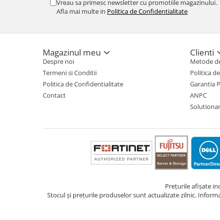
Vreau sa primesc newsletter cu promotiile magazinului.
Afla mai multe in
Politica de Confidentialitate
TV, Multimedia & Electronice
Televizoare & accesorii
Multiboard & Accessorii
Magazinul meu
Clienti
Despre noi
Metode de
Multimedia
Termeni si Conditii
Politica d
Politica de Confidentialitate
Garantia 
Foto & Video
Contact
ANPC
Cloud si Aplicatii SaaS
Solutionare
Sisteme Videoconferinta
Securitate Date
Firewall
Antivirus
Prețurile afișate i
Stocul și prețurile produselor sunt actualizate zilnic. Inform