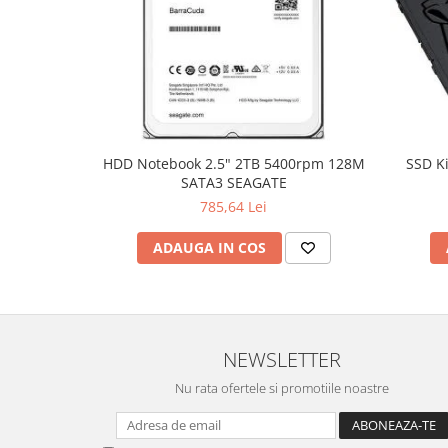
Hard Disc-uri
Carcase
Surse
Cooler
HDD Notebook 2.5" 2TB 5400rpm 128M
SSD K
Servere & Componente
SATA3 SEAGATE
Componente Server
785,64 Lei
Servere
ADAUGA IN COS
Software
Retelistica & Supraveghere
Printing
NEWSLETTER
Multifunctionale
Nu rata ofertele si promotiile noastre
Imprimante
Imprimante 3D