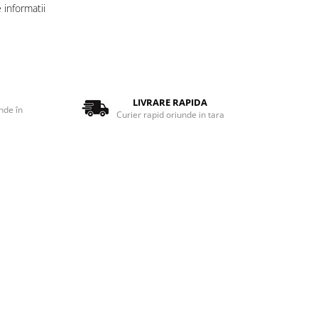
informatii
LIVRARE RAPIDA
nde în
Curier rapid oriunde in tara