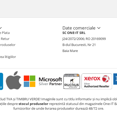
Date comerciale
 Plata
SC ONE-IT SRL
e Retur
J24/2072/2006; RO 20169099
Produselor
B-dul Bucuresti, Nr 21
Baia Mare
a litigiilor
nclud TVA și TIMBRU VERDE! Imaginile sunt cu titlu informativ și nu implică obli
ațiile despre
stocul produselor
reprezintă statusul din magazinele One-IT Ba
furnizorilor de unde livrarea produselor durează 48/72 ore.