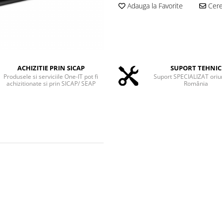
Adauga la Favorite
Cere 
ACHIZITIE PRIN SICAP
SUPORT TEHNIC
Produsele si serviciile One-IT pot fi
Suport SPECIALIZAT oriu
achizitionate si prin SICAP/ SEAP
România