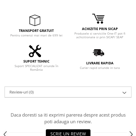
ACHIZITIE PRIN SICAP
TRANSPORT GRATUIT
Produsele si serviciile One-IT pot fi
Pentru comenzi mai mari de 699 lei
achizitionate si prin SICAP/ SEAP
SUPORT TEHNIC
LIVRARE RAPIDA
Suport SPECIALIZAT oriunde în
Curier rapid oriunde in tara
România
Review-uri
(0)
Daca doresti sa iti exprimi parerea despre acest produs
poti adauga un review.
SCRIE UN REVIEW