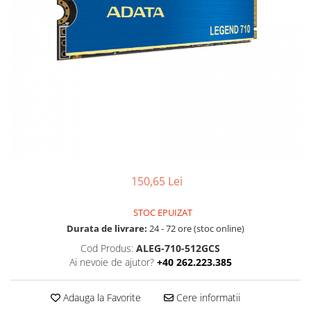
Boxe
Smartphone IPhone
Mouse
Casti
Mouse Pad
Tastaturi
USB Hub
150,65 Lei
STOC EPUIZAT
Durata de livrare:
24 - 72 ore (stoc online)
Cod Produs:
ALEG-710-512GCS
Ai nevoie de ajutor?
+40 262.223.385
Adauga la Favorite
Cere informatii