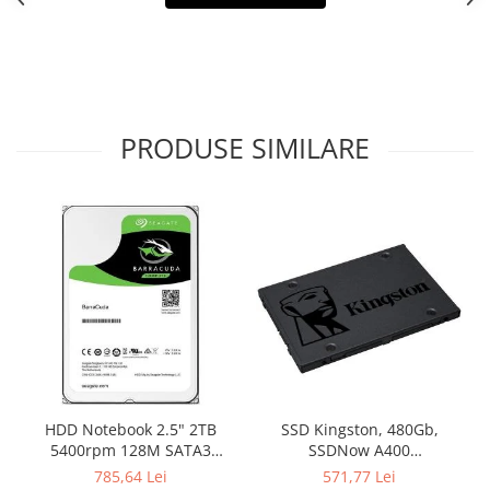
PRODUSE SIMILARE
HDD Notebook 2.5" 2TB
SSD Kingston, 480Gb,
5400rpm 128M SATA3
SSDNow A400
SEAGATE
"SA400S37/480G"
785,64 Lei
571,77 Lei