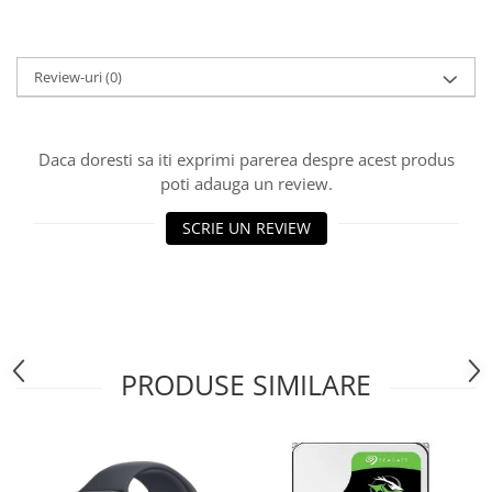
Adaptoare
Boxe
Mouse
Review-uri
(0)
Casti
Mouse Pad
Tastaturi
Daca doresti sa iti exprimi parerea despre acest produs
poti adauga un review.
USB Hub
Componente PC
SCRIE UN REVIEW
Placi de Baza
Placi Video
CPU
PRODUSE SIMILARE
Memorii
SSD
Hard Disc-uri