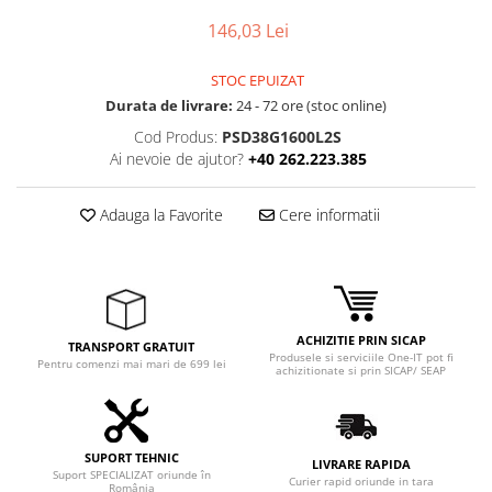
Ochelari Smart
146,03 Lei
Smartphone IPhone
STOC EPUIZAT
Sisteme PC & Periferice
Durata de livrare:
24 - 72 ore (stoc online)
Cod Produs:
PSD38G1600L2S
Sisteme Desktop & Monitoare
Ai nevoie de ajutor?
+40 262.223.385
PC NUC
Gaming PC & Console
Adauga la Favorite
Cere informatii
Desk Gaming
Microfoane & Casti Gaming
Mouse Gaming
Scaune Gaming
ACHIZITIE PRIN SICAP
TRANSPORT GRATUIT
Produsele si serviciile One-IT pot fi
Tastaturi Gaming
Pentru comenzi mai mari de 699 lei
achizitionate si prin SICAP/ SEAP
Card Reader
Periferice PC
SUPORT TEHNIC
LIVRARE RAPIDA
Camere Web
Suport SPECIALIZAT oriunde în
Curier rapid oriunde in tara
România