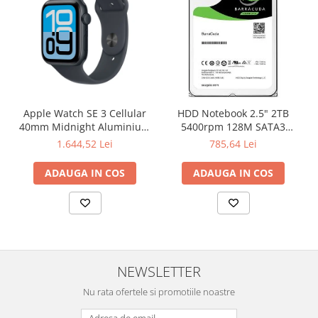
Carcase
Surse
Cooler
Servere & Componente
Componente Server
Apple Watch SE 3 Cellular
HDD Notebook 2.5" 2TB
40mm Midnight Aluminium
5400rpm 128M SATA3
Servere
Case with Midnight Sport
SEAGATE
1.644,52 Lei
785,64 Lei
Band - S/M
Software
ADAUGA IN COS
ADAUGA IN COS
Retelistica & Supraveghere
Printing
Multifunctionale
Imprimante
NEWSLETTER
Imprimante 3D
Nu rata ofertele si promotiile noastre
TV, Multimedia & Electronice