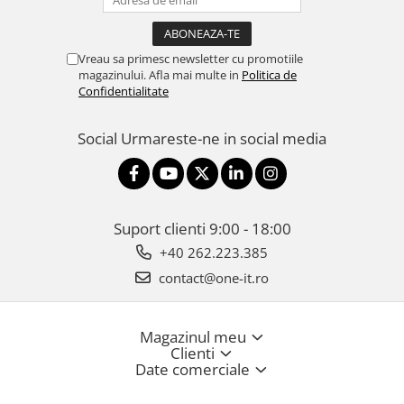
Televizoare & accesorii
Multiboard & Accessorii
Vreau sa primesc newsletter cu promotiile
Multimedia
magazinului. Afla mai multe in
Politica de
Confidentialitate
Foto & Video
Social
Urmareste-ne in social media
Cloud si Aplicatii SaaS
Sisteme Videoconferinta
Securitate Date
Firewall
Suport clienti
9:00 - 18:00
+40 262.223.385
Antivirus
contact@one-it.ro
Magazinul meu
Clienti
Date comerciale