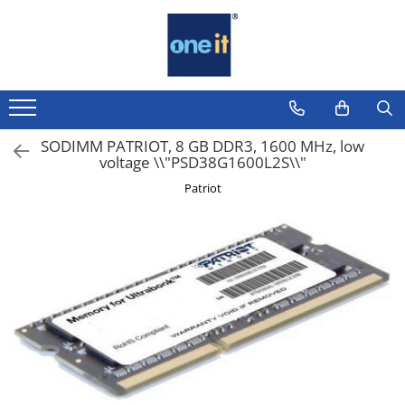
Toate Produsele
Laptop, Tablete & Telefoane
Laptop / Notebook
SODIMM PATRIOT, 8 GB DDR3, 1600 MHz, low
voltage \\"PSD38G1600L2S\\"
Notebook Consumer
Patriot
Accesorii Laptop
Componente Laptop
Tablete & accesorii
Telefoane & accesorii
Smart Watch
Apple AirTag
Inele Smart