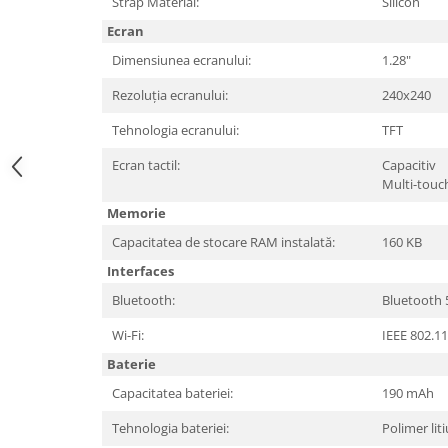
Strap Material:
Silicon
Hard Disc-uri
Ecran
Carcase
Dimensiunea ecranului:
1.28"
Surse
Rezoluția ecranului:
240x240
Cooler
Tehnologia ecranului:
TFT
Ecran tactil:
Capacitiv
Servere & Componente
Multi-touc
Componente Server
Memorie
Servere
Capacitatea de stocare RAM instalată:
160 KB
Interfaces
Software
Bluetooth:
Bluetooth 
Retelistica & Supraveghere
Wi-Fi:
IEEE 802.11
Printing
Baterie
Multifunctionale
Capacitatea bateriei:
190 mAh
Imprimante
Tehnologia bateriei:
Polimer lit
Imprimante 3D