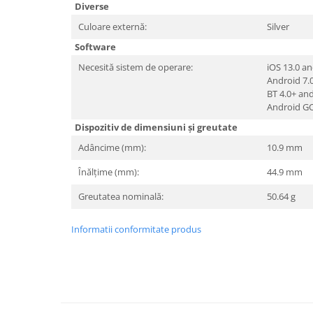
Diverse
TV, Multimedia & Electronice
Culoare externă:
Silver
Televizoare & accesorii
Software
Necesită sistem de operare:
iOS 13.0 an
Multiboard & Accessorii
Android 7.
Multimedia
BT 4.0+ and
Android GO
Foto & Video
Dispozitiv de dimensiuni și greutate
Cloud si Aplicatii SaaS
Adâncime (mm):
10.9 mm
Sisteme Videoconferinta
Înălțime (mm):
44.9 mm
Securitate Date
Greutatea nominală:
50.64 g
Firewall
Informatii conformitate produs
Antivirus