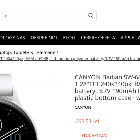
OLOGY NAS
DESPRE NOI
BLOG
CERERE OFERTA
APPLE L
aptop, Tablete & Telefoane /
240x240px; RAM : 160KB, Lithium-ion polymer battery, 3.7V 190mAh Include,
CANYON Badian SW-68,
1.28''TFT 240x240px; 
battery, 3.7V 190mAh I
plastic bottom case+ w
CANYON
293,53 Lei
STOC EPUIZAT