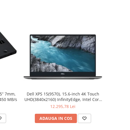
.5” 7mm,
Dell XPS 15(9570), 15.6-inch 4K Touch
Apple W
 450 MB/s
UHD(3840x2160) InfinityEdge, Intel Core
Aluminum 
i7-8750H, 16GB(2x8GB) DDR4 2666MHz,
12.295,78 Lei
512GB PCIe SSD, noDVD, Nvidia GTX
1050Ti 4GB, Killer Wifi 802.11ac, BT,
ADAUGA IN COS
AD
FGPR, Backlit