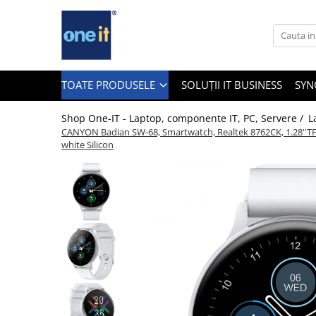
Toate Produsele
Laptop, Tablete & Telefoane
TOATE PRODUSELE
SOLUȚII IT BUSINESS
SYN
Shop One-IT - Laptop, componente IT, PC, Servere /
L
CANYON Badian SW-68, Smartwatch, Realtek 8762CK, 1.28''TFT 
Laptop / Notebook
white Silicon
Notebook Consumer
Accesorii Laptop
Componente Laptop
Tablete & accesorii
Telefoane & accesorii
Smart Watch
Apple AirTag