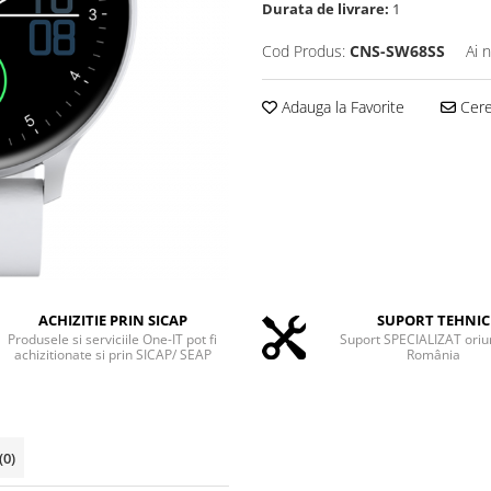
Durata de livrare:
1
Cod Produs:
CNS-SW68SS
Ai 
Adauga la Favorite
Cere 
ACHIZITIE PRIN SICAP
SUPORT TEHNIC
Produsele si serviciile One-IT pot fi
Suport SPECIALIZAT oriu
achizitionate si prin SICAP/ SEAP
România
(0)