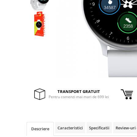
Inele Smart
Ochelari Smart
Smartphone IPhone
Sisteme PC & Periferice
Sisteme Desktop & Monitoare
PC NUC
Gaming PC & Console
Desk Gaming
TRANSPORT GRATUIT
Microfoane & Casti Gaming
Pentru comenzi mai mari de 699 lei
Mouse Gaming
Scaune Gaming
Tastaturi Gaming
Card Reader
Caracteristici
Specificatii
Review-uri
Descriere