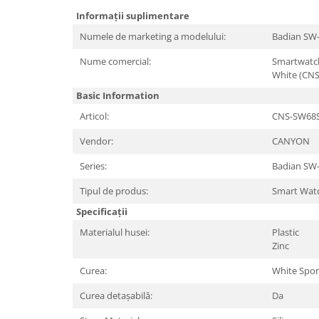
Periferice PC
Informații suplimentare
Camere Web
Numele de marketing a modelului:
Badian SW
Adaptoare
Boxe
Nume comercial:
Smartwatch
White (CN
Mouse
Basic Information
Casti
Articol:
CNS-SW68
Mouse Pad
Tastaturi
Vendor:
CANYON
USB Hub
Series:
Badian SW
Componente PC
Tipul de produs:
Smart Wat
Placi de Baza
Specificații
Placi Video
Materialul husei:
Plastic
Zinc
CPU
Curea:
White Spor
Memorii
Curea detașabilă:
Da
SSD