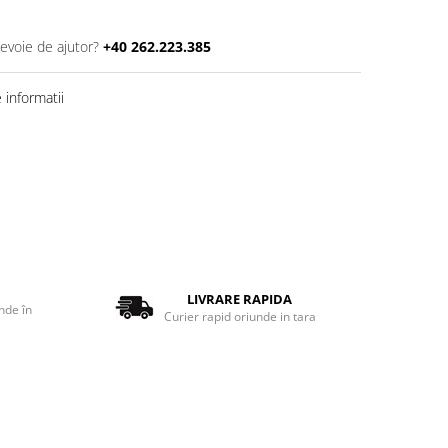
nevoie de ajutor?
+40 262.223.385
informatii
LIVRARE RAPIDA
nde în
Curier rapid oriunde in tara