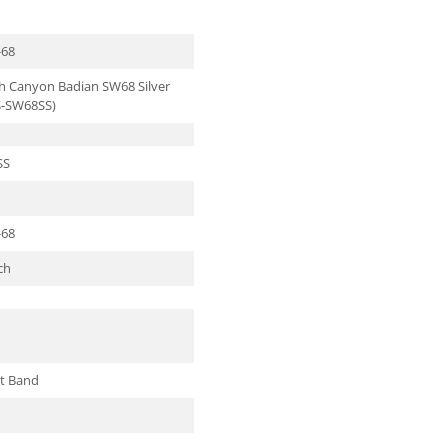
-68
 Canyon Badian SW68 Silver
S-SW68SS)
SS
-68
ch
t Band