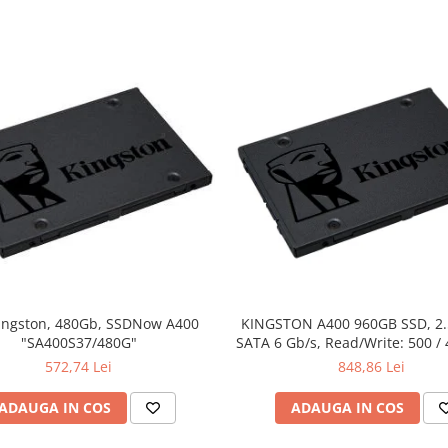
ingston, 480Gb, SSDNow A400
KINGSTON A400 960GB SSD, 2
"SA400S37/480G"
SATA 6 Gb/s, Read/Write: 500 /
572,74 Lei
848,86 Lei
ADAUGA IN COS
ADAUGA IN COS