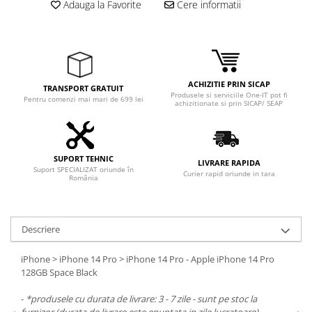
Adauga la Favorite
Cere informatii
Adaptoare
Boxe
Mouse
Casti
Mouse Pad
ACHIZITIE PRIN SICAP
TRANSPORT GRATUIT
Produsele si serviciile One-IT pot fi
Tastaturi
Pentru comenzi mai mari de 699 lei
achizitionate si prin SICAP/ SEAP
USB Hub
Componente PC
SUPORT TEHNIC
LIVRARE RAPIDA
Placi de Baza
Suport SPECIALIZAT oriunde în
Curier rapid oriunde in tara
România
Placi Video
CPU
Descriere
Memorii
iPhone > iPhone 14 Pro > iPhone 14 Pro - Apple iPhone 14 Pro
SSD
128GB Space Black
Hard Disc-uri
-
*produsele cu durata de livrare: 3 - 7 zile - sunt pe stoc la
furnizor (durata de livrare este enuntata in zile lucratoare)