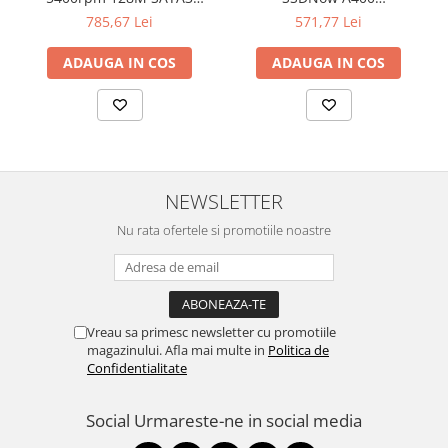
Televizoare & accesorii
SEAGATE
"SA400S37/480G"
785,67 Lei
571,77 Lei
Multiboard & Accessorii
ADAUGA IN COS
ADAUGA IN COS
Multimedia
Foto & Video
Cloud si Aplicatii SaaS
Sisteme Videoconferinta
NEWSLETTER
Securitate Date
Nu rata ofertele si promotiile noastre
Firewall
Antivirus
Vreau sa primesc newsletter cu promotiile
magazinului. Afla mai multe in
Politica de
Confidentialitate
Social
Urmareste-ne in social media