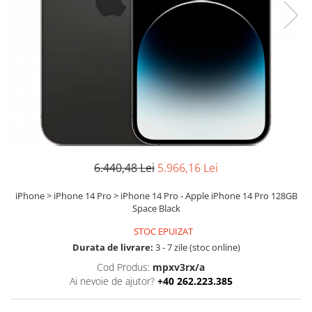
Ochelari Smart
Smartphone IPhone
Sisteme PC & Periferice
Sisteme Desktop & Monitoare
PC NUC
Gaming PC & Console
Desk Gaming
6.440,48 Lei
5.966,16 Lei
Microfoane & Casti Gaming
Mouse Gaming
iPhone > iPhone 14 Pro > iPhone 14 Pro - Apple iPhone 14 Pro 128GB
Space Black
Scaune Gaming
Tastaturi Gaming
STOC EPUIZAT
Durata de livrare:
3 - 7 zile (stoc online)
Card Reader
Cod Produs:
mpxv3rx/a
Periferice PC
Ai nevoie de ajutor?
+40 262.223.385
Camere Web