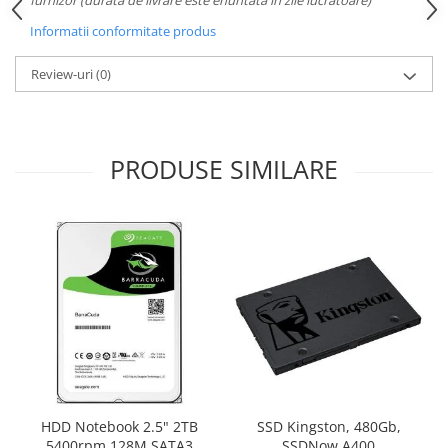
Carcase
Informatii conformitate produs
Surse
Review-uri
(0)
Cooler
Servere & Componente
Componente Server
PRODUSE SIMILARE
Servere
Software
Retelistica & Supraveghere
Printing
Multifunctionale
Imprimante
Imprimante 3D
HDD Notebook 2.5" 2TB
SSD Kingston, 480Gb,
TV, Multimedia & Electronice
5400rpm 128M SATA3
SSDNow A400