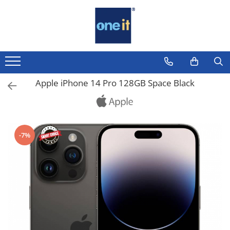
Toate Produsele
Laptop, Tablete & Telefoane
Laptop / Notebook
Apple iPhone 14 Pro 128GB Space Black
Notebook Consumer
Accesorii Laptop
Componente Laptop
-7%
Tablete & accesorii
Telefoane & accesorii
Smart Watch
Apple AirTag
Inele Smart