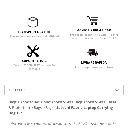
Adaptoare
Boxe
Mouse
Casti
ACHIZITIE PRIN SICAP
TRANSPORT GRATUIT
Mouse Pad
Produsele si serviciile One-IT pot fi
Pentru comenzi mai mari de 699 lei
achizitionate si prin SICAP/ SEAP
Tastaturi
USB Hub
Componente PC
SUPORT TEHNIC
LIVRARE RAPIDA
Suport SPECIALIZAT oriunde în
Placi de Baza
Curier rapid oriunde in tara
România
Placi Video
CPU
Descriere
Memorii
Bags > Accessories > Mac Accessories > Bags,Accessories > Cases
& Protection > Bags > Bags -
Satechi Fabric Laptop Carrying
SSD
Bag 15"
Hard Disc-uri
-
*produsele cu durata de livrare intre 3 - 21 zile - sunt pe stoc la