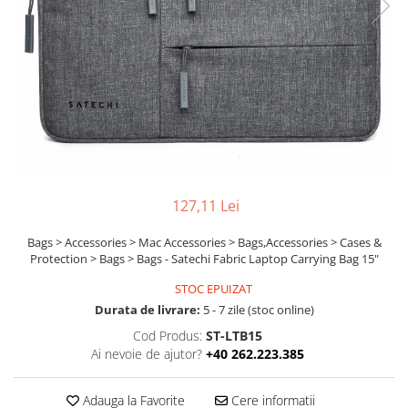
Ochelari Smart
Smartphone IPhone
Sisteme PC & Periferice
Sisteme Desktop & Monitoare
PC NUC
Gaming PC & Console
Desk Gaming
127,11 Lei
Microfoane & Casti Gaming
Bags > Accessories > Mac Accessories > Bags,Accessories > Cases &
Mouse Gaming
Protection > Bags > Bags - Satechi Fabric Laptop Carrying Bag 15"
Scaune Gaming
STOC EPUIZAT
Tastaturi Gaming
Durata de livrare:
5 - 7 zile (stoc online)
Card Reader
Cod Produs:
ST-LTB15
Ai nevoie de ajutor?
+40 262.223.385
Periferice PC
Camere Web
Adauga la Favorite
Cere informatii