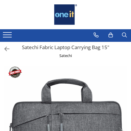
Toate Produsele
Laptop, Tablete & Telefoane
Laptop / Notebook
Satechi Fabric Laptop Carrying Bag 15"
Notebook Consumer
Satechi
Accesorii Laptop
Componente Laptop
Tablete & accesorii
Telefoane & accesorii
Smart Watch
Apple AirTag
Inele Smart