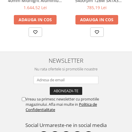
40mm Midnight Aluminium
5400rpm 128M SATA3
Televizoare & accesorii
Case with Midnight Sport
SEAGATE
1.644,52 Lei
785,19 Lei
Band - S/M
Multiboard & Accessorii
ADAUGA IN COS
ADAUGA IN COS
Multimedia
Foto & Video
Cloud si Aplicatii SaaS
Sisteme Videoconferinta
NEWSLETTER
Securitate Date
Nu rata ofertele si promotiile noastre
Firewall
Antivirus
Vreau sa primesc newsletter cu promotiile
magazinului. Afla mai multe in
Politica de
Confidentialitate
Social
Urmareste-ne in social media