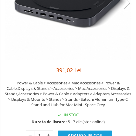
Boxe
Smartphone IPhone
Mouse
Casti
Mouse Pad
Tastaturi
USB Hub
391,02 Lei
Power & Cable > Accessories > Mac Accessories > Power &
Cable,Displays & Stands > Accessories > Mac Accessories > Displays &
Stands,Accessories > Power & Cable > Adapters > Adapters,Accessories
> Displays & Mounts > Stands > Stands - Satechi Aluminium Type-C
Stand and Hub for Mac Mini - Space Grey
IN STOC
Durata de livrare:
5 - 7 zile (stoc online)
ADAUGA IN COS