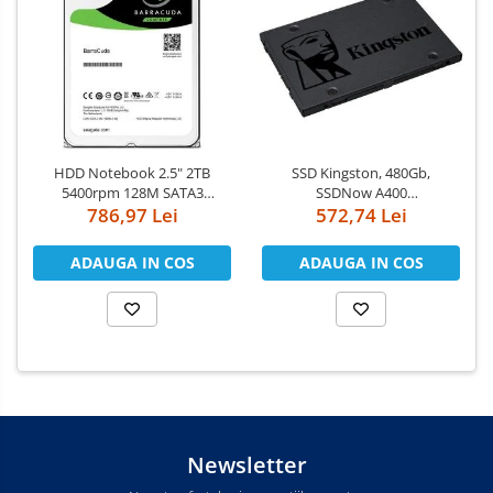
HDD Notebook 2.5" 2TB
SSD Kingston, 480Gb,
5400rpm 128M SATA3
SSDNow A400
786,97 Lei
SEAGATE
"SA400S37/480G"
572,74 Lei
ADAUGA IN COS
ADAUGA IN COS
Newsletter