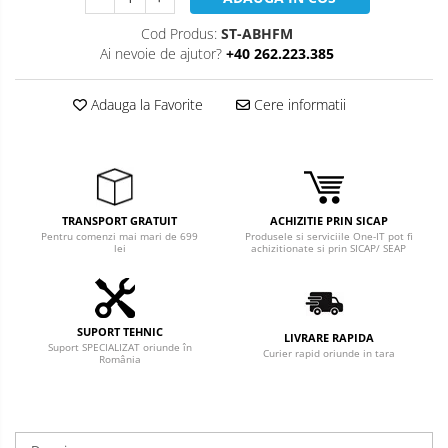
Cod Produs:
ST-ABHFM
Ai nevoie de ajutor?
+40 262.223.385
Adauga la Favorite
Cere informatii
TRANSPORT GRATUIT
ACHIZITIE PRIN SICAP
Pentru comenzi mai mari de 699
Produsele si serviciile One-IT pot fi
lei
achizitionate si prin SICAP/ SEAP
SUPORT TEHNIC
LIVRARE RAPIDA
Suport SPECIALIZAT oriunde în
Curier rapid oriunde in tara
România