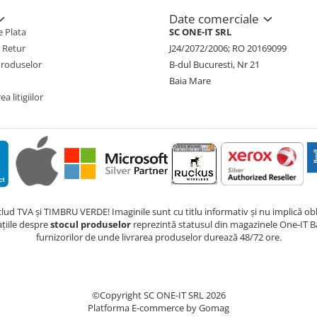
Date comerciale
 Plata
SC ONE-IT SRL
e Retur
J24/2072/2006; RO 20169099
Produselor
B-dul Bucuresti, Nr 21
Baia Mare
a litigiilor
nclud TVA și TIMBRU VERDE! Imaginile sunt cu titlu informativ și nu implică obli
ațiile despre
stocul produselor
reprezintă statusul din magazinele One-IT Ba
furnizorilor de unde livrarea produselor durează 48/72 ore.
©Copyright SC ONE-IT SRL 2026
Platforma E-commerce by Gomag