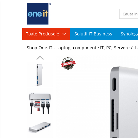
Toate Produsele
Laptop, Tablete & Telefoane
Toate Produsele
Soluții IT Business
Synolog
Sisteme
Laptop / Notebook
Shop One-IT - Laptop, componente IT, PC, Servere /
L
PC &
Periferice
Notebook Consumer
Componente
PC
Accesorii Laptop
Servere
Componente Laptop
&
Componente
Tablete & accesorii
Software
Telefoane & accesorii
Retelistica
&
Smart Watch
Supraveghere
Printing
Apple AirTag
TV,
Multimedia
Inele Smart