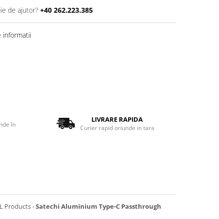
ie de ajutor?
+40 262.223.385
informatii
LIVRARE RAPIDA
nde în
Curier rapid oriunde in tara
L Products -
Satechi Aluminium Type-C Passthrough