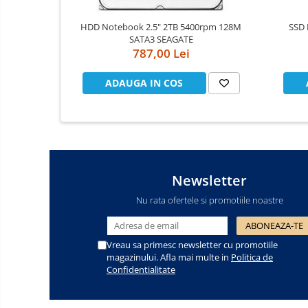
Cooler
HDD Notebook 2.5" 2TB 5400rpm 128M
SSD 
SATA3 SEAGATE
Componente Server
787,00 Lei
Servere
ADAUGA IN COS
Multifunctionale
Imprimante
Imprimante 3D
Newsletter
Televizoare & accesorii
Nu rata ofertele si promotiile noastre
Multiboard & Accessorii
Multimedia
Vreau sa primesc newsletter cu promotiile
Firewall
magazinului. Afla mai multe in
Politica de
Confidentialitate
Antivirus