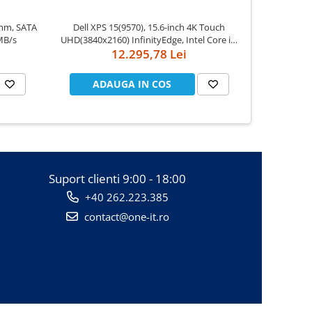
mm, SATA
Dell XPS 15(9570), 15.6-inch 4K Touch
Apple Watch Series
MB/s
UHD(3840x2160) InfinityEdge, Intel Core i7-
Case
8750H, 16GB(2x8GB) DDR4 2666MHz, 512GB
12.295,78 Lei
PCIe SSD, noDVD, Nvidia GTX 1050Ti 4GB,
Killer Wifi 802.11ac, BT, FGPR, Backlit
ADAUGA IN COS
AD
Suport clienti
9:00 - 18:00
+40 262.223.385
contact@one-it.ro