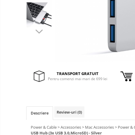
&
Foto &
Ochelari Smart
Electronice
Video
Smartphone IPhone
Sisteme Desktop & Monitoare
PC NUC
Gaming PC & Console
Desk Gaming
Microfoane & Casti Gaming
TRANSPORT GRATUIT
Mouse Gaming
Pentru comenzi mai mari de 699 lei
Scaune Gaming
Tastaturi Gaming
Card Reader
Review-uri
(0)
Periferice PC
Descriere
Camere Web
Power & Cable > Accessories > Mac Accessories > Power & 
Adaptoare
USB Hub (3x USB 3.0,MicroSD) - Silver