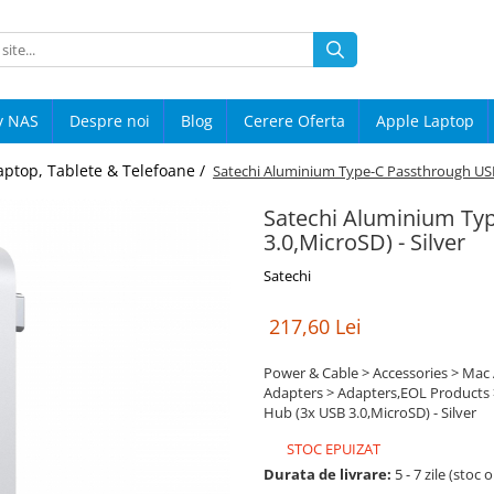
y NAS
Despre noi
Blog
Cerere Oferta
Apple Laptop
aptop, Tablete & Telefoane /
Satechi Aluminium Type-C Passthrough USB 
Satechi Aluminium Ty
3.0,MicroSD) - Silver
Satechi
217,60 Lei
Power & Cable > Accessories > Mac 
Adapters > Adapters,EOL Products 
Hub (3x USB 3.0,MicroSD) - Silver
STOC EPUIZAT
Durata de livrare:
5 - 7 zile (stoc 