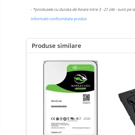
Boxe
-
*produsele cu durata de livrare intre 3 - 21 zile - sunt pe s
Mouse
Informatii conformitate produs
Casti
Mouse Pad
Tastaturi
Produse similare
USB Hub
Cloud si
Placi de Baza
Aplicatii SaaS
Placi Video
Sisteme
Videoconferinta
CPU
Securitate
Memorii
Date
SSD
Hard Disc-uri
Carcase
Surse