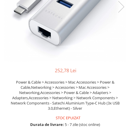
Boxe
Smartphone IPhone
Mouse
Casti
Mouse Pad
Tastaturi
USB Hub
252,78 Lei
Power & Cable > Accessories > Mac Accessories > Power &
Cable,Networking > Accessories > Mac Accessories >
Networking,Accessories > Power & Cable > Adapters >
Adapters,Accessories > Networking > Network Components >
Network Components - Satechi Aluminium Type-C Hub (3x USB
3.0,Ethernet) - Silver
STOC EPUIZAT
Durata de livrare:
5 - 7 zile (stoc online)