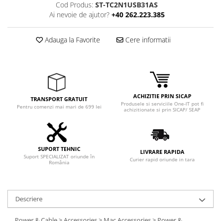
Cod Produs:
ST-TC2N1USB31AS
Ai nevoie de ajutor?
+40 262.223.385
Adauga la Favorite
Cere informatii
ACHIZITIE PRIN SICAP
TRANSPORT GRATUIT
Produsele si serviciile One-IT pot fi
Pentru comenzi mai mari de 699 lei
achizitionate si prin SICAP/ SEAP
SUPORT TEHNIC
LIVRARE RAPIDA
Suport SPECIALIZAT oriunde în
Curier rapid oriunde in tara
România
Descriere
Power & Cable > Accessories > Mac Accessories > Power &