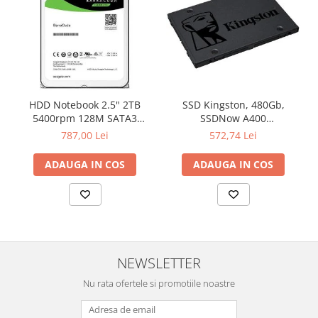
HDD Notebook 2.5" 2TB
SSD Kingston, 480Gb,
5400rpm 128M SATA3
SSDNow A400
SEAGATE
"SA400S37/480G"
787,00 Lei
572,74 Lei
ADAUGA IN COS
ADAUGA IN COS
NEWSLETTER
Nu rata ofertele si promotiile noastre