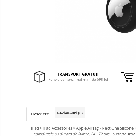
&
Foto &
Ochelari Smart
Electronice
Video
Smartphone IPhone
Sisteme Desktop & Monitoare
PC NUC
Gaming PC & Console
Desk Gaming
Microfoane & Casti Gaming
TRANSPORT GRATUIT
Mouse Gaming
Pentru comenzi mai mari de 699 lei
Scaune Gaming
Tastaturi Gaming
Card Reader
Review-uri
(0)
Periferice PC
Descriere
Camere Web
iPad > iPad Accessories > Apple AirTag - Next One Silicone K
Adaptoare
-
*produsele cu durata de livrare: 24 - 72 ore - sunt pe stoc 