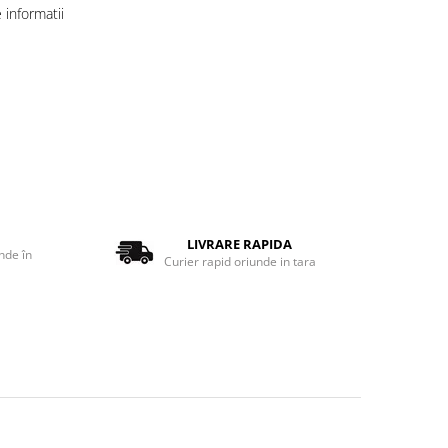
informatii
LIVRARE RAPIDA
nde în
Curier rapid oriunde in tara