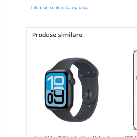
Boxe
Informatii conformitate produs
Mouse
Casti
Mouse Pad
Produse similare
Tastaturi
USB Hub
Cloud si
Placi de Baza
Aplicatii SaaS
Placi Video
Sisteme
Videoconferinta
CPU
Securitate
Memorii
Date
SSD
Hard Disc-uri
Carcase
Surse