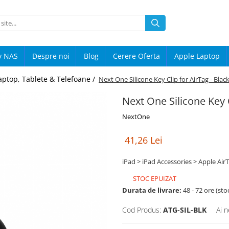
y NAS
Despre noi
Blog
Cerere Oferta
Apple Laptop
aptop, Tablete & Telefoane /
Next One Silicone Key Clip for AirTag - Blac
Next One Silicone Key C
NextOne
41,26 Lei
iPad > iPad Accessories > Apple AirT
STOC EPUIZAT
Durata de livrare:
48 - 72 ore (sto
Cod Produs:
ATG-SIL-BLK
Ai n