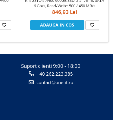
 A400
KINGSTON A400 960GB SSD, 2.5” 7mm, SATA
Dell XPS
6 Gb/s, Read/Write: 500 / 450 MB/s
UHD(3840x21
846,93 Lei
8750H, 16G
PCIe SSD, 
Killer W
ADAUGA IN COS
AD
Suport clienti
9:00 - 18:00
+40 262.223.385
contact@one-it.ro