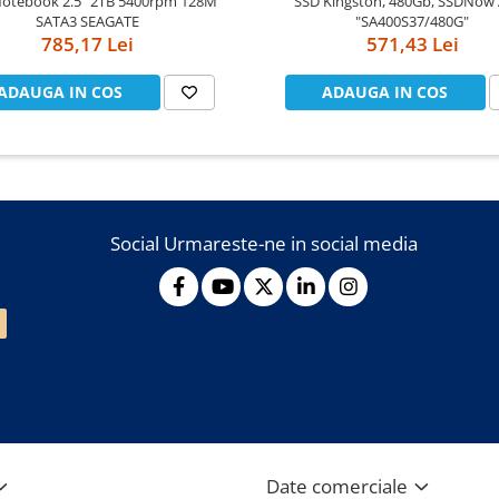
SSD Kingston, 480Gb, SSDNow
SATA3 SEAGATE
"SA400S37/480G"
785,17 Lei
571,43 Lei
ADAUGA IN COS
ADAUGA IN COS
Social
Urmareste-ne in social media
Date comerciale