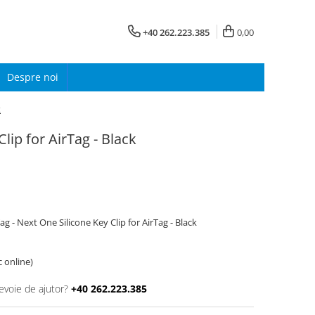
+40 262.223.385
0,00
Despre noi
k
lip for AirTag - Black
ag - Next One Silicone Key Clip for AirTag - Black
c online)
evoie de ajutor?
+40 262.223.385