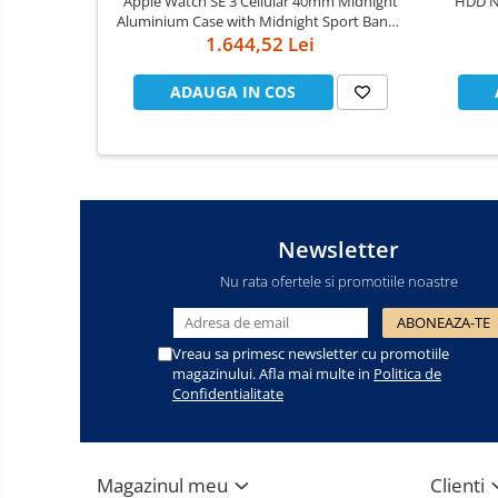
Apple Watch SE 3 Cellular 40mm Midnight
HDD Notebook 2.5" 2TB 5400rpm 128M
Aluminium Case with Midnight Sport Band -
Cooler
1.644,52 Lei
S/M
Componente Server
ADAUGA IN COS
Servere
Multifunctionale
Imprimante
Imprimante 3D
Newsletter
Nu rata ofertele si promotiile noastre
Televizoare & accesorii
Multiboard & Accessorii
Vreau sa primesc newsletter cu promotiile
Multimedia
magazinului. Afla mai multe in
Politica de
Confidentialitate
Firewall
Antivirus
Magazinul meu
Clienti