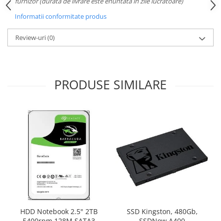
furnizor (durata de livrare este enuntata in zile lucratoare)
Informatii conformitate produs
Review-uri
(0)
PRODUSE SIMILARE
HDD Notebook 2.5" 2TB
SSD Kingston, 480Gb,
5400rpm 128M SATA3
SSDNow A400