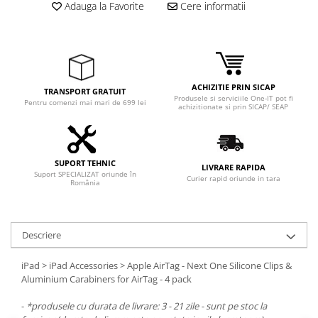
Adauga la Favorite
Cere informatii
ACHIZITIE PRIN SICAP
TRANSPORT GRATUIT
Produsele si serviciile One-IT pot fi
Pentru comenzi mai mari de 699 lei
achizitionate si prin SICAP/ SEAP
SUPORT TEHNIC
LIVRARE RAPIDA
Suport SPECIALIZAT oriunde în
Curier rapid oriunde in tara
România
Descriere
iPad > iPad Accessories > Apple AirTag - Next One Silicone Clips &
Aluminium Carabiners for AirTag - 4 pack
-
*produsele cu durata de livrare: 3 - 21 zile - sunt pe stoc la