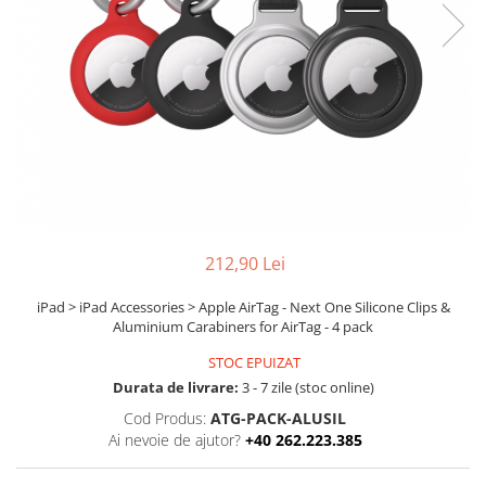
Boxe
Smartphone IPhone
Mouse
Casti
Mouse Pad
Tastaturi
USB Hub
212,90 Lei
iPad > iPad Accessories > Apple AirTag - Next One Silicone Clips &
Aluminium Carabiners for AirTag - 4 pack
STOC EPUIZAT
Durata de livrare:
3 - 7 zile (stoc online)
Cod Produs:
ATG-PACK-ALUSIL
Ai nevoie de ajutor?
+40 262.223.385