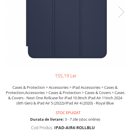
Ochelari Smart
Smartphone IPhone
Sisteme PC & Periferice
Sisteme Desktop & Monitoare
PC NUC
Gaming PC & Console
Desk Gaming
Microfoane & Casti Gaming
155,19 Lei
Mouse Gaming
Cases & Protection > Accessories > iPad Accessories > Cases &
Scaune Gaming
Protection,Accessories > Cases & Protection > Cases & Covers > Cases
Tastaturi Gaming
& Covers - Next One Rollcase for iPad 10.9inch iPad Air 11inch 2024
(6th Gen) & iPad Air 5 (2022)/iPad Air 4 (2020) - Royal Blue
Card Reader
STOC EPUIZAT
Periferice PC
Durata de livrare:
3 - 7 zile (stoc online)
Camere Web
Cod Produs:
IPAD-AIR4-ROLLBLU