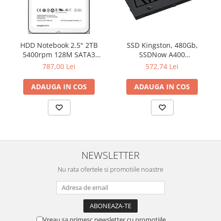
Televizoare & accesorii
Multiboard & Accessorii
Multimedia
HDD Notebook 2.5" 2TB
SSD Kingston, 480Gb,
5400rpm 128M SATA3
SSDNow A400
Foto & Video
SEAGATE
"SA400S37/480G"
787,00 Lei
572,74 Lei
Cloud si Aplicatii SaaS
ADAUGA IN COS
ADAUGA IN COS
Sisteme Videoconferinta
Securitate Date
Firewall
Antivirus
NEWSLETTER
Nu rata ofertele si promotiile noastre
Vreau sa primesc newsletter cu promotiile