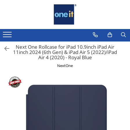
Toate Produsele
Laptop, Tablete & Telefoane
Laptop / Notebook
Next One Rollcase for iPad 10.9inch iPad Air
11inch 2024 (6th Gen) & iPad Air 5 (2022)/iPad
Notebook Consumer
Air 4 (2020) - Royal Blue
Accesorii Laptop
NextOne
Componente Laptop
Tablete & accesorii
Telefoane & accesorii
Smart Watch
Apple AirTag
Inele Smart