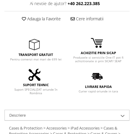
Adaptoare
Ai nevoie de ajutor?
+40 262.223.385
Boxe
Mouse
Adauga la Favorite
Cere informatii
Casti
Mouse Pad
Tastaturi
USB Hub
ACHIZITIE PRIN SICAP
TRANSPORT GRATUIT
Produsele si serviciile One-IT pot fi
Pentru comenzi mai mari de 699 lei
Componente PC
achizitionate si prin SICAP/ SEAP
Placi de Baza
Placi Video
SUPORT TEHNIC
LIVRARE RAPIDA
Suport SPECIALIZAT oriunde în
Curier rapid oriunde in tara
CPU
România
Memorii
SSD
Descriere
Hard Disc-uri
Cases & Protection > Accessories > iPad Accessories > Cases &
Protection,Accessories > Cases & Protection > Cases & Covers >