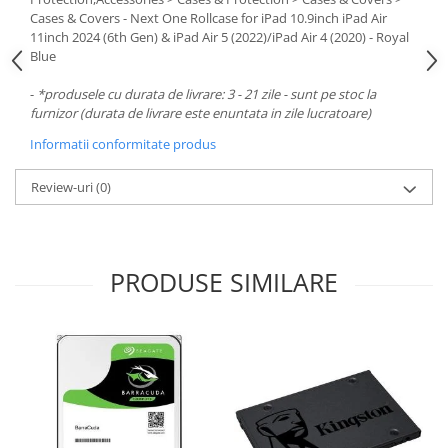
Carcase
Cases & Covers - Next One Rollcase for iPad 10.9inch iPad Air
11inch 2024 (6th Gen) & iPad Air 5 (2022)/iPad Air 4 (2020) - Royal
Surse
Blue
Cooler
-
*produsele cu durata de livrare: 3 - 21 zile - sunt pe stoc la
furnizor (durata de livrare este enuntata in zile lucratoare)
Servere & Componente
Informatii conformitate produs
Componente Server
Servere
Review-uri
(0)
Software
Retelistica & Supraveghere
PRODUSE SIMILARE
Printing
Multifunctionale
Imprimante
Imprimante 3D
TV, Multimedia & Electronice